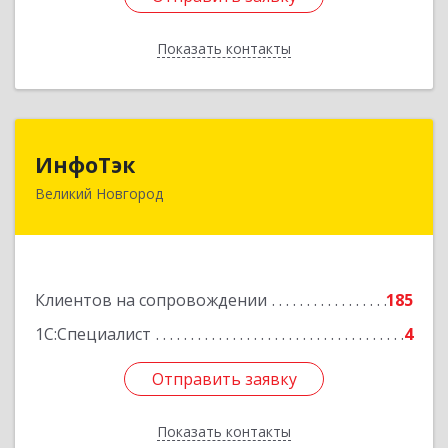
Показать контакты
Назад
ИнфоТэк
ИнфоТэк
Великий Новгород
173003, Новгородская обл, Великий Новгород
г, Великая ул, дом № 22
Подробнее
Клиентов на сопровождении
185
1С:Специалист
4
Отправить заявку
Отправить заявку
Показать контакты
Назад