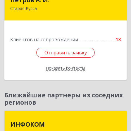
Старая Русса
Старая Русса, пер.Волотовский, д.23
Подробнее
Клиентов на сопровождении
13
Отправить заявку
Отправить заявку
Показать контакты
Назад
Ближайшие партнеры из соседних
регионов
ИНФОКОМ
ИНФОКОМ