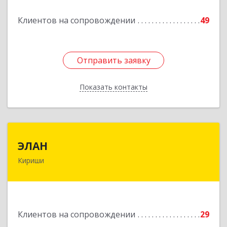
Клиентов на сопровождении
49
Подробнее
Отправить заявку
Отправить заявку
Показать контакты
Назад
ЭЛАН
ЭЛАН
Кириши
187110, Ленинградская обл, Кириши г, Ленина
пр-кт, дом № 45, оф.4-9
Подробнее
Клиентов на сопровождении
29