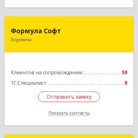
Формула Софт
Формула Софт
Боровичи
174411, Новгородская обл, Боровичский р-н,
Боровичи г, Международная ул, дом № 6
Подробнее
Клиентов на сопровождении
59
1С:Специалист
9
Отправить заявку
Отправить заявку
Показать контакты
Назад