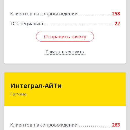
Подробнее
Клиентов на сопровождении
258
1С:Специалист
22
Отправить заявку
Отправить заявку
Показать контакты
Назад
Интеграл-АйТи
Интеграл-АйТи
Гатчина
188300, Ленинградская обл, Гатчинский р-н,
Гатчина г, 25 Октября пр-кт, дом № 42, литера
А, оф.412
Подробнее
Клиентов на сопровождении
263