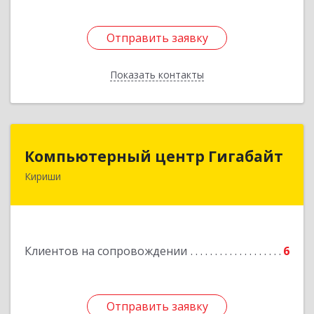
Отправить заявку
Отправить заявку
Показать контакты
Назад
Компьютерный центр Гигабайт
Компьютерный центр Гигабайт
Кириши
187110, Ленинградская обл, Кириши г,
Нефтехимиков ул, дом № 31
Подробнее
Клиентов на сопровождении
6
Отправить заявку
Отправить заявку