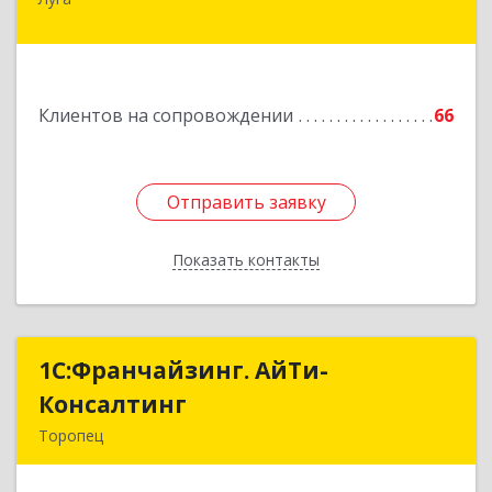
188230, Ленинградская обл, Луга г, Урицкого
пр-кт, дом № 77а
Подробнее
Клиентов на сопровождении
66
Отправить заявку
Отправить заявку
Показать контакты
Назад
1С:Франчайзинг. АйТи-
1С:Франчайзинг. АйТи-
Консалтинг
Консалтинг
Торопец
172840, Тверская обл, Торопец г, Гоголя ул,
дом № 13