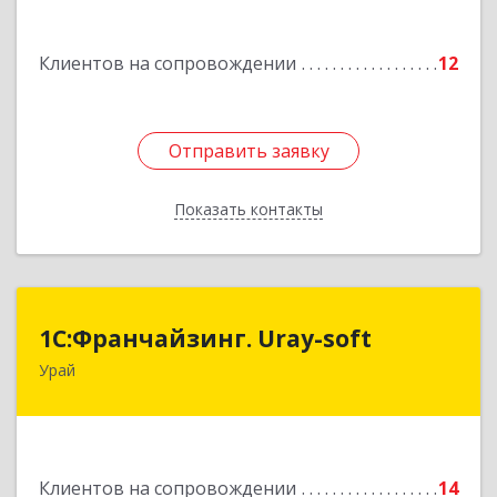
Подробнее
Клиентов на сопровождении
12
Отправить заявку
Отправить заявку
Показать контакты
Назад
1С:Франчайзинг. Uray-soft
1С:Франчайзинг. Uray-soft
Урай
628284, Ханты-Мансийский Автономный округ
- Югра АО, Урай г, 2-й мкр, дом № 89а, кв.2
Подробнее
Клиентов на сопровождении
14