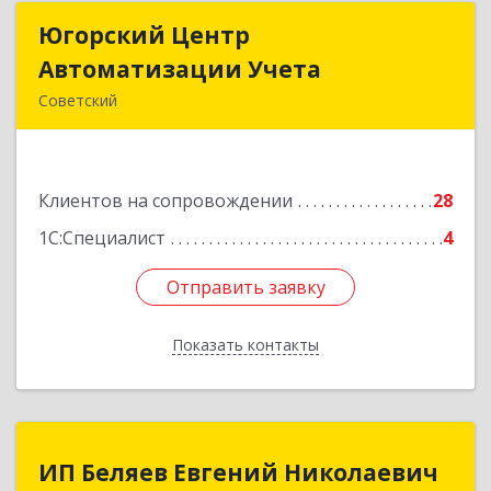
Югорский Центр
Югорский Центр
Автоматизации Учета
Автоматизации Учета
Советский
628242, Ханты-Мансийский Автономный округ
- Югра АО, Советский р-н, Советский г, Ленина
ул, дом № 18, оф.9
Клиентов на сопровождении
28
Подробнее
1С:Специалист
4
Отправить заявку
Отправить заявку
Показать контакты
Назад
ИП Беляев Евгений Николаевич
ИП Беляев Евгений Николаевич