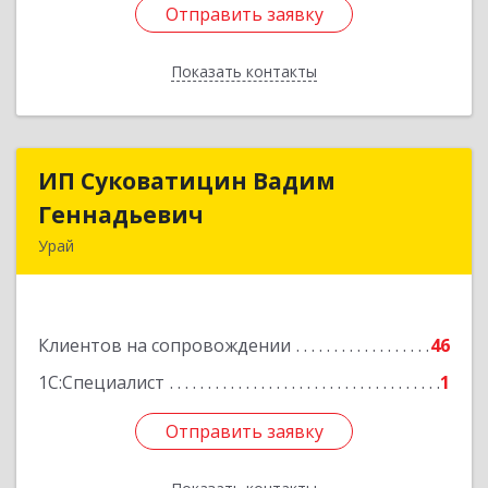
Отправить заявку
Отправить заявку
Показать контакты
Назад
ИП Суковатицин Вадим
ИП Суковатицин Вадим
Геннадьевич
Геннадьевич
Урай
628285, Ханты-Мансийский Автономный округ
- Югра АО, Урай г, микрорайон 2, дом № 50,
оф.21
Клиентов на сопровождении
46
Подробнее
1С:Специалист
1
Отправить заявку
Отправить заявку