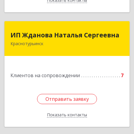
Показать контакты
Назад
ИП Жданова Наталья Сергеевна
ИП Жданова Наталья Сергеевна
Краснотурьинск
Подробнее
Клиентов на сопровождении
7
Отправить заявку
Отправить заявку
Показать контакты
Назад