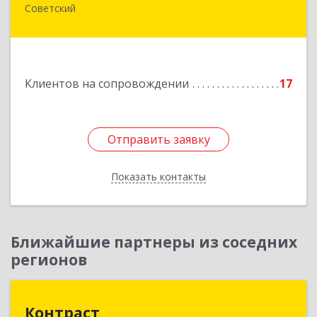
Советский
628240, Ханты-Мансийский Автономный округ
- Югра АО, Советский р-н, Советский г,
Калинина ул, дом № 35А
Подробнее
Клиентов на сопровождении
17
Отправить заявку
Отправить заявку
Показать контакты
Назад
Ближайшие партнеры из соседних
регионов
Контраст
Контраст