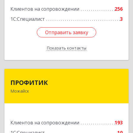
Подробнее
Клиентов на сопровождении
256
1С:Специалист
3
Отправить заявку
Отправить заявку
Показать контакты
Назад
ПРОФИТИК
ПРОФИТИК
Можайск
143200, Московская обл, Можайский р-н,
Можайск г, Молодежная ул, дом № 4
Подробнее
Клиентов на сопровождении
193
1С:Специалист
10