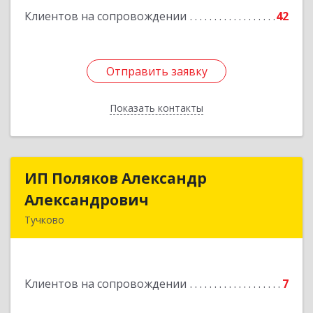
Клиентов на сопровождении
42
Отправить заявку
Отправить заявку
Показать контакты
Назад
ИП Поляков Александр
ИП Поляков Александр
Александрович
Александрович
Тучково
143160, Московская обл., Рузский р-н,
Дорохово п., Московская ул., д.9
Клиентов на сопровождении
7
Подробнее