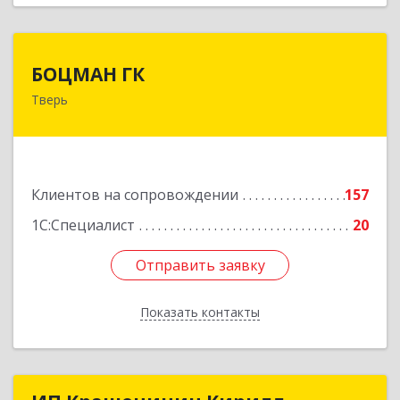
БОЦМАН ГК
БОЦМАН ГК
Тверь
170100, Тверская обл, Тверь г, Лидии
Базановой ул, дом № 20, кв.X
Подробнее
Клиентов на сопровождении
157
1С:Специалист
20
Отправить заявку
Отправить заявку
Показать контакты
Назад