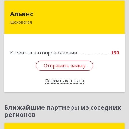
Альянс
Альянс
Шаховская
143700, Московская обл, Шаховской р-н,
рп.Шаховская, ул.1-я Советская, дом № 44
Подробнее
Клиентов на сопровождении
130
Отправить заявку
Отправить заявку
Показать контакты
Назад
Ближайшие партнеры из соседних
регионов