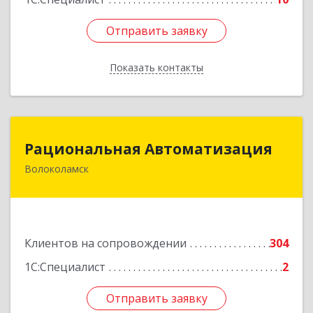
Отправить заявку
Отправить заявку
Показать контакты
Назад
Рациональная Автоматизация
Рациональная Автоматизация
Волоколамск
143600, Московская обл, Волоколамский р-н,
Волоколамск г, Октябрьская пл, дом № 10,
оф.12
Подробнее
Клиентов на сопровождении
304
1С:Специалист
2
Отправить заявку
Отправить заявку