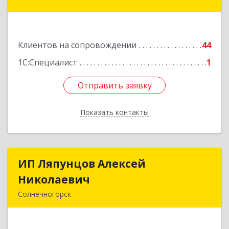
дом № 12
Подробнее
Клиентов на сопровождении
44
1С:Специалист
1
Отправить заявку
Отправить заявку
Показать контакты
Назад
ИП Ляпунцов Алексей
ИП Ляпунцов Алексей
Николаевич
Николаевич
Солнечногорск
Подробнее