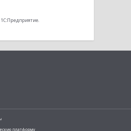
 1С:Предприятие.
ы
ческую платформу