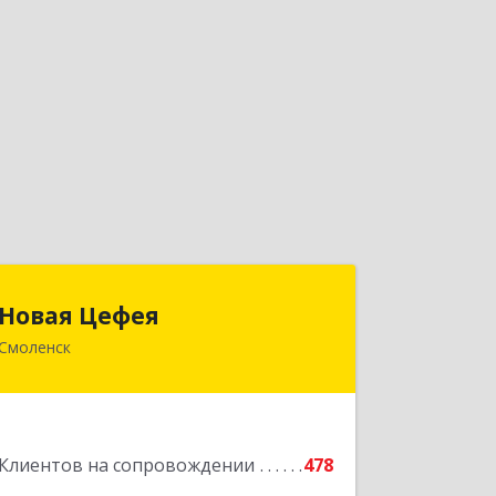
Новая Цефея
Новая Цефея
Смоленск
214018, Смоленская обл, Смоленск г,
Раевского ул, дом № 10
Подробнее
Клиентов на сопровождении
478