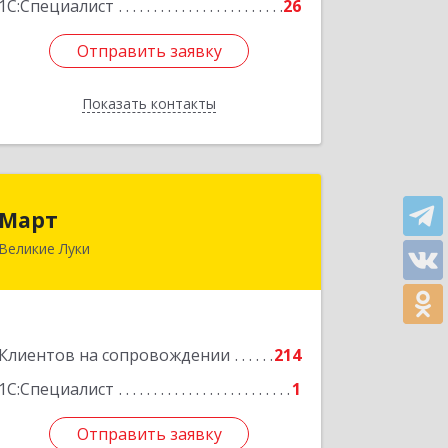
1С:Специалист
26
Отправить заявку
Отправить заявку
Показать контакты
Назад
Март
Март
Великие Луки
182113, Псковская обл, Великие Луки
г, Ботвина ул, дом № 17 А, пом.1003
Подробнее
Клиентов на сопровождении
214
1С:Специалист
1
Отправить заявку
Отправить заявку