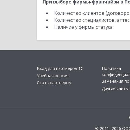
При выборе фирмы-франчайзи в По
Количество клиентов (договоро
Количество специалистов, атте
Наличие у фирмы статуса
Вход для партнеров 1С
Политика
конфиденциа
Учебная версия
Замечания по
Стать партнером
Другие сайты
© 2011- 2026 ОО