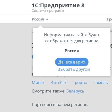
1С:Предприятие 8
Система программ
Россия
Пр
Главная
Сервисы ИТС
1С:Синтез речи
1С:Си
Информация на сайте будет
отображаться для региона
Заказать 1С:Синтез р
Россия
в Полоцке
Да, все верно
Ознакомьтесь с информационными карт
Выбрать другой
внедрение продукта.
Минск
Витебск
Гродно
Гомель
Смотрите также:
Беларусь
Партнеры в вашем регионе: