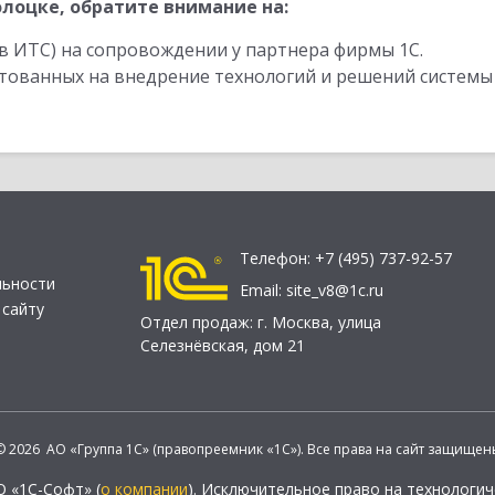
лоцке, обратите внимание на:
в ИТС) на сопровождении у партнера фирмы 1С.
стованных на внедрение технологий и решений системы
Телефон:
+7 (495) 737-92-57
льности
Email:
site_v8@1c.ru
 сайту
Отдел продаж:
г. Москва
,
улица
Селезнёвская, дом 21
© 2026 АО «Группа 1С» (правопреемник «1С»). Все права на сайт защищен
О «1С-Софт» (
о компании
). Исключительное право на технологи