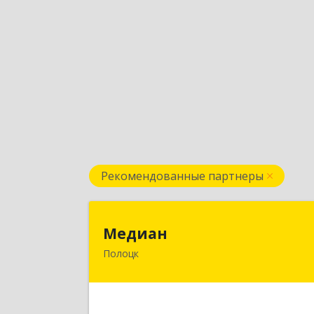
Рекомендованные партнеры
Медиа
Медиан
Полоцк
211415, Беларусь, г. Полоцк
ул.Нижне-Покровская, д. 1
Подробне