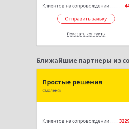
Клиентов на сопровождении
4
Отправить заявку
Отправить заявку
Показать контакты
Назад
Ближайшие партнеры из со
Простые решени
Простые решения
Смоленск
214015, Смоленская обл, Смоленск г
Большая Краснофлотская ул, дом 
1
Подробне
Клиентов на сопровождении
322