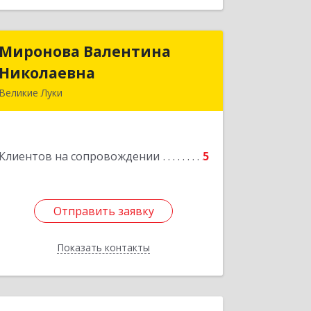
Миронова Валентина
Миронова Валентина
Николаевна
Николаевна
Великие Луки
Подробнее
Клиентов на сопровождении
5
Отправить заявку
Отправить заявку
Показать контакты
Назад