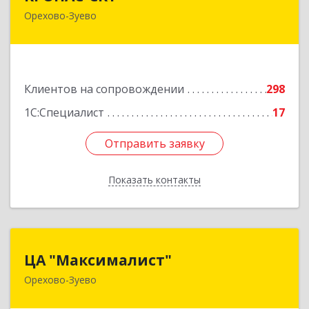
Орехово-Зуево
142600, Московская обл, Орехово-Зуево г,
Бабушкина ул, дом № 2А, пом.31
Подробнее
Клиентов на сопровождении
298
1С:Специалист
17
Отправить заявку
Отправить заявку
Показать контакты
Назад
ЦА "Максималист"
ЦА "Максималист"
Орехово-Зуево
142600, Московская обл, Орехово-Зуево г,
Ленина ул, дом № 78