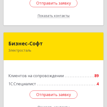
Отправить заявку
Отправить заявку
Показать контакты
Назад
Бизнес-Софт
Бизнес-Софт
Электросталь
144000, Московская обл, Электросталь г, Карла
Маркса ул, дом № 26
Подробнее
Клиентов на сопровождении
89
1С:Специалист
4
Отправить заявку
Отправить заявку