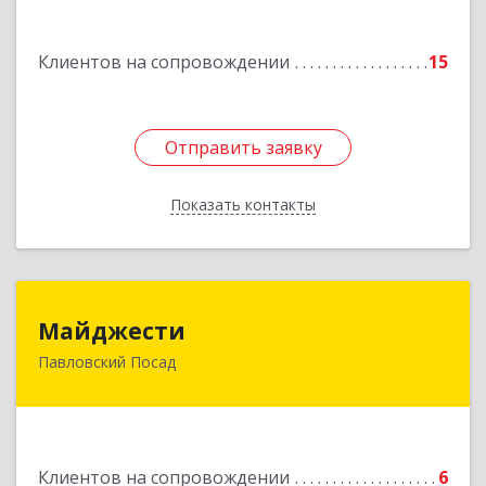
Подробнее
Клиентов на сопровождении
15
Отправить заявку
Отправить заявку
Показать контакты
Назад
Майджести
Майджести
Павловский Посад
142502, Московская обл, Павлово-Посадский р-
н, Павловский Посад г, Южная ул, дом № 22,
кв.59
Подробнее
Клиентов на сопровождении
6