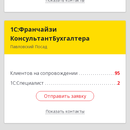
Показать контакты
Назад
1С:Франчайзи
1С:Франчайзи
КонсультантБухгалтера
КонсультантБухгалтера
Павловский Посад
142500, Московская обл, Павловский Посад г,
Каляева ул, дом № 3, оф.38
Клиентов на сопровождении
95
Подробнее
1С:Специалист
2
Отправить заявку
Отправить заявку
Показать контакты
Назад