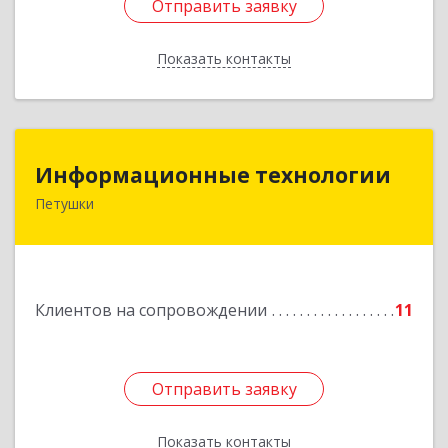
Отправить заявку
Отправить заявку
Показать контакты
Назад
Информационные технологии
Информационные технологии
Петушки
601144, Владимирская обл, Петушки г,
Маяковского ул, дом № 19
Подробнее
Клиентов на сопровождении
11
Отправить заявку
Отправить заявку
Показать контакты
Назад