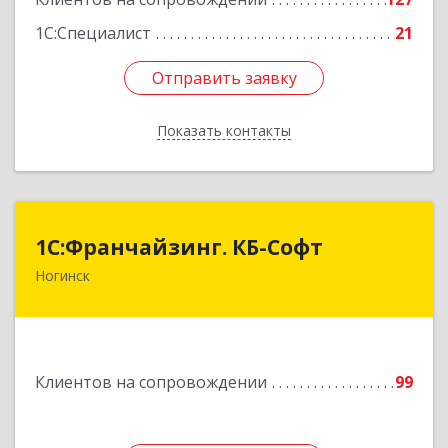
1С:Специалист
21
Отправить заявку
Отправить заявку
Показать контакты
Назад
1С:Франчайзинг. КБ-Софт
1С:Франчайзинг. КБ-Софт
Ногинск
142400, Московская обл, г.о Богородский,
Ногинск г, Индустриальная ул, Здание № 41В,
оф.449
Подробнее
Клиентов на сопровождении
99