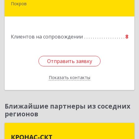
Покров
601122, Владимирская обл, Петушинский р-н,
Покров г, 3 Интернационала ул, дом № 55, кв.9
Подробнее
Клиентов на сопровождении
8
Отправить заявку
Отправить заявку
Показать контакты
Назад
Ближайшие партнеры из соседних
регионов
КРОНАС-СКТ
КРОНАС-СКТ