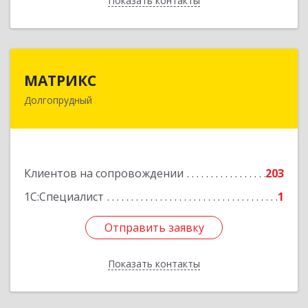
Показать контакты
Назад
МАТРИКС
МАТРИКС
Долгопрудный
141707, Московская обл, Долгопрудный г,
Пацаева пр-кт, дом № 7/10
Подробнее
Клиентов на сопровождении
203
1С:Специалист
1
Отправить заявку
Отправить заявку
Показать контакты
Назад