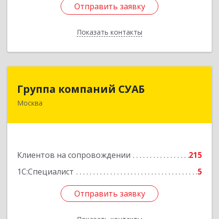
Отправить заявку
Отправить заявку
Показать контакты
Назад
Группа компаний СУАБ
Группа компаний СУАБ
Москва
105082, Москва г, Почтовая Б. ул, дом 36, стр.9,
оф.238
Подробнее
Клиентов на сопровождении
215
1С:Специалист
5
Отправить заявку
Отправить заявку