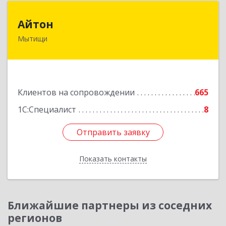
Айтон
Айтон
Мытищи
141006, Московская обл, Мытищи г,
Олимпийский пр-кт, строение 10, пом.1А,8
Подробнее
Клиентов на сопровождении
665
1С:Специалист
8
Отправить заявку
Отправить заявку
Показать контакты
Назад
Ближайшие партнеры из соседних
регионов