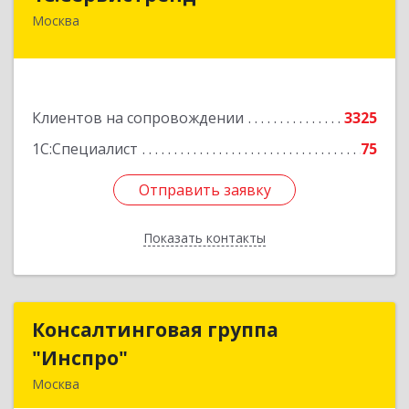
Москва
107023, Москва г, Семёновский пер, дом № 15,
этаж 6, пом.I, ком.4
Подробнее
Клиентов на сопровождении
3325
1С:Специалист
75
Отправить заявку
Отправить заявку
Показать контакты
Назад
Консалтинговая группа
Консалтинговая группа
"Инспро"
"Инспро"
Москва
107370, Москва г, Открытое ш, дом № 12,