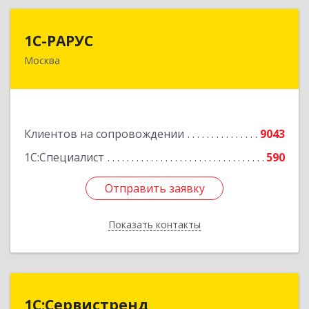
1С-РАРУС
1С-РАРУС
Москва
127434, Москва г, Дмитровское ш, дом № 9Б
Подробнее
Клиентов на сопровождении
9043
1С:Специалист
590
Отправить заявку
Отправить заявку
Показать контакты
Назад
1С:Сервистренд
1С:Сервистренд