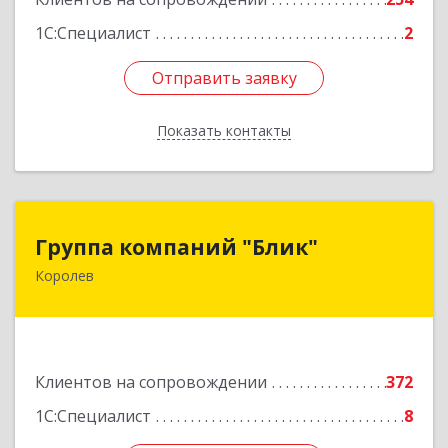
1С:Специалист
2
Отправить заявку
Отправить заявку
Показать контакты
Назад
Группа компаний "Блик"
Группа компаний "Блик"
Королев
141077, Московская обл, Королев г,
Октябрьский б-р, дом № 14
Подробнее
Клиентов на сопровождении
372
1С:Специалист
8