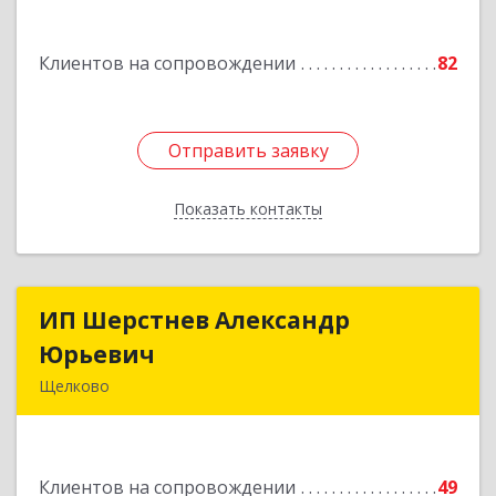
кв.115
Подробнее
Клиентов на сопровождении
82
Отправить заявку
Отправить заявку
Показать контакты
Назад
ИП Шерстнев Александр
ИП Шерстнев Александр
Юрьевич
Юрьевич
Щелково
141180, Московская обл, Щелковский р-н,
Загорянский дп, Кирова ул, дом № 28
Клиентов на сопровождении
49
Подробнее