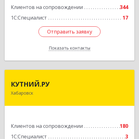
Подробнее
Клиентов на сопровождении
344
1С:Специалист
17
Отправить заявку
Отправить заявку
Показать контакты
Назад
КУТНИЙ.РУ
КУТНИЙ.РУ
Хабаровск
680007, Хабаровский край, Хабаровск г,
Шевчука ул, дом № 42, оф.505
Подробнее
Клиентов на сопровождении
180
1С:Специалист
3