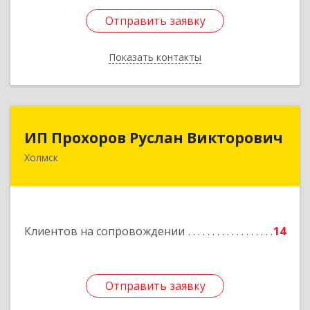
Отправить заявку
Отправить заявку
Показать контакты
Назад
ИП Прохоров Руслан Викторович
ИП Прохоров Руслан Викторович
Холмск
694620, Сахалинская обл, Холмский р-н, Холмск
г, Александра Матросова ул, дом № 6Б, кв.32
Подробнее
Клиентов на сопровождении
14
Отправить заявку
Отправить заявку