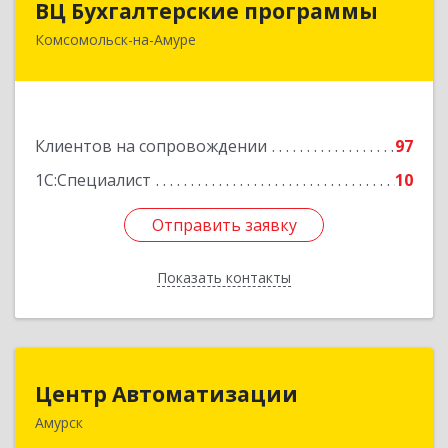
ВЦ Бухгалтерские программы
Комсомольск-на-Амуре
681000, Хабаровский край, Комсомольск-на-
Амуре г, Сидоренко ул, дом № 1А
Подробнее
Клиентов на сопровождении
97
1С:Специалист
10
Отправить заявку
Отправить заявку
Показать контакты
Назад
Центр Автоматизации
Центр Автоматизации
Амурск
682640, Хабаровский край, Амурск г, Мира пр-