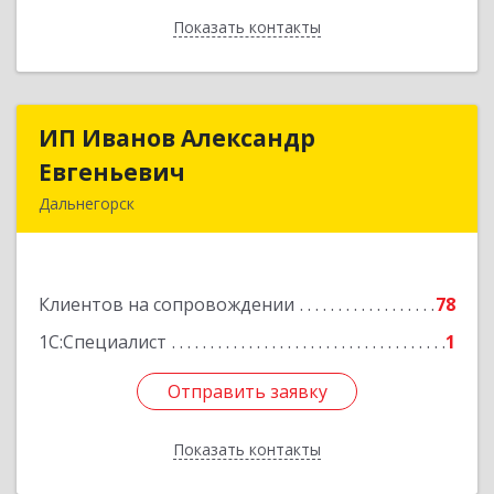
Показать контакты
Назад
ИП Иванов Александр
ИП Иванов Александр
Евгеньевич
Евгеньевич
Дальнегорск
692446, Приморский край, Дальнегорск г,
Инженерная ул, дом № 28, кв.1
Клиентов на сопровождении
78
Подробнее
1С:Специалист
1
Отправить заявку
Отправить заявку
Показать контакты
Назад