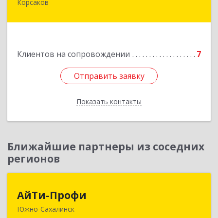
Корсаков
Подробнее
Клиентов на сопровождении
7
Отправить заявку
Отправить заявку
Показать контакты
Назад
Ближайшие партнеры из соседних
регионов
АйТи-Профи
АйТи-Профи
Южно-Сахалинск
693023, Сахалинская обл, город Южно-