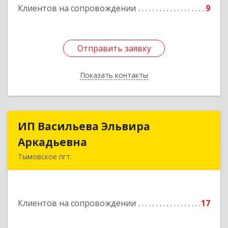
Клиентов на сопровождении
9
Отправить заявку
Отправить заявку
Показать контакты
Назад
ИП Васильева Эльвира
ИП Васильева Эльвира
Аркадьевна
Аркадьевна
Тымовское пгт.
694400, Сахалинская обл, Тымовский р-н,
Тымовское пгт, Красноармейская ул, дом № 34,
кв.9
Клиентов на сопровождении
17
Подробнее