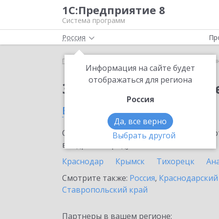
1С:Предприятие 8
Система программ
Россия
Пр
Главная
Сервисы ИТС
1С:Синтез речи
1С:Си
Информация на сайте будет
отображаться для региона
Заказать 1С:Синтез р
Россия
в Кореновске
Да, все верно
Ознакомьтесь с информационными карт
Выбрать другой
внедрение продукта.
Краснодар
Крымск
Тихорецк
Ан
Смотрите также:
Россия
,
Краснодарский
Ставропольский край
Партнеры в вашем регионе: