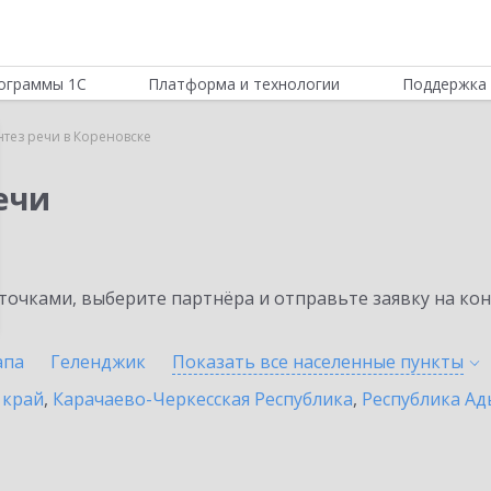
ограммы 1С
Платформа и технологии
Поддержка 
нтез речи в Кореновске
ечи
очками, выберите партнёра и отправьте заявку на ко
апа
Геленджик
Показать все населенные
пункты
 край
,
Карачаево-Черкесская Республика
,
Республика Ад