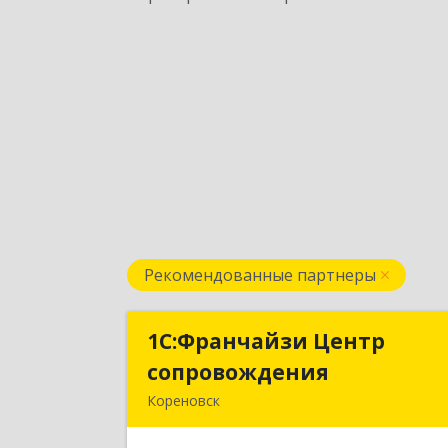
Рекомендованные партнеры
1С:Франчайзи Центр
1С:Франчайзи Цент
сопровождения
сопровождени
Кореновск
Подробне