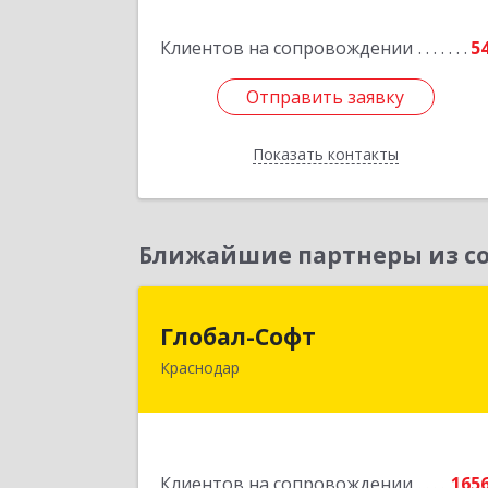
Клиентов на сопровождении
5
Отправить заявку
Отправить заявку
Показать контакты
Назад
Ближайшие партнеры из со
Глобал-Соф
Глобал-Софт
Краснодар
350018, Краснодарский край
Краснодар г, Сормовская ул, дом № 
Подробне
Клиентов на сопровождении
165