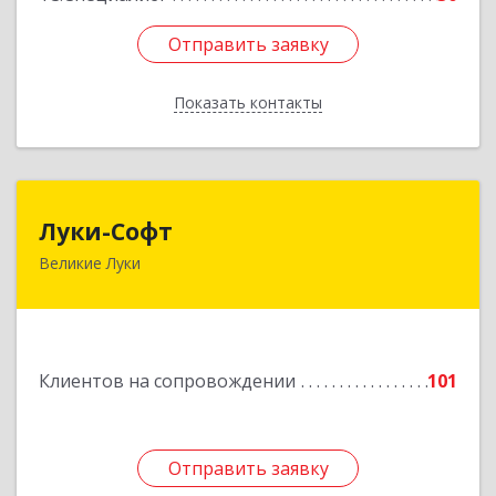
Отправить заявку
Отправить заявку
Показать контакты
Назад
Луки-Софт
Луки-Софт
Великие Луки
182113, Псковская обл, Великие Луки г,
Октябрьский пр-кт, дом № 56А, оф.2
Подробнее
Клиентов на сопровождении
101
Отправить заявку
Отправить заявку