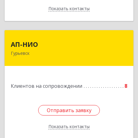
Показать контакты
Назад
АП-НИО
АП-НИО
Гурьевск
238300 Калининградская обл, Гурьевск г,
Советская ул, дом № 22, кв. № 26
Подробнее
Клиентов на сопровождении
8
Отправить заявку
Отправить заявку
Показать контакты
Назад