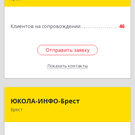
224020, Брест, ул. Пионерская, д. 52, к. 505
Подробнее
Клиентов на сопровождении
46
Отправить заявку
Отправить заявку
Показать контакты
Назад
ЮКОЛА-ИНФО-Брест
ЮКОЛА-ИНФО-Брест
Брест
224023 г. Брест, ул. Московская, 275А, 5 этаж
Подробнее