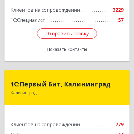
Подробнее
Клиентов на сопровождении
3229
1С:Специалист
57
Отправить заявку
Отправить заявку
Показать контакты
Назад
1С:Первый Бит, Калининград
1С:Первый Бит, Калининград
Калининград
236006, Калининградская обл, Калининград г,
Ленинский пр-кт, дом № 30
Подробнее
Клиентов на сопровождении
779