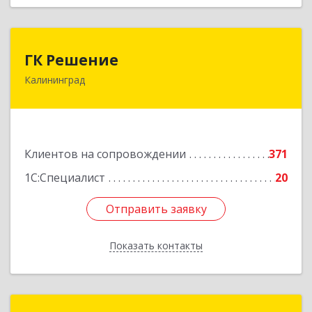
ГК Решение
ГК Решение
Калининград
236038, Калининградская обл, Калининград г,
Липовая аллея ул, дом № 2
Подробнее
Клиентов на сопровождении
371
1С:Специалист
20
Отправить заявку
Отправить заявку
Показать контакты
Назад