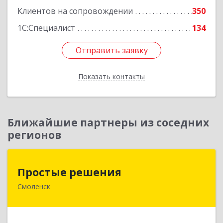
Клиентов на сопровождении
350
1С:Специалист
134
Отправить заявку
Отправить заявку
Показать контакты
Назад
Ближайшие партнеры из соседних
регионов
Простые решения
Простые решения
Смоленск
214015, Смоленская обл, Смоленск г, Большая
Краснофлотская ул, дом № 17