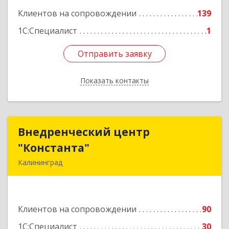
Клиентов на сопровождении
139
1С:Специалист
1
Отправить заявку
Отправить заявку
Показать контакты
Назад
Внедренческий центр
Внедренческий центр
"Константа"
"Константа"
Калининград
236006, Калининградская обл, Калининград г,
К.Маркса ул, дом № 18, оф.701
Клиентов на сопровождении
90
Подробнее
1С:Специалист
30