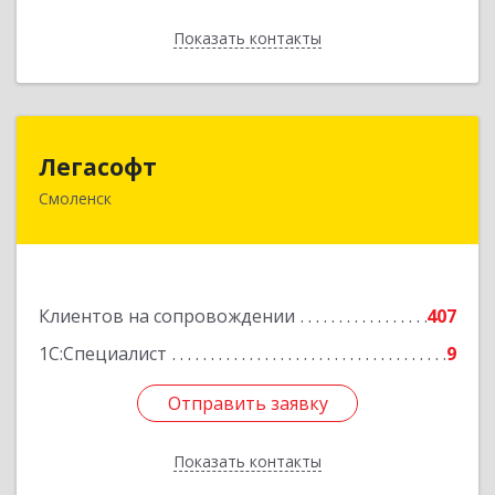
Показать контакты
Назад
Легасофт
Легасофт
Смоленск
214018, Смоленская обл, Смоленск г, Ново-
Рославльская ул, дом № 13
Подробнее
Клиентов на сопровождении
407
1С:Специалист
9
Отправить заявку
Отправить заявку
Показать контакты
Назад