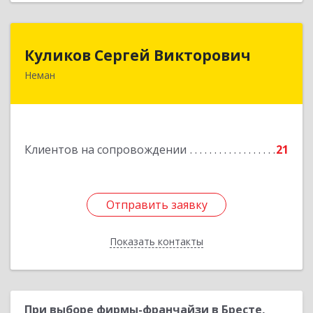
Куликов Сергей Викторович
Куликов Сергей Викторович
Неман
238710, Калининградская обл, Неман г,
Красноармейская ул, дом № 8, кв.60
Подробнее
Клиентов на сопровождении
21
Отправить заявку
Отправить заявку
Показать контакты
Назад
При выборе фирмы-франчайзи в Бресте,