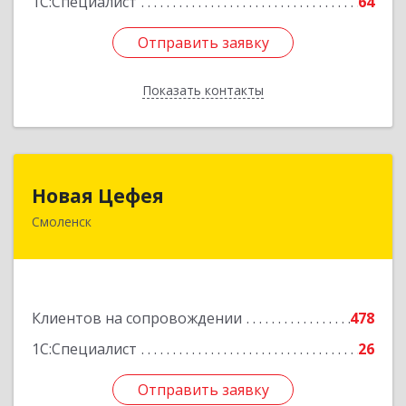
1С:Специалист
64
Отправить заявку
Отправить заявку
Показать контакты
Назад
Новая Цефея
Новая Цефея
Смоленск
214018, Смоленская обл, Смоленск г, Раевского
ул, дом № 10
Подробнее
Клиентов на сопровождении
478
1С:Специалист
26
Отправить заявку
Отправить заявку