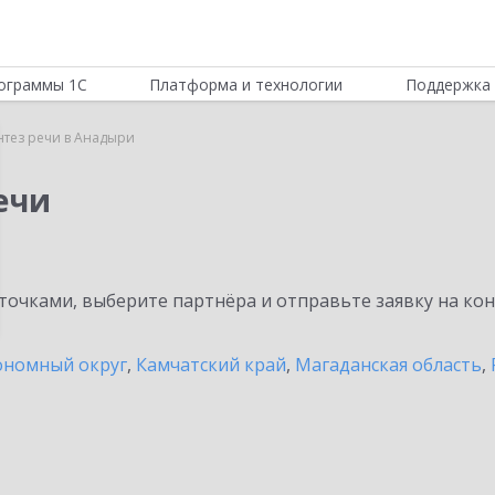
ограммы 1С
Платформа и технологии
Поддержка 
нтез речи в Анадыри
ечи
очками, выберите партнёра и отправьте заявку на ко
ономный округ
,
Камчатский край
,
Магаданская область
,