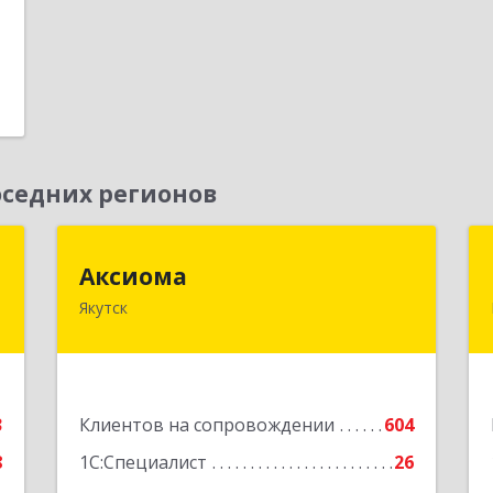
седних регионов
"
Аксиома
Аксиома
Якутск
,
677000, Саха /Якутия/ Респ, Якутск г,
7
Чиряева ул, дом № 1, кв.19
е
Подробнее
3
Клиентов на сопровождении
604
8
1С:Специалист
26