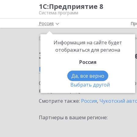
1С:Предприятие 8
Система программ
Россия
Пр
Главная
Сервисы ИТС
1С:Синтез речи
1С:Си
Информация на сайте будет
отображаться для региона
Заказать 1С:Синтез р
Россия
в Анадыри
Да, все верно
Ознакомьтесь с информационными карт
Выбрать другой
внедрение продукта.
Смотрите также:
Россия
,
Чукотский авт
Партнеры в вашем регионе: