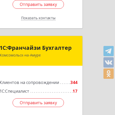
Отправить заявку
Отправить заявку
Показать контакты
Назад
1С:Франчайзи Бухгалтер
1С:Франчайзи Бухгалтер
Комсомольск-на-Амуре
681000, Хабаровский край,
Комсомольск-на-Амуре г,
Красногвардейская ул, дом № 14,
оф.202
Клиентов на сопровождении
344
Подробнее
1С:Специалист
17
Отправить заявку
Отправить заявку