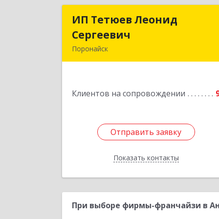
ИП Тетюев Леонид
ИП Тетюев Леони
Сергеевич
Сергееви
Поронайск
694242, Сахалинская обл, Поронайск г
Фрунзе ул, дом № 14, кв.5
Клиентов на сопровождении
Подробне
Отправить заявку
Отправить заявку
Показать контакты
Назад
При выборе фирмы-франчайзи в Ан