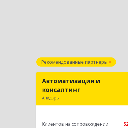
Рекомендованные партнеры
Автоматизация и
Автоматизация 
консалтинг
консалтин
Анадырь
689000, Чукотский АО, Анадырь г
Мира ул, дом № 5, кв.2
Клиентов на сопровождении
5
Подробне