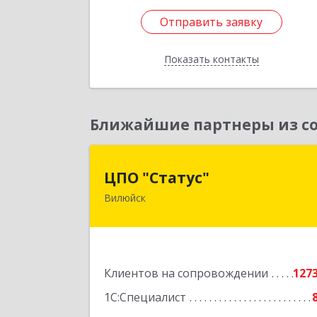
Отправить заявку
Отправить заявку
Показать контакты
Назад
Ближайшие партнеры из со
ЦПО "Статус
ЦПО "Статус"
Вилюйск
677000, Саха /Якутия/ Респ, Якутск г
Ленина пр-кт, дом № 1, оф.42
Подробне
Клиентов на сопровождении
127
1С:Специалист