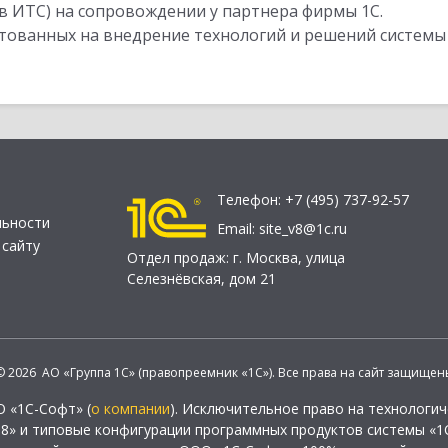
в ИТС) на сопровождении у партнера фирмы 1С.
стованных на внедрение технологий и решений системы
Телефон:
+7 (495) 737-92-57
льности
Email:
site_v8@1c.ru
 сайту
Отдел продаж:
г. Москва
,
улица
Селезнёвская, дом 21
© 2026 АО «Группа 1С» (правопреемник «1С»). Все права на сайт защищен
О «1С-Софт» (
о компании
). Исключительное право на технологи
 8» и типовые конфигурации программных продуктов системы «1С