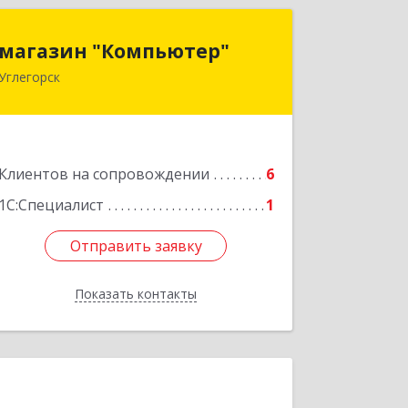
магазин "Компьютер"
магазин "Компьютер"
Углегорск
694920, Сахалинская обл, Углегорский
р-н, Углегорск г, Победы ул, дом №
169, оф.4
Подробнее
Клиентов на сопровождении
6
1С:Специалист
1
Отправить заявку
Отправить заявку
Показать контакты
Назад