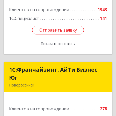
Клиентов на сопровождении
1943
Подробнее
1С:Специалист
141
Отправить заявку
Отправить заявку
Показать контакты
Назад
1С:Франчайзинг. АйТи Бизнес
1С:Франчайзинг. АйТи Бизнес
Юг
Юг
Новороссийск
353907, Краснодарский край, Новороссийск г,
Видова ул, дом № 65, оф.2
Клиентов на сопровождении
278
Подробнее