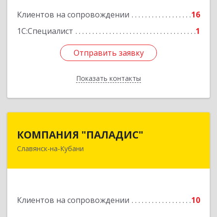
Подробнее
Клиентов на сопровождении
16
1С:Специалист
1
Отправить заявку
Отправить заявку
Показать контакты
Назад
КОМПАНИЯ "ПАЛАДИС"
КОМПАНИЯ "ПАЛАДИС"
Славянск-на-Кубани
353560, Краснодарский край, Славянский р-н,
Славянск-на-Кубани г, Краснофлотская ул, дом
№ 19, оф.1
Подробнее
Клиентов на сопровождении
10