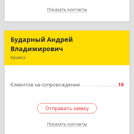
Показать контакты
Назад
Бударный Андрей
Бударный Андрей
Владимирович
Владимирович
Крымск
353389, Краснодарский край, Крымск г,
Революционная ул, дом № 47
Клиентов на сопровождении
10
Подробнее
Отправить заявку
Отправить заявку
Показать контакты
Назад