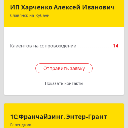
ИП Харченко Алексей Иванович
ИП Харченко Алексей Иванович
Славянск-на-Кубани
353 579, Краснодарский край, ст.Петровская,
ул.Кирпичная д.32
Подробнее
Клиентов на сопровождении
14
Отправить заявку
Отправить заявку
Показать контакты
Назад
1С:Франчайзинг. Энтер-Грант
1С:Франчайзинг. Энтер-Грант
Геленджик
353467, Краснодарский край, Геленджик г,