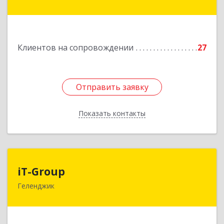
Дачная ул, дом № 17
Подробнее
Клиентов на сопровождении
27
Отправить заявку
Отправить заявку
Показать контакты
Назад
iT-Group
iT-Group
Геленджик
353460, Краснодарский край, Геленджик г,
Керченская ул, дом № 4, оф.6