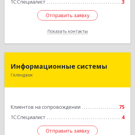
1С:Специалист
3
Отправить заявку
Отправить заявку
Показать контакты
Назад
Информационные системы
Информационные системы
Геленджик
353475, Краснодарский край, Геленджик г,
Нахимова ул, дом № 2
Подробнее
Клиентов на сопровождении
75
1С:Специалист
4
Отправить заявку
Отправить заявку