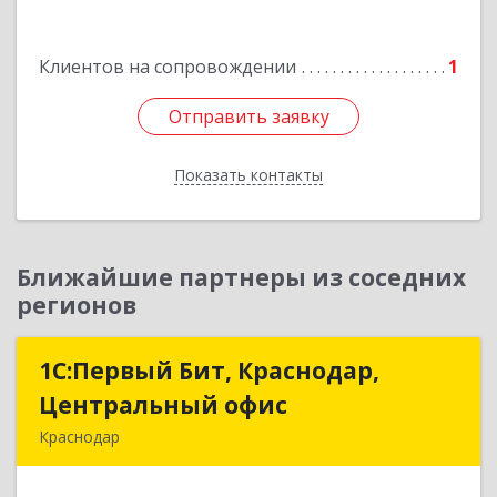
№ 4, каб.311
Подробнее
Клиентов на сопровождении
1
Отправить заявку
Отправить заявку
Показать контакты
Назад
Ближайшие партнеры из соседних
регионов
1С:Первый Бит, Краснодар,
1С:Первый Бит, Краснодар,
Центральный офис
Центральный офис
Краснодар
350051, Краснодарский край, Краснодар г,
Монтажников ул, дом № 1/4, пом.3-12,14