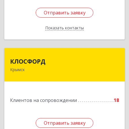
Отправить заявку
Отправить заявку
Показать контакты
Назад
КЛОСФОРД
КЛОСФОРД
Крымск
353380, Краснодарский край, Крымский р-н,
Крымск г, Карла Либкнехта ул, дом № 36Б, оф.2
Подробнее
Клиентов на сопровождении
18
Отправить заявку
Отправить заявку