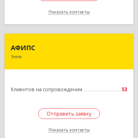
Показать контакты
Назад
АФИПС
АФИПС
Энем
385132, Адыгея Респ, Тахтамукайский р-н, Энем
пгт, Чкалова ул, дом № 13
Подробнее
Клиентов на сопровождении
53
Отправить заявку
Отправить заявку
Показать контакты
Назад