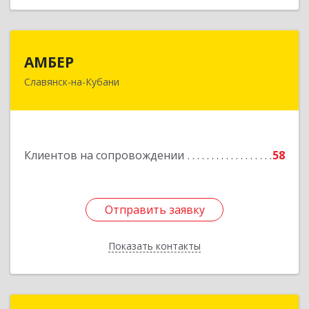
АМБЕР
АМБЕР
Славянск-на-Кубани
353562, Краснодарский край, Славянский р-н,
Славянск-на-Кубани г, Крупской ул, дом № 12
Подробнее
Клиентов на сопровождении
58
Отправить заявку
Отправить заявку
Показать контакты
Назад