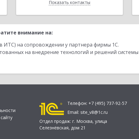
Показать контакты
Назад
атите внимание на:
в ИТС) на сопровождении у партнера фирмы 1С.
стованных на внедрение технологий и решений системы
Телефон:
+7 (495) 737-92-57
льности
Email:
site_v8@1c.ru
 сайту
Отдел продаж:
г. Москва
,
улица
Селезнёвская, дом 21