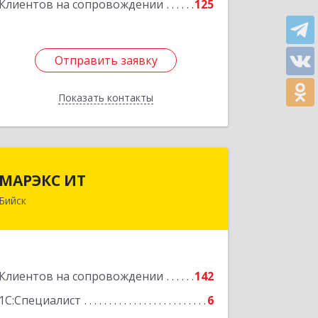
Клиентов на сопровождении
125
Отправить заявку
Отправить заявку
Показать контакты
Назад
МАРЭКС ИТ
МАРЭКС ИТ
Бийск
Алтайский край, Бийск г, Разина, дом
№ 94
Подробнее
Клиентов на сопровождении
142
1С:Специалист
6