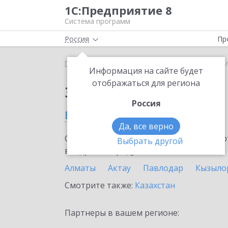
1С:Предприятие 8
Система программ
Россия
Пр
Главная
Сервисы ИТС
1С:Share
1С:Share в Та
Информация на сайте будет
отображаться для региона
Заказать 1С:Share
Россия
в Талгаре
Да, все верно
Ознакомьтесь с информационными карт
Выбрать другой
внедрение продукта.
Алматы
Актау
Павлодар
Кызыло
Смотрите также:
Казахстан
Партнеры в вашем регионе: