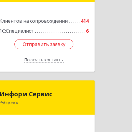
Подробнее
Клиентов на сопровождении
414
1С:Специалист
6
Отправить заявку
Отправить заявку
Показать контакты
Назад
Информ Сервис
Информ Сервис
Рубцовск
658204, Алтайский край, Рубцовск г,
Алтайская ул, дом № 7
Подробнее