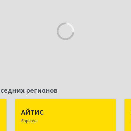
седних регионов
г
АЙТИС
АЙТИС
Барнаул
,
656067, Алтайский край, Барнаул г,
5
Взлетная ул, дом № 65