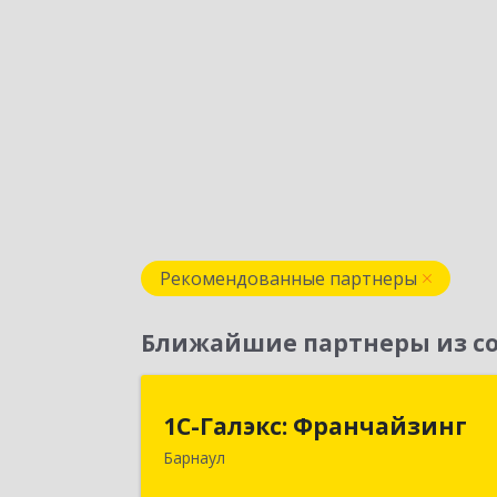
Рекомендованные партнеры
Ближайшие партнеры из со
1С-Галэкс: Франчайзин
1С-Галэкс: Франчайзинг
Барнаул
656015, Алтайский край, Барнаул г
Деповская ул, дом № 7, каб.А-10