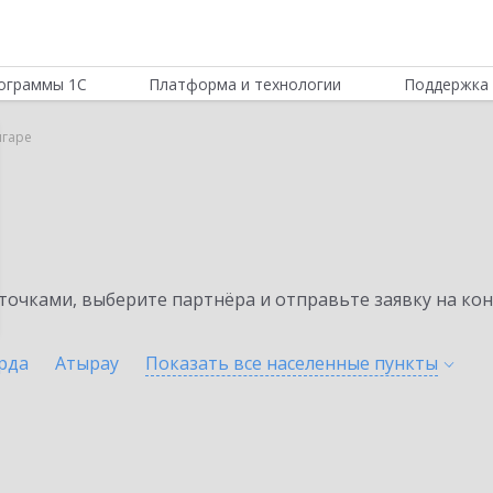
ограммы 1С
Платформа и технологии
Поддержка 
лгаре
очками, выберите партнёра и отправьте заявку на ко
рда
Атырау
Показать все населенные
пункты