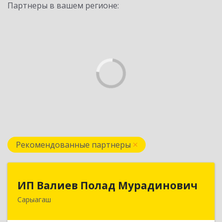
Партнеры в вашем регионе:
Рекомендованные партнеры
ИП Валиев Полад Мурадинович
ИП Валиев Полад Мурадинович
Сарыагаш
160900, Республика Казахстан, Туркестанская
область, Сарыагашский район, г. Сарыагаш, ул.