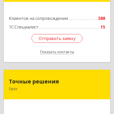
Подробнее
Клиентов на сопровождении
588
1С:Специалист
15
Отправить заявку
Отправить заявку
Показать контакты
Назад
Точные решения
Точные решения
Орск
462403, Оренбургская обл, Орск г,
Краматорская ул, дом № 2Б, пом.3, этаж 1, офис
2