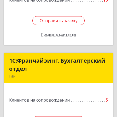
Клиентов на сопровождении
15
Отправить заявку
Отправить заявку
Показать контакты
Назад
1С:Франчайзинг. Бухгалтерский
1С:Франчайзинг. Бухгалтерский
отдел
отдел
Гай
462635, Оренбургская обл, Гай г, Победы пр-кт,
дом № 1, кв.12
Клиентов на сопровождении
5
Подробнее