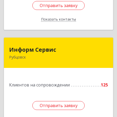
Отправить заявку
Отправить заявку
Показать контакты
Назад
Информ Сервис
Информ Сервис
Рубцовск
658204, Алтайский край, Рубцовск г, Алтайская
ул, дом № 7
Подробнее
Клиентов на сопровождении
125
Отправить заявку
Отправить заявку