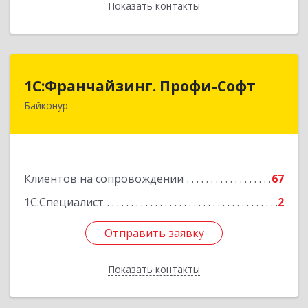
Показать контакты
Назад
1С:Франчайзинг. Профи-Софт
1С:Франчайзинг. Профи-Софт
Байконур
468320, Байконур г, Ленина ул, дом № 10,
кв.1+2+3
Подробнее
Клиентов на сопровождении
67
1С:Специалист
2
Отправить заявку
Отправить заявку
Показать контакты
Назад