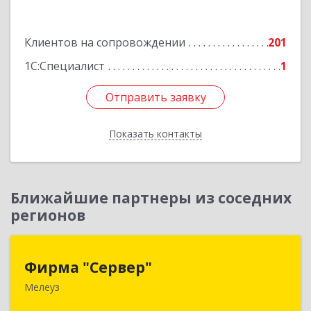
Исмайлова, дом № 37 В
Подробнее
Клиентов на сопровождении
201
1С:Специалист
1
Отправить заявку
Отправить заявку
Показать контакты
Назад
Ближайшие партнеры из соседних
регионов
Фирма "Сервер"
Фирма "Сервер"
Мелеуз
453852, Башкортостан Респ, Мелеузовский р-н,
Мелеуз г, 32-й мкр, дом № 36