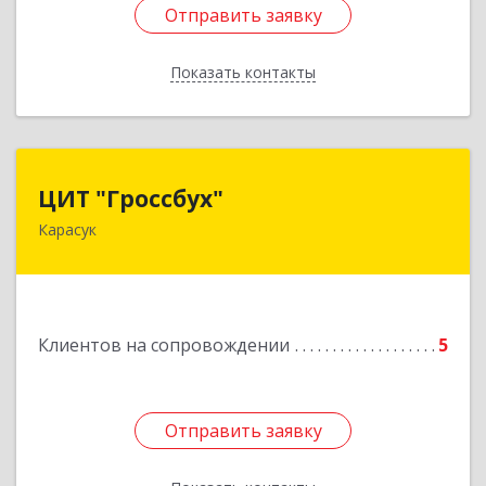
Отправить заявку
Отправить заявку
Показать контакты
Назад
ЦИТ "Гроссбух"
ЦИТ "Гроссбух"
Карасук
632861, Новосибирская обл, Карасукский р-н,
Карасук г, Сорокина ул, дом № 9, оф.3
Подробнее
Клиентов на сопровождении
5
Отправить заявку
Отправить заявку