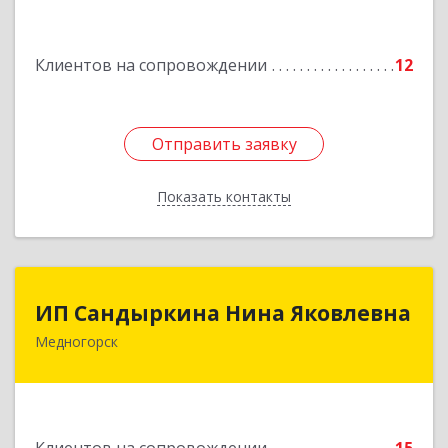
Подробнее
Клиентов на сопровождении
12
Отправить заявку
Отправить заявку
Показать контакты
Назад
ИП Сандыркина Нина Яковлевна
ИП Сандыркина Нина Яковлевна
Медногорск
462270, Оренбургская обл, Медногорск г,
Металлургов ул, дом № 19, кв.22
Подробнее