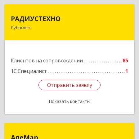
РАДИУСТЕХНО
РАДИУСТЕХНО
Рубцовск
658225, Алтайский край, Рубцовск г, Ленина пр-
кт, дом № 206, оф.427
Подробнее
Клиентов на сопровождении
85
1С:Специалист
1
Отправить заявку
Отправить заявку
Показать контакты
Назад
АлеМар
АлеМар