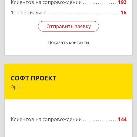
Подробнее
Клиентов на сопровождении
192
1С:Специалист
16
Отправить заявку
Отправить заявку
Показать контакты
Назад
СОФТ ПРОЕКТ
СОФТ ПРОЕКТ
Орск
462430, Оренбургская обл, Орск г,
Добровольского ул, дом № 23, кв.11
Подробнее
Клиентов на сопровождении
144