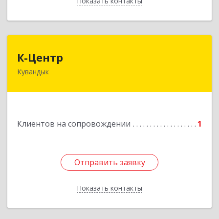
Показать контакты
Назад
К-Центр
К-Центр
Кувандык
462243, Оренбургская обл, Кувандыкский р-н,
Кувандык г, Ленина ул, дом № 20
Подробнее
Клиентов на сопровождении
1
Отправить заявку
Отправить заявку
Показать контакты
Назад