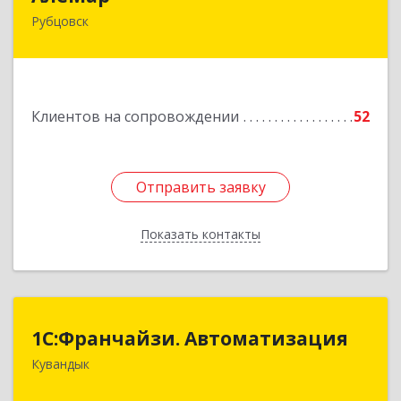
Рубцовск
658210, Алтайский край, Рубцовск г,
Комсомольская ул, дом № 80
Подробнее
Клиентов на сопровождении
52
Отправить заявку
Отправить заявку
Показать контакты
Назад
1С:Франчайзи. Автоматизация
1С:Франчайзи. Автоматизация
Кувандык
462220, Оренбургская обл, Кувандыкский р-н,
Кувандык г, Советская ул, дом № 10