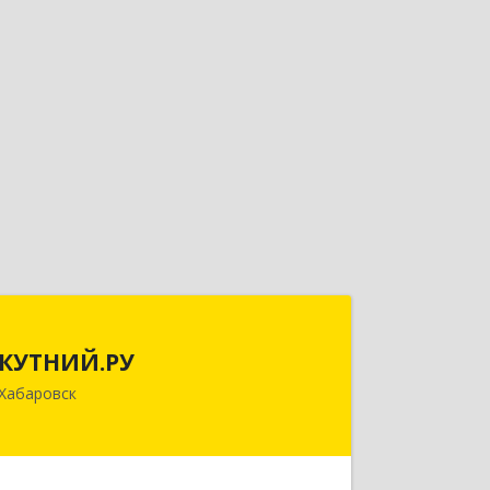
КУТНИЙ.РУ
КУТНИЙ.РУ
680007, Хабаровский край, Хабаровск
Хабаровск
г, Шевчука ул, дом № 42, оф.505
Подробнее