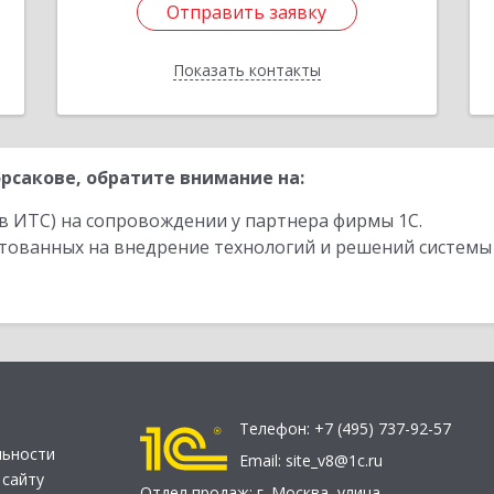
Отправить заявку
Отправить заявку
Показать контакты
Назад
рсакове, обратите внимание на:
в ИТС) на сопровождении у партнера фирмы 1С.
стованных на внедрение технологий и решений системы
Телефон:
+7 (495) 737-92-57
льности
Email:
site_v8@1c.ru
 сайту
Отдел продаж:
г. Москва
,
улица