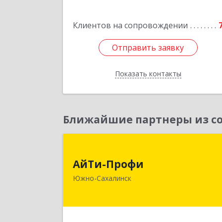
Клиентов на сопровождении
Отправить заявку
Отправить заявку
Показать контакты
Назад
Ближайшие партнеры из со
АйТи-Проф
АйТи-Профи
693023, Сахалинская обл, горо
Южно-Сахалинск
Южно-Сахалинск г.о., Южно
Сахалинск г, Емельянова А.О. ул, до
№ 