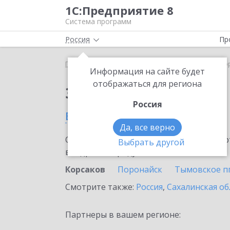
1С:Предприятие 8
Система программ
Россия
Пр
Главная
Сервисы ИТС
1С:Share
1С:Share в К
Информация на сайте будет
отображаться для региона
Заказать 1С:Share
Россия
в Корсакове
Да, все верно
Ознакомьтесь с информационными карт
Выбрать другой
внедрение продукта.
Корсаков
Поронайск
Тымовское пг
Смотрите также:
Россия
,
Сахалинская об
Партнеры в вашем регионе: