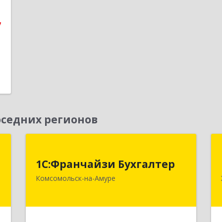
7
седних регионов
и
1С:Франчайзи Бухгалтер
1С:Франчайзи Бухгалтер
д
681000, Хабаровский край,
Комсомольск-на-Амуре
-
Комсомольск-на-Амуре г,
м
Красногвардейская ул, дом № 14,
4
оф.202