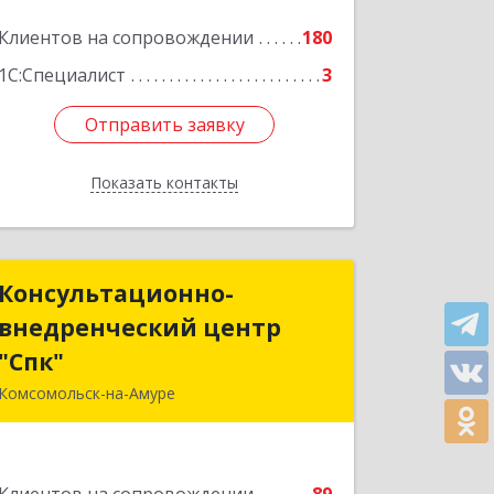
Клиентов на сопровождении
180
1С:Специалист
3
Отправить заявку
Отправить заявку
Показать контакты
Назад
Консультационно-
Консультационно-
внедренческий центр
внедренческий центр
"Спк"
"Спк"
Комсомольск-на-Амуре
681013, Хабаровский край,
Комсомольск-на-Амуре г, Димитрова,
дом № 5, кв.302