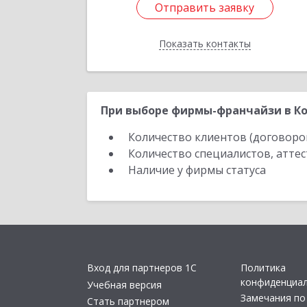
Отправить заявку
Отправить заявку
Показать контакты
Назад
При выборе фирмы-франчайзи в Ко
Количество клиентов (договоро
Количество специалистов, атте
Наличие у фирмы статуса
Вход для партнеров 1С
Политика
конфиденциа
Учебная версия
Замечания по
Стать партнером