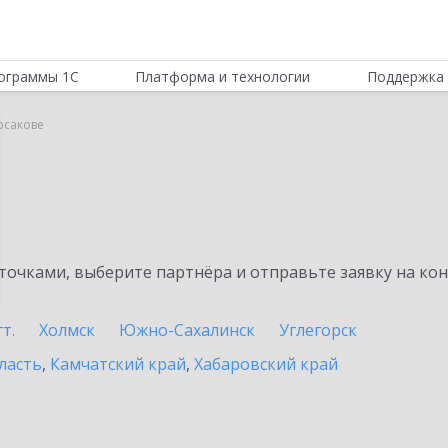
ограммы 1С
Платформа и технологии
Поддержка 
орсакове
очками, выберите партнёра и отправьте заявку на ко
т.
Холмск
Южно-Сахалинск
Углегорск
ласть
,
Камчатский край
,
Хабаровский край