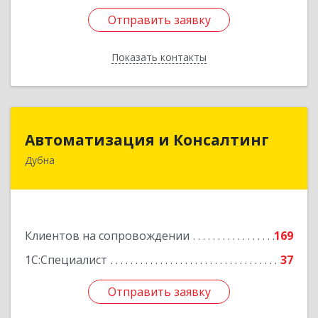
Отправить заявку
Отправить заявку
Показать контакты
Назад
Автоматизация и Консалтинг
Автоматизация и Консалтинг
Дубна
141983, Московская обл, г.о.Дубна, Дубна г,
Программистов ул, дом № 4, строение 4, оф.306
Подробнее
Клиентов на сопровождении
169
1С:Специалист
37
Отправить заявку
Отправить заявку