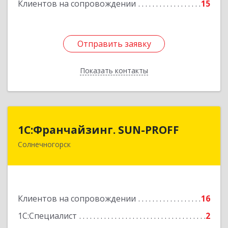
Клиентов на сопровождении
15
Отправить заявку
Отправить заявку
Показать контакты
Назад
1С:Франчайзинг. SUN-PROFF
1С:Франчайзинг. SUN-PROFF
Солнечногорск
141503, Московская обл, Солнечногорский р-н,
Солнечногорск г, Тамойкина ул, дом № 2, оф.26
Подробнее
Клиентов на сопровождении
16
1С:Специалист
2