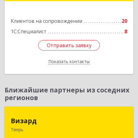
Подробнее
Клиентов на сопровождении
20
1С:Специалист
8
Отправить заявку
Отправить заявку
Показать контакты
Назад
Ближайшие партнеры из соседних
регионов
Визард
Визард
Тверь
170006, Тверская обл, Тверь г, Учительская ул,