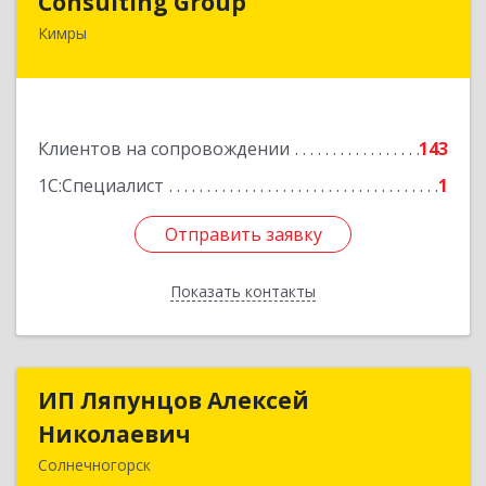
Consulting Group
Кимры
171507, Тверская обл, Кимры г, Малая Садовая
ул, дом № 46
Подробнее
Клиентов на сопровождении
143
1С:Специалист
1
Отправить заявку
Отправить заявку
Показать контакты
Назад
ИП Ляпунцов Алексей
ИП Ляпунцов Алексей
Николаевич
Николаевич
Солнечногорск