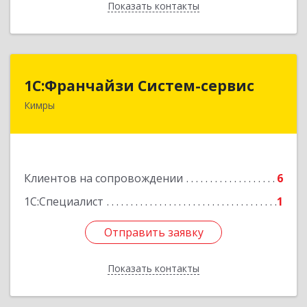
Показать контакты
Назад
1С:Франчайзи Систем-сервис
1С:Франчайзи Систем-сервис
Кимры
171506, Тверская обл, Кимры г, Карла
Либкнехта ул, дом № 25
Подробнее
Клиентов на сопровождении
6
1С:Специалист
1
Отправить заявку
Отправить заявку
Показать контакты
Назад