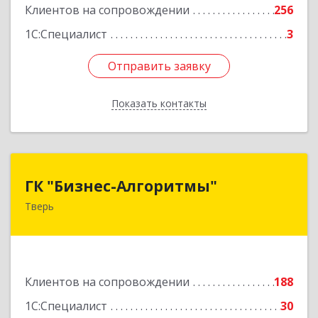
Клиентов на сопровождении
256
1С:Специалист
3
Отправить заявку
Отправить заявку
Показать контакты
Назад
ГК "Бизнес-Алгоритмы"
ГК "Бизнес-Алгоритмы"
Тверь
170006, Тверская обл, Тверь г, Брагина ул, дом
№ 6а, оф.300
Подробнее
Клиентов на сопровождении
188
1С:Специалист
30