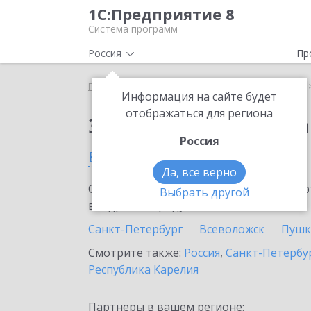
1С:Предприятие 8
Система программ
Россия
Пр
Главная
Сервисы ИТС
1С:Распознавание речи
Информация на сайте будет
отображаться для региона
Заказать 1С:Распозн
Россия
в Приозерске
Да, все верно
Ознакомьтесь с информационными карт
Выбрать другой
внедрение продукта.
Санкт-Петербург
Всеволожск
Пушк
Смотрите также:
Россия
,
Санкт-Петербур
Республика Карелия
Партнеры в вашем регионе: