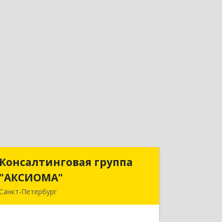
Консалтинговая группа
Консалтинговая группа
"АКСИОМА"
"АКСИОМА"
Санкт-Петербург
197374, Санкт-Петербург г,
Мебельная ул, дом № 12, корпус 1,