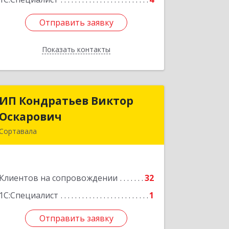
Отправить заявку
Отправить заявку
Показать контакты
Назад
ИП Кондратьев Виктор
ИП Кондратьев Виктор
Оскарович
Оскарович
Сортавала
186790, Карелия Респ, Сортавала г,
Кирова ул, дом № 6, кв.9
Клиентов на сопровождении
32
Подробнее
1С:Специалист
1
Отправить заявку
Отправить заявку