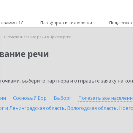
ограммы 1С
Платформа и технологии
Поддержка 
1С:Распознавание речи в Приозерске
авание речи
очками, выберите партнёра и отправьте заявку на ко
ин
Сосновый Бор
Выборг
Показать все населен
г и Ленинградская область
,
Вологодская область
,
Новго