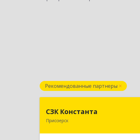
Рекомендованные партнеры
СЗК Констант
СЗК Константа
Приозерск
188760, Ленинградская обл
Приозерск г, Калинина ул, дом № 29
кв.3