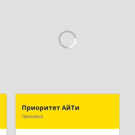
а
Приоритет АйТи
Приоритет АйТи
Приозерск
,
188760, Ленинградская обл,
,
Приозерский р-н, Приозерск г,
5
Калинина ул, дом № 39, этаж 2, ком. 31