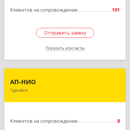
Подробнее
Клиентов на сопровождении
101
Отправить заявку
Отправить заявку
Показать контакты
Назад
АП-НИО
АП-НИО
Гурьевск
238300 Калининградская обл, Гурьевск г,
Советская ул, дом № 22, кв. № 26
Подробнее
Клиентов на сопровождении
8