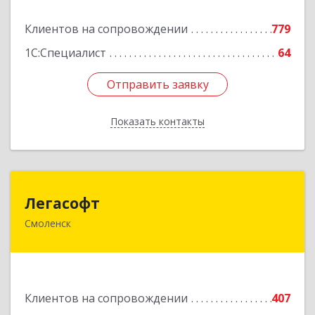
Подробнее
Клиентов на сопровождении
779
1С:Специалист
64
Отправить заявку
Отправить заявку
Показать контакты
Назад
Легасофт
Легасофт
Смоленск
214018, Смоленская обл, Смоленск г, Ново-
Рославльская ул, дом № 13
Подробнее
Клиентов на сопровождении
407