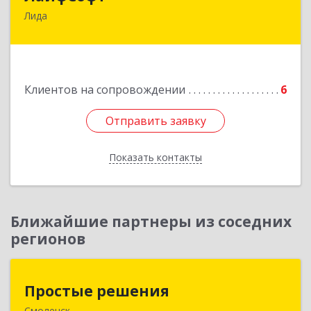
Лида
231300, Республика Беларусь, г.Лида, ул.
Варшавская, д.19
Подробнее
Клиентов на сопровождении
6
Отправить заявку
Отправить заявку
Показать контакты
Назад
Ближайшие партнеры из соседних
регионов
Простые решения
Простые решения
Смоленск