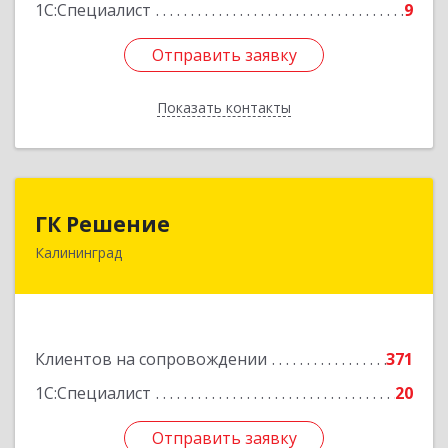
1С:Специалист
9
Отправить заявку
Отправить заявку
Показать контакты
Назад
ГК Решение
ГК Решение
Калининград
236038, Калининградская обл, Калининград г,
Липовая аллея ул, дом № 2
Подробнее
Клиентов на сопровождении
371
1С:Специалист
20
Отправить заявку
Отправить заявку