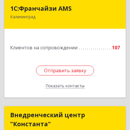
1С:Франчайзи AMS
1С:Франчайзи AMS
Калининград
238325, Калининградская обл, Гурьевский р-н,
Луговое п, Центральная ул, дом № 17
Подробнее
Клиентов на сопровождении
107
Отправить заявку
Отправить заявку
Показать контакты
Назад
Внедренческий центр
Внедренческий центр
"Константа"
"Константа"