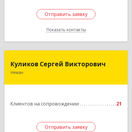
Отправить заявку
Отправить заявку
Показать контакты
Назад
Куликов Сергей Викторович
Куликов Сергей Викторович
Неман
238710, Калининградская обл, Неман г,
Красноармейская ул, дом № 8, кв.60
Подробнее
Клиентов на сопровождении
21
Отправить заявку
Отправить заявку