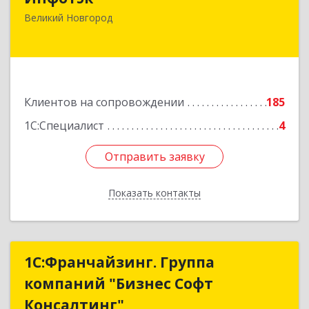
173003, Новгородская обл, Великий Новгород
Великий Новгород
г, Великая ул, дом № 22
Подробнее
Клиентов на сопровождении
185
1С:Специалист
4
Отправить заявку
Отправить заявку
Показать контакты
Назад
1С:Франчайзинг. Группа
1С:Франчайзинг. Группа
компаний "Бизнес Софт
компаний "Бизнес Софт
Консалтинг"
Консалтинг"