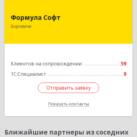
Формула Софт
Формула Софт
174411, Новгородская обл, Боровичский р-н,
Боровичи
Боровичи г, Международная ул, дом № 6
Подробнее
Клиентов на сопровождении
59
1С:Специалист
9
Отправить заявку
Отправить заявку
Показать контакты
Назад
Ближайшие партнеры из соседних