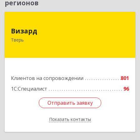
регионов
Визард
Визард
170006, Тверская обл, Тверь г, Учительская ул,
Тверь
дом № 59, оф.110
Подробнее
Клиентов на сопровождении
801
1С:Специалист
96
Отправить заявку
Отправить заявку
Показать контакты
Назад