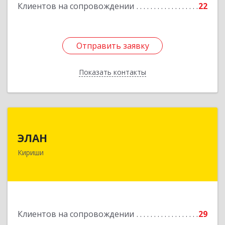
Клиентов на сопровождении
22
Отправить заявку
Отправить заявку
Показать контакты
Назад
ЭЛАН
ЭЛАН
187110, Ленинградская обл, Кириши г, Ленина
Кириши
пр-кт, дом № 45, оф.4-9
Подробнее
Клиентов на сопровождении
29