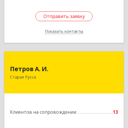
Отправить заявку
Отправить заявку
Показать контакты
Назад
Петров А. И.
Петров А. И.
Старая Русса, пер.Волотовский, д.23
Старая Русса
Подробнее
Клиентов на сопровождении
13