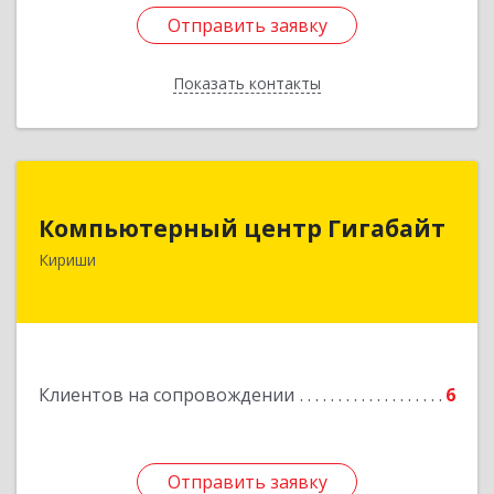
Отправить заявку
Отправить заявку
Показать контакты
Назад
Компьютерный центр Гигабайт
Компьютерный центр Гигабайт
187110, Ленинградская обл, Кириши г,
Кириши
Нефтехимиков ул, дом № 31
Подробнее
Клиентов на сопровождении
6
Отправить заявку
Отправить заявку