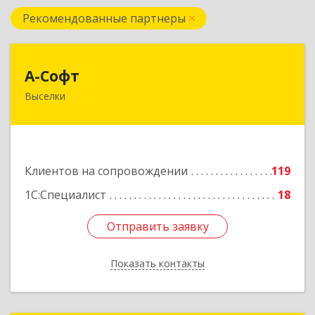
Рекомендованные партнеры
А-Софт
А-Софт
Выселки
353100, Краснодарский край, Выселковский
район, Выселки ст-ца, Степная ул, дом № 1
Подробнее
Клиентов на сопровождении
119
1С:Специалист
18
Отправить заявку
Отправить заявку
Показать контакты
Назад