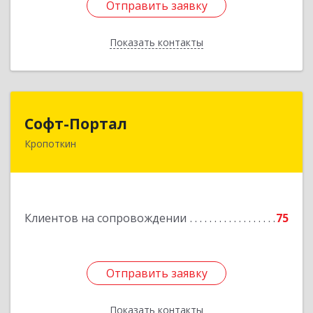
Отправить заявку
Отправить заявку
Показать контакты
Назад
Софт-Портал
Софт-Портал
Кропоткин
352395, Краснодарский край, Кавказский р-н,
Кропоткин г, Лесной пер, дом № 15, кв.61
Подробнее
Клиентов на сопровождении
75
Отправить заявку
Отправить заявку
Показать контакты
Назад