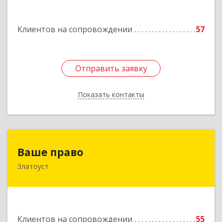
Подробнее
Клиентов на сопровождении
57
Отправить заявку
Отправить заявку
Показать контакты
Назад
Ваше право
Ваше право
Златоуст
456219, Челябинская обл, Златоуст г,
Молодежный кв-л, дом № 7, кв.136
Подробнее
Клиентов на сопровождении
55