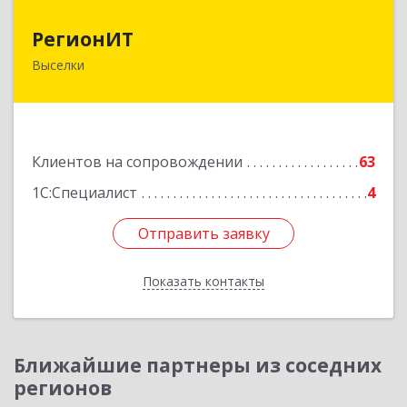
РегионИТ
РегионИТ
Выселки
353103, Краснодарский край, м.р-н
Выселковский, с.п. Выселковское, Выселки ст-
ца, Рябиновая (Дорожник тер. ДПК) ул, дом №
173/1
Клиентов на сопровождении
63
Подробнее
1С:Специалист
4
Отправить заявку
Отправить заявку
Показать контакты
Назад
Ближайшие партнеры из соседних
регионов