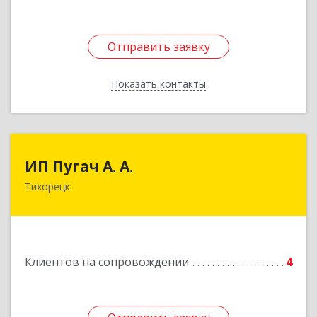
Отправить заявку
Отправить заявку
Показать контакты
Назад
ИП Пугач А. А.
ИП Пугач А. А.
Тихорецк
352114, Краснодарский край, Тихорецкий р-н,
Еремизино-Борисовская ст, Школьная ул, дом
№ 97
Подробнее
Клиентов на сопровождении
4