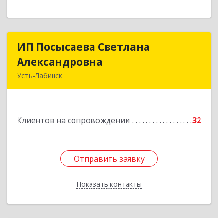
ИП Посысаева Светлана
ИП Посысаева Светлана
Александровна
Александровна
Усть-Лабинск
352330, Краснодарский край, Усть-Лабинск г,
Зои Космодемьянской ул, дом № 192
Клиентов на сопровождении
32
Подробнее
Отправить заявку
Отправить заявку
Показать контакты
Назад