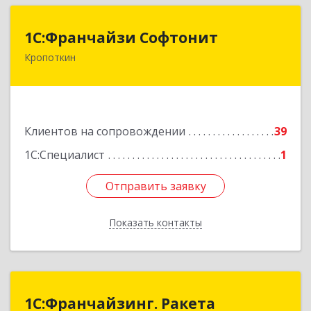
1С:Франчайзи Софтонит
1С:Франчайзи Софтонит
Кропоткин
352380, Краснодарский край, Кавказский р-н,
Кропоткин г, Коммунальный пер, дом № 8
Подробнее
Клиентов на сопровождении
39
1С:Специалист
1
Отправить заявку
Отправить заявку
Показать контакты
Назад
1С:Франчайзинг. Ракета
1С:Франчайзинг. Ракета