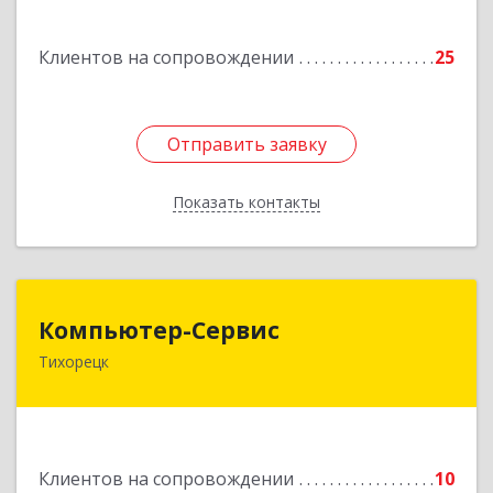
Подробнее
Клиентов на сопровождении
25
Отправить заявку
Отправить заявку
Показать контакты
Назад
Компьютер-Сервис
Компьютер-Сервис
Тихорецк
352040, Краснодарский край, Павловский р-н,
Павловская ст-ца, Горького ул, дом № 271
Подробнее
Клиентов на сопровождении
10