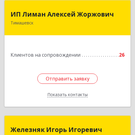
ИП Лиман Алексей Жоржович
ИП Лиман Алексей Жоржович
Тимашевск
352731, Краснодарский край, Тимашевский р-н,
Комсомольский п, Мира ул, дом № 76
Подробнее
Клиентов на сопровождении
26
Отправить заявку
Отправить заявку
Показать контакты
Назад
Железняк Игорь Игоревич
Железняк Игорь Игоревич