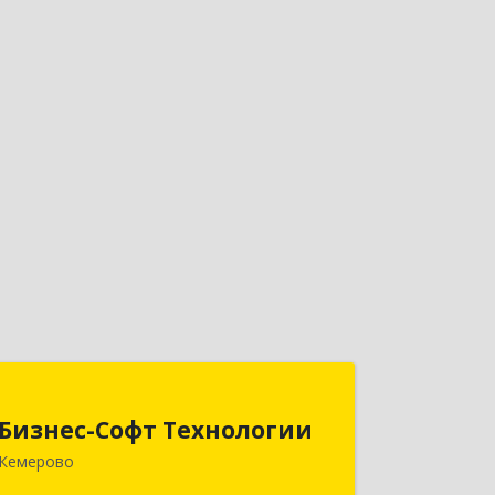
Бизнес-Софт Технологии
Бизнес-Софт Технологии
650992, Кемеровская область -
Кемерово
Кузбасс обл, Кемерово г, Советский