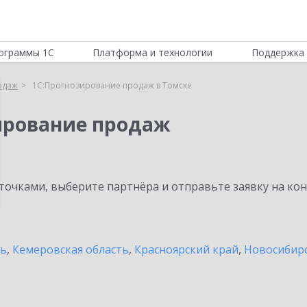
ограммы 1С
Платформа и технологии
Поддержка 
одаж
1С:Прогнозирование продаж в Томске
ирование продаж
очками, выберите партнёра и отправьте заявку на ко
ть
,
Кемеровская область
,
Красноярский край
,
Новосибирс