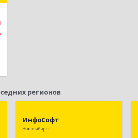
е
4
6
седних регионов
к
ИнфоСофт
ИнфоСофт
,
630091, Новосибирская обл,
Новосибирск
№
Новосибирск г, Крылова ул, дом № 31