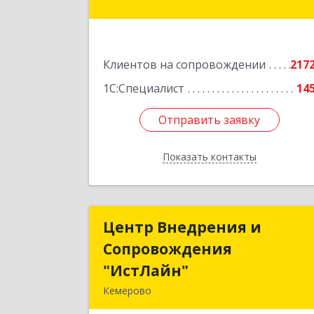
30,производственный корпус 2Б
пом.5
Подробне
Клиентов на сопровождении
217
1С:Специалист
14
Отправить заявку
Отправить заявку
Показать контакты
Назад
Центр Внедрения и
Центр Внедрения 
Сопровождения
Сопровождени
"ИстЛайн"
"ИстЛайн
Кемерово
650000, Кемеровская область 