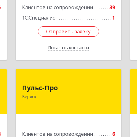
6
Клиентов на сопровождении
39
1С:Специалист
1
Отправить заявку
Отправить заявку
Показать контакты
Назад
а
Пульс-Про
Пульс-Про
-
633010, Новосибирская обл, Бердск,
Бердск
я
Ленина, дом № 89/8, оф.509
2
Подробнее
е
4
Клиентов на сопровождении
6