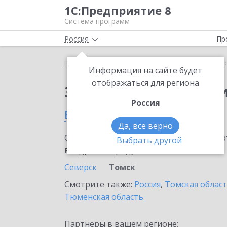
1С:Предприятие 8
Система программ
Россия
Пр
Главная
Сервисы ИТС
1С:Прогнозирование пр
Информация на сайте будет
отображаться для региона
Заказать 1С:Прогноз
Россия
в Томске
Да, все верно
Ознакомьтесь с информационными карт
Выбрать другой
внедрение продукта.
Северск
Томск
Смотрите также:
Россия
,
Томская облас
Тюменская область
Партнеры в вашем регионе: