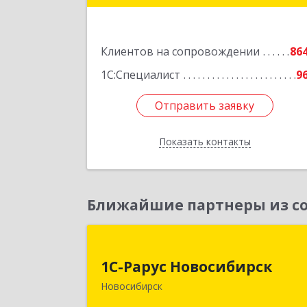
Подробне
Клиентов на сопровождении
86
1С:Специалист
9
Отправить заявку
Отправить заявку
Показать контакты
Назад
Ближайшие партнеры из со
1С-Рарус Новосибирс
1С-Рарус Новосибирск
630015, Новосибирская обл
Новосибирск
Новосибирск г, Планетная ул, дом 