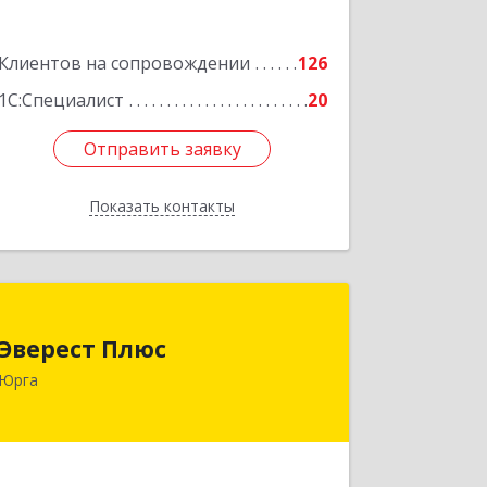
Клиентов на сопровождении
126
1С:Специалист
20
Отправить заявку
Отправить заявку
Показать контакты
Назад
Эверест Плюс
Эверест Плюс
652055, Кемеровская обл, Юрга г,
Юрга
Московская ул, дом № 9, оф.1
Подробнее