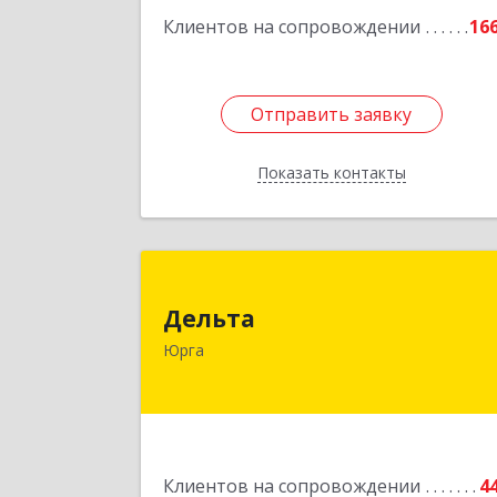
Клиентов на сопровождении
16
Отправить заявку
Отправить заявку
Показать контакты
Назад
Дельт
Дельта
652050, Кемеровская область 
Юрга
Кузбасс обл, Юрга г, Ленинградска
ул, дом № 52, оф.3
Подробне
Клиентов на сопровождении
4