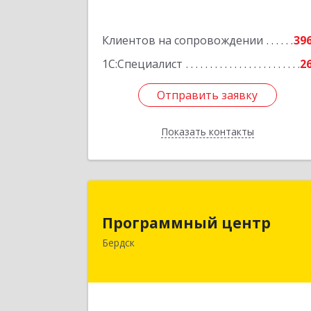
Кузбасс обл, г.о. Кемеровский
Кемерово г, Мичурина ул, дом № 13А
Клиентов на сопровождении
этаж 3, пом.2, оф.30
39
1С:Специалист
2
Подробне
Отправить заявку
Отправить заявку
Показать контакты
Назад
Программный цент
Программный центр
633004, Новосибирская обл, Бердск г
Бердск
Химзаводская ул, дом № 9/
Подробне