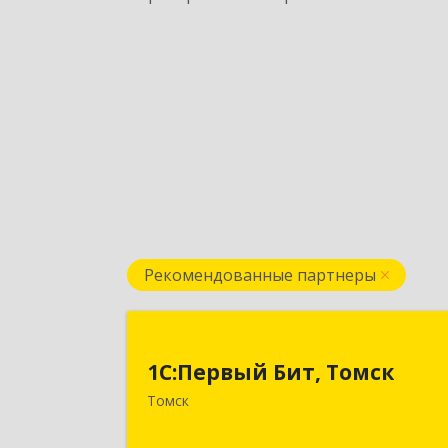
Рекомендованные партнеры
1С:Первый Бит, Томс
1С:Первый Бит, Томск
634041, Томская обл, Томск г, Киров
Томск
пр-кт, дом № 51А, оф.50