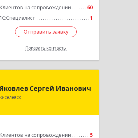
Клиентов на сопровождении
60
1С:Специалист
1
Отправить заявку
Отправить заявку
Показать контакты
Назад
Яковлев Сергей Иванович
Яковлев Сергей Иванович
650002, Кемеровская обл, г.Кемерово,
Киселевск
пр-т Шахтеров, дом № 90, кв.104
Подробнее
Клиентов на сопровождении
5