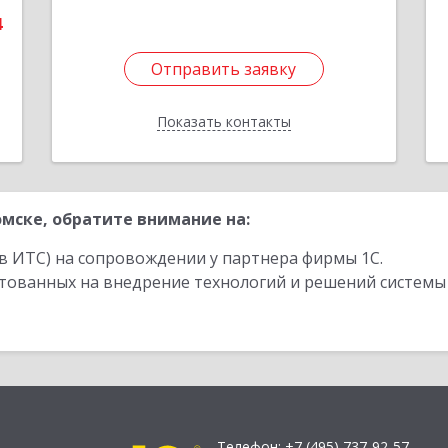
4
Отправить заявку
Отправить заявку
Показать контакты
Назад
мске, обратите внимание на:
в ИТС) на сопровождении у партнера фирмы 1С.
стованных на внедрение технологий и решений системы
Телефон:
+7 (495) 737-92-57