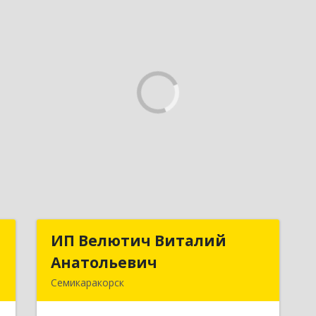
я
ИП Велютич Виталий
ИП Велютич Виталий
а
Анатольевич
Анатольевич
Семикаракорск
,
346630, Ростовская обл,
,
Семикаракорск г, В.А.Закруткина пр-