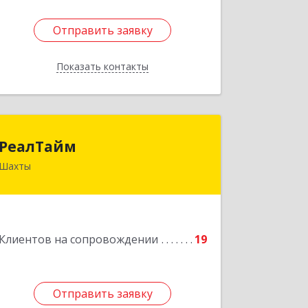
Отправить заявку
Отправить заявку
Показать контакты
Назад
РеалТайм
РеалТайм
Шахты
346504, Ростовская обл, Шахты г,
Чернышевского ул, дом № 42
Подробнее
Клиентов на сопровождении
19
Отправить заявку
Отправить заявку