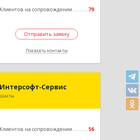
Подробнее
Клиентов на сопровождении
79
Отправить заявку
Отправить заявку
Показать контакты
Назад
Интерсофт-Сервис
Интерсофт-Сервис
Шахты
346480, Ростовская обл, Шахты г,
Советская ул, дом № 279/10
Подробнее
Клиентов на сопровождении
56