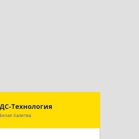
ДС-Технология
ДС-Технология
Белая Калитва
347045, Ростовская обл,
Белокалитвинский р-н, Белая Калитва
г, Вокзальная ул, дом № 381