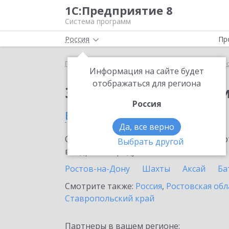
1С:Предприятие 8
Система программ
Россия
Пр
Главная
Сервисы ИТС
1С:Прогнозирование пр
Информация на сайте будет
отображаться для региона
Заказать 1С:Прогноз
Россия
в Семикаракорске
Да, все верно
Ознакомьтесь с информационными карт
Выбрать другой
внедрение продукта.
Ростов-на-Дону
Шахты
Аксай
Ба
Смотрите также:
Россия
,
Ростовская обл
Ставропольский край
Партнеры в вашем регионе: