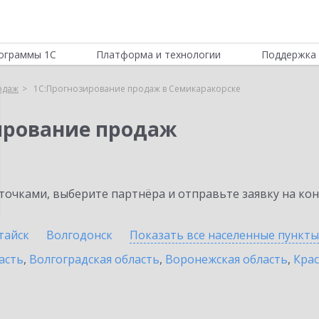
ограммы 1С
Платформа и технологии
Поддержка 
одаж
1С:Прогнозирование продаж в Семикаракорске
ирование продаж
очками, выберите партнёра и отправьте заявку на ко
тайск
Волгодонск
Показать все населенные
пункты
асть
,
Волгоградская область
,
Воронежская область
,
Крас