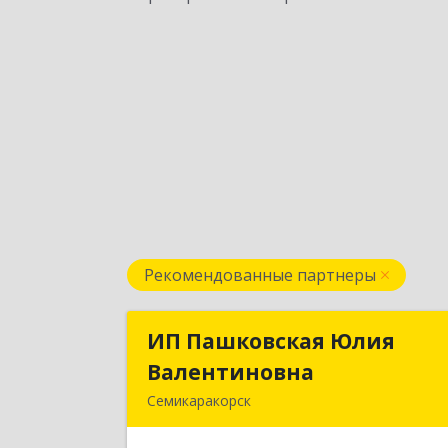
Рекомендованные партнеры
ИП Пашковская Юлия
ИП Пашковская Юли
Валентиновна
Валентиновн
Семикаракорск
346645, Ростовская обл
Семикаракорский р-н, Золотаревка х