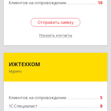
Клиентов на сопровождении
10
Отправить заявку
Отправить заявку
Показать контакты
Назад
ИЖТЕХКОМ
ИЖТЕХКОМ
Мурино
188677, Ленинградская обл, Всеволожский р-н,
Мурино г, Воронцовский б-р, дом № 17, кв.339
Подробнее
Клиентов на сопровождении
5
1С:Специалист
8