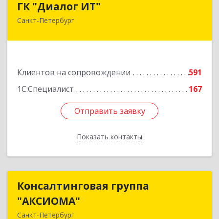
ГК "Диалог ИТ"
Санкт-Петербург
194100, Санкт-Петербург г, вн.тер.г.
муниципальный округ Сампсониевское,
Большой Сампсониевский пр-кт, дом № 68,
литера Н, пом.25-Н, ком.№42
Клиентов на сопровождении
591
Подробнее
1С:Специалист
167
Отправить заявку
Отправить заявку
Показать контакты
Назад
Консалтинговая группа
Консалтинговая группа
"АКСИОМА"
"АКСИОМА"
Санкт-Петербург