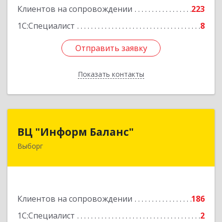
Клиентов на сопровождении
223
1С:Специалист
8
Отправить заявку
Отправить заявку
Показать контакты
Назад
ВЦ "Информ Баланс"
ВЦ "Информ Баланс"
Выборг
188800, Ленинградская обл, Выборгский р-н,
Выборг г, Каменный пер, дом № 2а
Подробнее
Клиентов на сопровождении
186
1С:Специалист
2