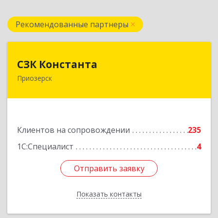
Рекомендованные партнеры
СЗК Константа
СЗК Константа
Приозерск
188760, Ленинградская обл, Приозерск г,
Калинина ул, дом № 29, кв.35
Подробнее
Клиентов на сопровождении
235
1С:Специалист
4
Отправить заявку
Отправить заявку
Показать контакты
Назад