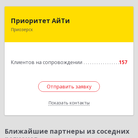
Приоритет АйТи
Приоритет АйТи
Приозерск
188760, Ленинградская обл, Приозерский р-н,
Приозерск г, Калинина ул, дом № 39, этаж 2,
ком. 31
Подробнее
Клиентов на сопровождении
157
Отправить заявку
Отправить заявку
Показать контакты
Назад
Ближайшие партнеры из соседних