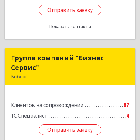
Отправить заявку
Отправить заявку
Показать контакты
Назад
Группа компаний "Бизнес
Группа компаний "Бизнес
Сервис"
Сервис"
Выборг
188800, Ленинградская обл, Выборг г,
Ленинградское шоссе, дом № 13, КЦ "ВЫБОРГ",
пом. 19
Клиентов на сопровождении
87
Подробнее
1С:Специалист
4
Отправить заявку
Отправить заявку