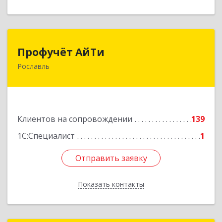
Профучёт АйТи
Профучёт АйТи
Рославль
216500, Смоленская обл, Рославльский р-н,
Рославль г, Урицкого ул, дом № 13, кв.4
Подробнее
Клиентов на сопровождении
139
1С:Специалист
1
Отправить заявку
Отправить заявку
Показать контакты
Назад