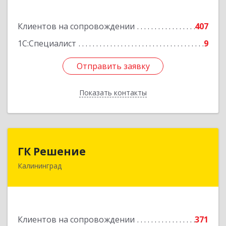
Подробнее
Клиентов на сопровождении
407
1С:Специалист
9
Отправить заявку
Отправить заявку
Показать контакты
Назад
ГК Решение
ГК Решение
Калининград
236038, Калининградская обл, Калининград г,
Липовая аллея ул, дом № 2
Подробнее
Клиентов на сопровождении
371