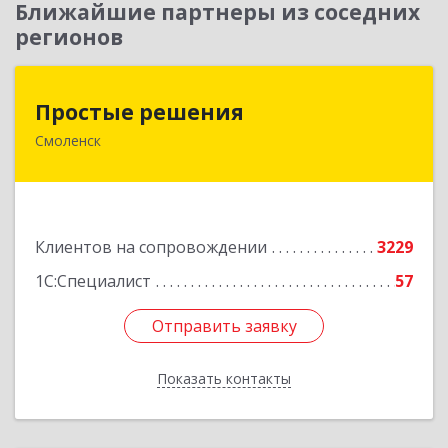
Ближайшие партнеры из соседних
регионов
Простые решения
Простые решения
Смоленск
214015, Смоленская обл, Смоленск г, Большая
Краснофлотская ул, дом № 17
Подробнее
Клиентов на сопровождении
3229
1С:Специалист
57
Отправить заявку
Отправить заявку
Показать контакты
Назад