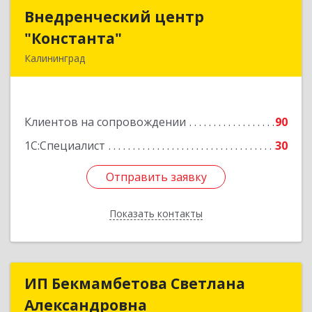
Внедренческий центр
Внедренческий центр
"Константа"
"Константа"
Калининград
236006, Калининградская обл, Калининград г,
К.Маркса ул, дом № 18, оф.701
Клиентов на сопровождении
90
Подробнее
1С:Специалист
30
Отправить заявку
Отправить заявку
Показать контакты
Назад
ИП Бекмамбетова Светлана
ИП Бекмамбетова Светлана
Александровна
Александровна