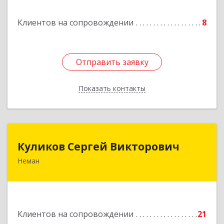
Подробнее
Клиентов на сопровождении
8
Отправить заявку
Отправить заявку
Показать контакты
Назад
Куликов Сергей Викторович
Куликов Сергей Викторович
Неман
238710, Калининградская обл, Неман г,
Красноармейская ул, дом № 8, кв.60
Подробнее
Клиентов на сопровождении
21