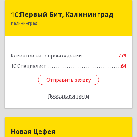
1С:Первый Бит, Калининград
1С:Первый Бит, Калининград
Калининград
236006, Калининградская обл, Калининград г,
Ленинский пр-кт, дом № 30
Подробнее
Клиентов на сопровождении
779
1С:Специалист
64
Отправить заявку
Отправить заявку
Показать контакты
Назад
Новая Цефея
Новая Цефея