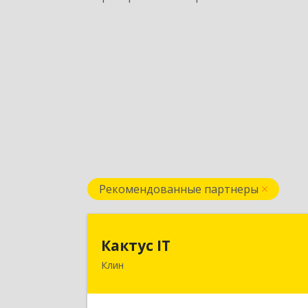
Рекомендованные партнеры
Кактус I
Кактус IT
Клин
141607, Московская обл, г.о.Клин
Клин г, Дзержинского ул, дом № 22
пом.1