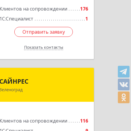
корпус В, кв.68
Клиентов на сопровождении
176
Подробнее
1С:Специалист
1
Отправить заявку
Отправить заявку
Показать контакты
Назад
САЙНРЕС
САЙНРЕС
Зеленоград
124365, Москва г, Зеленоград г,
корпус 2307А, кв.37
Подробнее
Клиентов на сопровождении
116
1С:Специалист
9