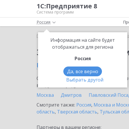
1С:Предприятие 8
Система программ
Россия
Пр
Главная
Сервисы ИТС
1С:Прогнозирование пр
Информация на сайте будет
отображаться для региона
Заказать 1С:Прогноз
Россия
в Клину
Да, все верно
Ознакомьтесь с информационными карт
Выбрать другой
внедрение продукта.
Москва
Дмитров
Павловский Поса
Смотрите также:
Россия
,
Москва и Моск
область
,
Тверская область
,
Тульская об
Партнеры в вашем регионе: