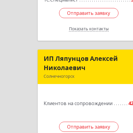
Отправить заявку
Отправить заявку
Показать контакты
Назад
ИП Ляпунцов Алексей
ИП Ляпунцов Алексе
Николаевич
Николаеви
Солнечногорск
Подробне
Клиентов на сопровождении
4
Отправить заявку
Отправить заявку