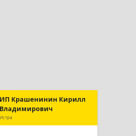
ИП Крашенинин Кирилл
ИП Крашенинин Кирилл
Владимирович
Владимирович
Истра
143500, Московская обл, Истра г, 9
Гвардейской Дивизии ул, дом № 62,