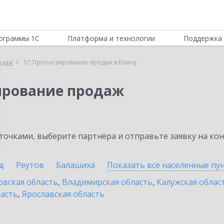
ограммы 1С
Платформа и технологии
Поддержка 
одаж
1С:Прогнозирование продаж в Клину
ирование продаж
очками, выберите партнёра и отправьте заявку на ко
д
Реутов
Балашиха
Показать все населенные
пу
овская область
,
Владимирская область
,
Калужская облас
ласть
,
Ярославская область