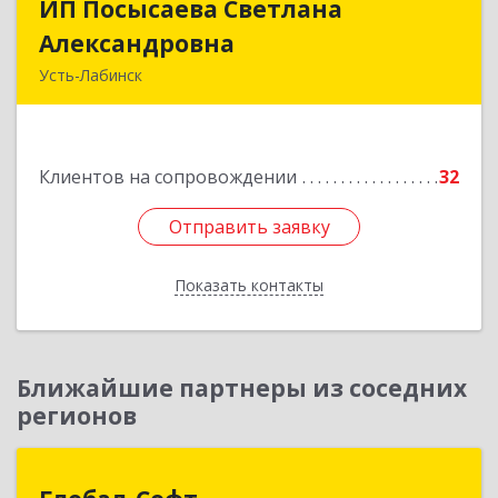
ИП Посысаева Светлана
ИП Посысаева Светлана
Александровна
Александровна
Усть-Лабинск
352330, Краснодарский край, Усть-Лабинск г,
Зои Космодемьянской ул, дом № 192
Клиентов на сопровождении
32
Подробнее
Отправить заявку
Отправить заявку
Показать контакты
Назад
Ближайшие партнеры из соседних
регионов
Глобал-Софт