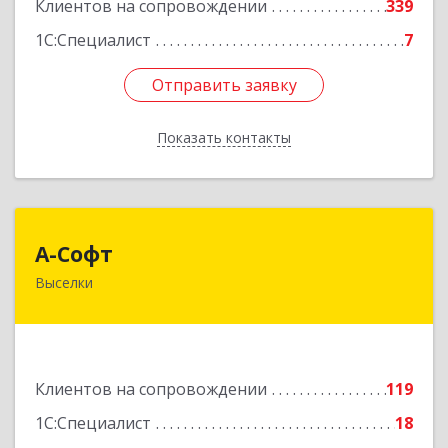
Клиентов на сопровождении
339
1С:Специалист
7
Отправить заявку
Отправить заявку
Показать контакты
Назад
А-Софт
А-Софт
Выселки
353100, Краснодарский край, Выселковский
район, Выселки ст-ца, Степная ул, дом № 1
Подробнее
Клиентов на сопровождении
119
1С:Специалист
18