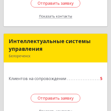
Отправить заявку
Отправить заявку
Показать контакты
Назад
Интеллектуальные системы
Интеллектуальные системы
управления
управления
Белореченск
352630, Краснодарский край, Белореченск г,
Луценко ул, дом № 103
Клиентов на сопровождении
5
Подробнее
Отправить заявку
Отправить заявку