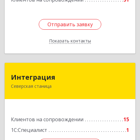
Отправить заявку
Отправить заявку
Показать контакты
Назад
Интеграция
Интеграция
Северская станица
353240, Краснодарский край, Северская ст-ца,
Первомайская ул, дом № 28
Подробнее
Клиентов на сопровождении
15
1С:Специалист
1