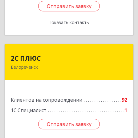
Отправить заявку
Отправить заявку
Показать контакты
Назад
2С ПЛЮС
2С ПЛЮС
Белореченск
352630, Краснодарский край, Белореченский р-
н, Белореченск г, Мира ул, дом № 63
Подробнее
Клиентов на сопровождении
92
1С:Специалист
1
Отправить заявку
Отправить заявку