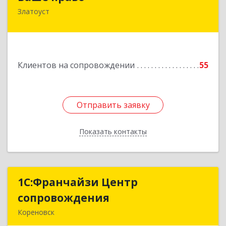
Златоуст
456219, Челябинская обл, Златоуст г,
Молодежный кв-л, дом № 7, кв.136
Подробнее
Клиентов на сопровождении
55
Отправить заявку
Отправить заявку
Показать контакты
Назад
1С:Франчайзи Центр
1С:Франчайзи Центр
сопровождения
сопровождения
Кореновск