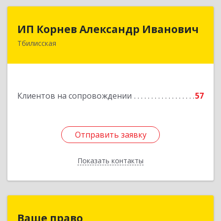
ИП Корнев Александр Иванович
ИП Корнев Александр Иванович
Тбилисская
352360, Краснодарский край, Тбилисский р-н,
Тбилисская ст-ца, Первомайская ул, дом № 19/1
Подробнее
Клиентов на сопровождении
57
Отправить заявку
Отправить заявку
Показать контакты
Назад
Ваше право
Ваше право