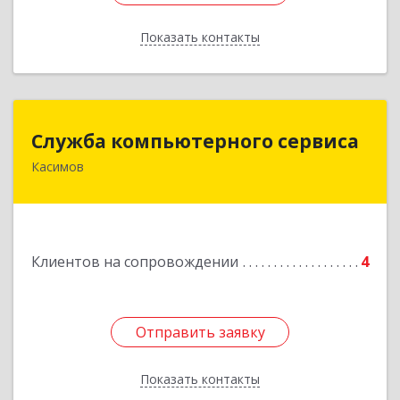
Показать контакты
Назад
Служба компьютерного сервиса
Служба компьютерного сервиса
Касимов
391300, Рязанская обл., г.Касимов, ул.Советская
136
Подробнее
Клиентов на сопровождении
4
Отправить заявку
Отправить заявку
Показать контакты
Назад