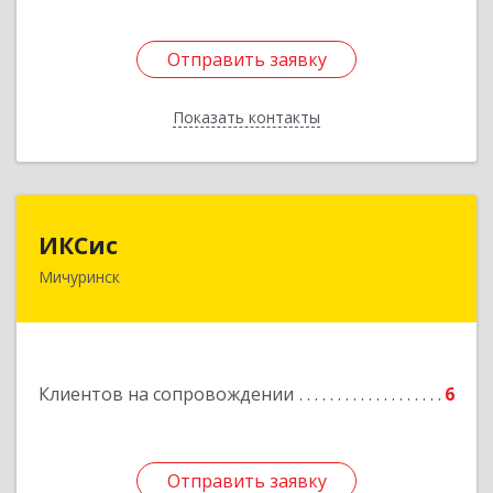
Отправить заявку
Отправить заявку
Показать контакты
Назад
ИКСис
ИКСис
Мичуринск
393761, Тамбовская обл, Мичуринск г,
Набережная ул, дом № 275
Подробнее
Клиентов на сопровождении
6
Отправить заявку
Отправить заявку