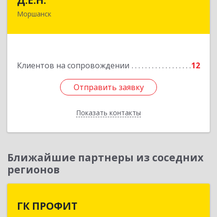
Моршанск
393950, Тамбовская обл, Моршанск г,
Дзержинского ул, дом № 4б, кв.157
Подробнее
Клиентов на сопровождении
12
Отправить заявку
Отправить заявку
Показать контакты
Назад
Ближайшие партнеры из соседних
регионов
ГК ПРОФИТ
ГК ПРОФИТ