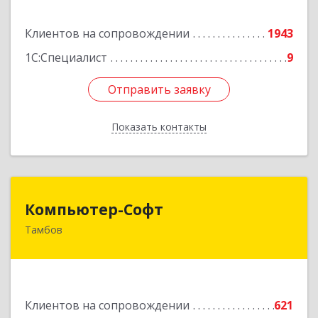
Подробнее
Клиентов на сопровождении
1943
1С:Специалист
9
Отправить заявку
Отправить заявку
Показать контакты
Назад
Компьютер-Софт
Компьютер-Софт
Тамбов
392000, Тамбовская обл, Тамбов г, Советская
ул, дом № 191
Подробнее
Клиентов на сопровождении
621