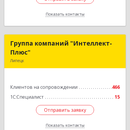
Показать контакты
Назад
Группа компаний "Интеллект-
Группа компаний "Интеллект-
Плюс"
Плюс"
Липецк
398024, Липецкая обл, Липецк г, Победы пл,
дом № 8, 306
Клиентов на сопровождении
466
Подробнее
1С:Специалист
15
Отправить заявку
Отправить заявку
Показать контакты
Назад