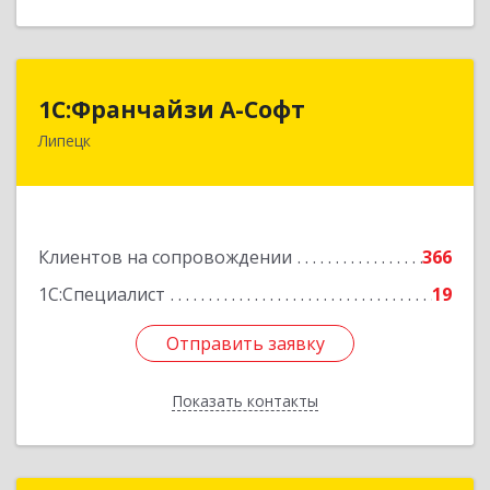
1С:Франчайзи А-Софт
1С:Франчайзи А-Софт
Липецк
398059, Липецкая обл, Липецк г, Фрунзе ул,
дом № 27
Подробнее
Клиентов на сопровождении
366
1С:Специалист
19
Отправить заявку
Отправить заявку
Показать контакты
Назад