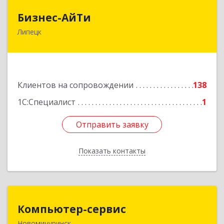
Бизнес-АйТи
Бизнес-АйТи
Липецк
398008, Липецкая обл, Липецк г, 50 лет НЛМК
ул, дом № 11, пом.18
Подробнее
Клиентов на сопровождении
138
1С:Специалист
1
Отправить заявку
Отправить заявку
Показать контакты
Назад
Компьютер-сервис
Компьютер-сервис
Новомичуринск