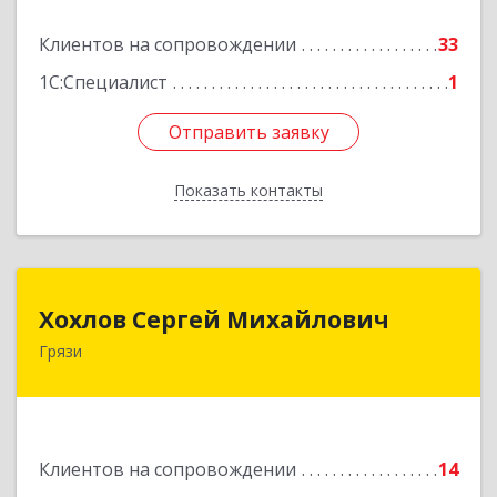
Подробнее
Клиентов на сопровождении
33
1С:Специалист
1
Отправить заявку
Отправить заявку
Показать контакты
Назад
Хохлов Сергей Михайлович
Хохлов Сергей Михайлович
Грязи
399059, Россия, Липецкая обл., г.Грязи,
ул.Рублева, д.31
Подробнее
Клиентов на сопровождении
14