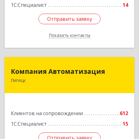
1С:Специалист
14
Отправить заявку
Отправить заявку
Показать контакты
Назад
Компания Автоматизация
Компания Автоматизация
Липецк
398001, Липецкая обл, Липецк г, Победы пл,
дом № 8
Подробнее
Клиентов на сопровождении
612
1С:Специалист
15
Отправить заявку
Отправить заявку