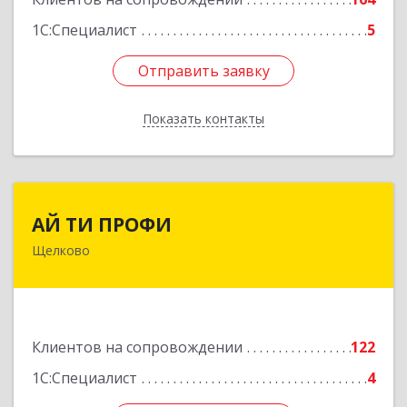
1С:Специалист
5
Отправить заявку
Отправить заявку
Показать контакты
Назад
АЙ ТИ ПРОФИ
АЙ ТИ ПРОФИ
Щелково
141108, Московская обл, г.о. Щёлково,
Щёлково г, Заводская ул, дом № 1, пом.3
Подробнее
Клиентов на сопровождении
122
1С:Специалист
4