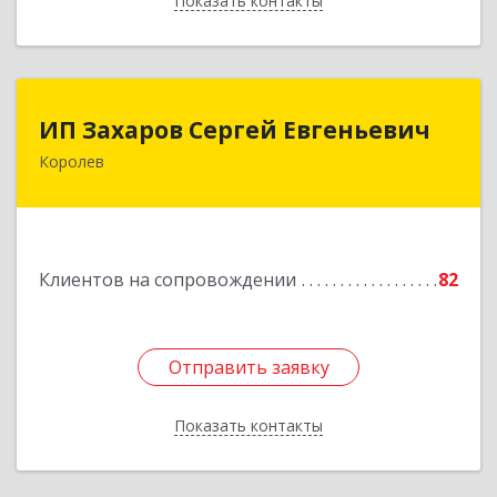
Показать контакты
Назад
ИП Захаров Сергей Евгеньевич
ИП Захаров Сергей Евгеньевич
Королев
141092, Московская обл, Королев г,
Юбилейный мкр, Пушкинская ул, дом № 13,
кв.115
Подробнее
Клиентов на сопровождении
82
Отправить заявку
Отправить заявку
Показать контакты
Назад