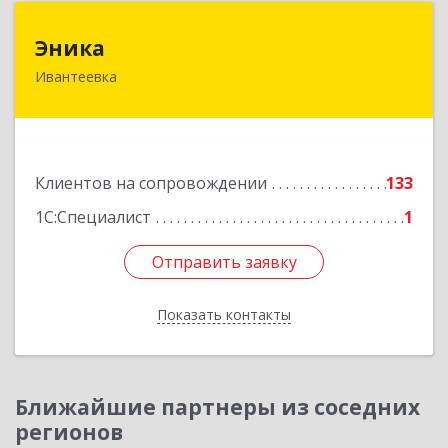
Эника
Эника
Ивантеевка
141280, Московская обл, г.о. Пушкинский,
Ивантеевка г, Заводская ул, дом № 12, кв.1
Подробнее
Клиентов на сопровождении
133
1С:Специалист
1
Отправить заявку
Отправить заявку
Показать контакты
Назад
Ближайшие партнеры из соседних
регионов