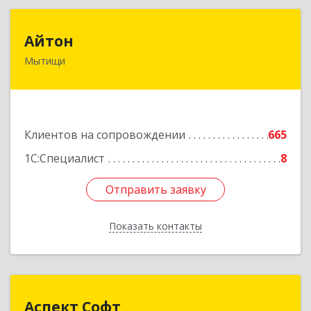
Айтон
Айтон
Мытищи
141006, Московская обл, Мытищи г,
Олимпийский пр-кт, строение 10, пом.1А,8
Подробнее
Клиентов на сопровождении
665
1С:Специалист
8
Отправить заявку
Отправить заявку
Показать контакты
Назад
Аспект Софт
Аспект Софт