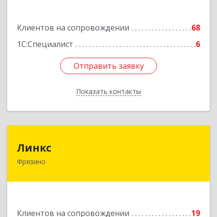
Подробнее
Клиентов на сопровождении
68
1С:Специалист
6
Отправить заявку
Отправить заявку
Показать контакты
Назад
Линкс
Линкс
Фрязино
141190, Московская обл, Фрязино г, Заводской
проезд, дом № 3, кв.133
Подробнее
Клиентов на сопровождении
19