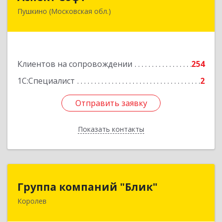
Пушкино (Московская обл.)
141205, Московская обл, Пушкинский р-н,
Пушкино г, Московский пр-кт, дом № 44, пом.4
Подробнее
Клиентов на сопровождении
254
1С:Специалист
2
Отправить заявку
Отправить заявку
Показать контакты
Назад
Группа компаний "Блик"
Группа компаний "Блик"
Королев
141077, Московская обл, Королев г,
Октябрьский б-р, дом № 14