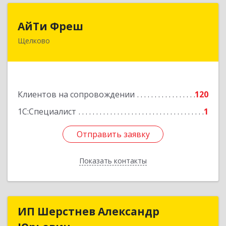
АйТи Фреш
АйТи Фреш
Щелково
141100, Московская обл, Щелково г, Городской
округ Щелково, Ленина пл, дом № 5, ком.308
Подробнее
Клиентов на сопровождении
120
1С:Специалист
1
Отправить заявку
Отправить заявку
Показать контакты
Назад
ИП Шерстнев Александр
ИП Шерстнев Александр