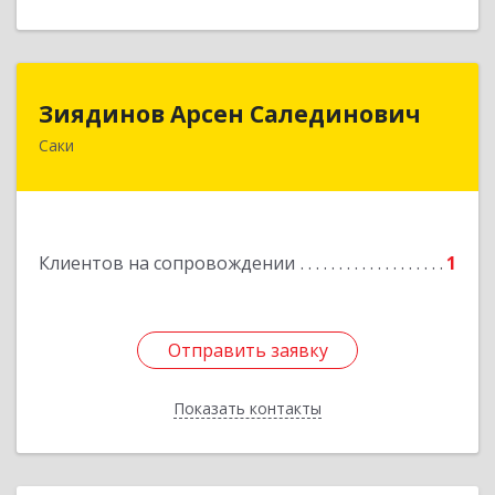
Зиядинов Арсен Салединович
Зиядинов Арсен Салединович
Саки
г.Саки, Интернациональная, 5/2, кв.1
Подробнее
Клиентов на сопровождении
1
Отправить заявку
Отправить заявку
Показать контакты
Назад