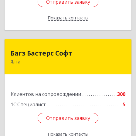
Отправить заявку
Отправить заявку
Показать контакты
Назад
Багз Бастерс Софт
Багз Бастерс Софт
Ялта
298603, Крым Респ, Ялта г, Свердлова ул, дом №
34
Подробнее
Клиентов на сопровождении
300
1С:Специалист
5
Отправить заявку
Отправить заявку
Показать контакты
Назад