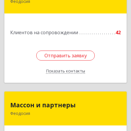
Феодосия
Подробнее
Клиентов на сопровождении
42
Отправить заявку
Отправить заявку
Показать контакты
Назад
Массон и партнеры
Массон и партнеры
Феодосия
298112, Крым Респ, Феодосия г, Крымская ул,
дом № 31