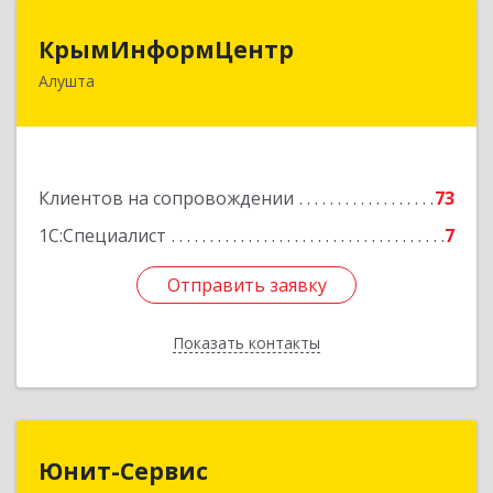
КрымИнформЦентр
КрымИнформЦентр
Алушта
298500, Крым Респ, Алушта г, Горького ул, дом
№ 34А, оф.7
Подробнее
Клиентов на сопровождении
73
1С:Специалист
7
Отправить заявку
Отправить заявку
Показать контакты
Назад
Юнит-Сервис
Юнит-Сервис