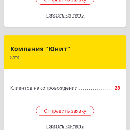
Показать контакты
Назад
Компания "Юнит"
Компания "Юнит"
Ялта
298600, Крым Респ, Ялта г, Васильева ул, дом №
16, оф.400
Подробнее
Клиентов на сопровождении
28
Отправить заявку
Отправить заявку
Показать контакты
Назад