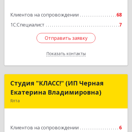
Подробнее
Клиентов на сопровождении
68
1С:Специалист
7
Отправить заявку
Отправить заявку
Показать контакты
Назад
Студия "КЛАСС!" (ИП Черная
Студия "КЛАСС!" (ИП Черная
Екатерина Владимировна)
Екатерина Владимировна)
Ялта
98600, г. Ялта, ул. Свердлова, 24
Подробнее
Клиентов на сопровождении
6