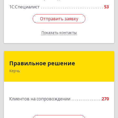
1С:Специалист
53
Отправить заявку
Отправить заявку
Показать контакты
Назад
Правильное решение
Правильное решение
Керчь
298330, Крым Респ, Керчь г, Адмиралтейский
проезд, дом № 1
Подробнее
Клиентов на сопровождении
270