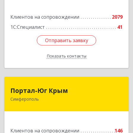
Подробнее
Клиентов на сопровождении
2079
1С:Специалист
41
Отправить заявку
Отправить заявку
Показать контакты
Назад
Портал-Юг Крым
Портал-Юг Крым
Симферополь
295015, Крым Респ, Симферополь г, Козлова ул,
дом № 27
Подробнее
Клиентов на сопровождении
146