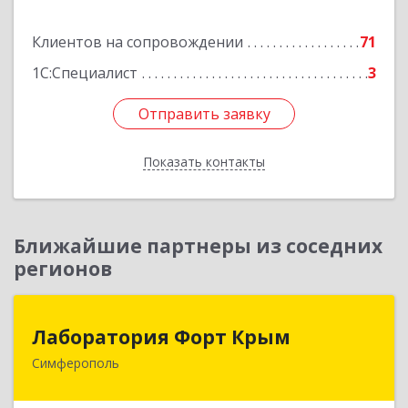
Подробнее
Клиентов на сопровождении
71
1С:Специалист
3
Отправить заявку
Отправить заявку
Показать контакты
Назад
Ближайшие партнеры из соседних
регионов
Лаборатория Форт Крым
Лаборатория Форт Крым
Симферополь
295034, Крым Респ, Симферополь г, Киевская
ул, дом № 79, оф.902