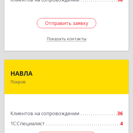
Отправить заявку
Отправить заявку
Показать контакты
Назад
НАВЛА
НАВЛА
Покров
601120, Владимирская обл, Петушинский р-н,
Покров г, Ленина ул, дом № 98, пом.6
Подробнее
Клиентов на сопровождении
36
1С:Специалист
4