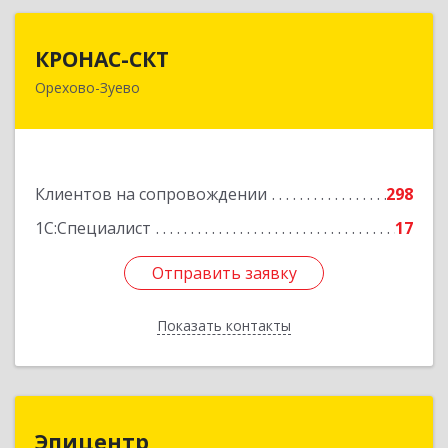
КРОНАС-СКТ
КРОНАС-СКТ
Орехово-Зуево
142600, Московская обл, Орехово-Зуево г,
Бабушкина ул, дом № 2А, пом.31
Подробнее
Клиентов на сопровождении
298
1С:Специалист
17
Отправить заявку
Отправить заявку
Показать контакты
Назад
Эпицентр
Эпицентр