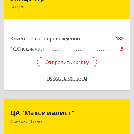
Ковров
601900, Владимирская обл, Ковров г, Барсукова
ул, дом № 17
Подробнее
Клиентов на сопровождении
182
1С:Специалист
5
Отправить заявку
Отправить заявку
Показать контакты
Назад
ЦА "Максималист"
ЦА "Максималист"
Орехово-Зуево
142600, Московская обл, Орехово-Зуево г,
Ленина ул, дом № 78