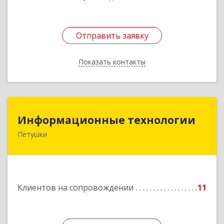
Отправить заявку
Отправить заявку
Показать контакты
Назад
Информационные технологии
Информационные технологии
Петушки
601144, Владимирская обл, Петушки г,
Маяковского ул, дом № 19
Подробнее
Клиентов на сопровождении
11