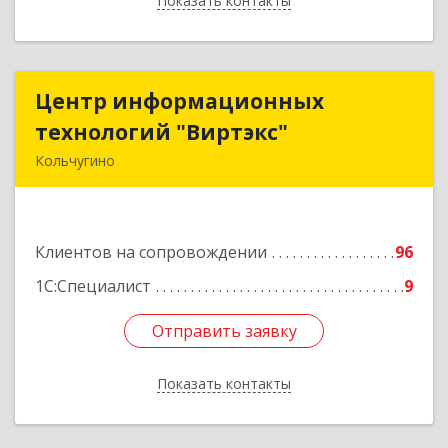
Показать контакты
Назад
Центр информационных
Центр информационных
технологий "Виртэкс"
технологий "Виртэкс"
Кольчугино
601785, Владимирская обл, Кольчугинский р-н,
Кольчугино г, Добровольского ул, дом № 11
Клиентов на сопровождении
96
Подробнее
1С:Специалист
9
Отправить заявку
Отправить заявку
Показать контакты
Назад