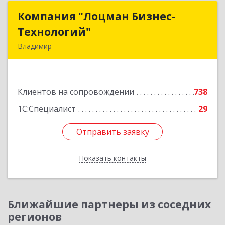
Компания "Лоцман Бизнес-
Компания "Лоцман Бизнес-
Технологий"
Технологий"
Владимир
600015, Владимирская обл, Владимир г,
Чайковского ул, дом № 40А, оф.21
Клиентов на сопровождении
738
Подробнее
1С:Специалист
29
Отправить заявку
Отправить заявку
Показать контакты
Назад
Ближайшие партнеры из соседних
регионов