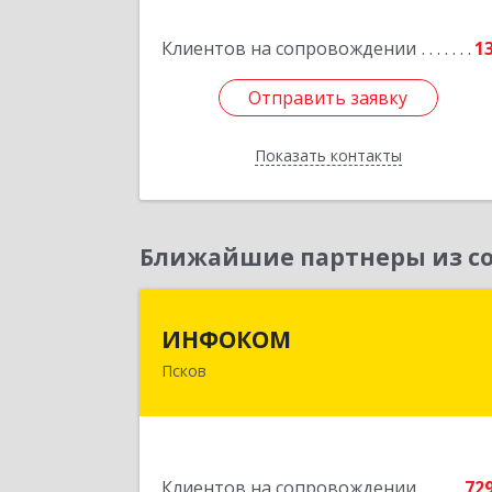
Клиентов на сопровождении
1
Отправить заявку
Отправить заявку
Показать контакты
Назад
Ближайшие партнеры из со
ИНФОКО
ИНФОКОМ
Псков
180000, Псковская обл, Псков г
Советская ул, дом № 42
Подробне
Клиентов на сопровождении
72