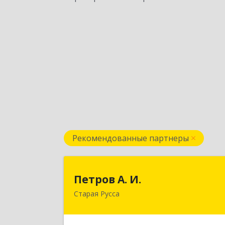
Рекомендованные партнеры
Петров А. И
Петров А. И.
Старая Русса
Старая Русса, пер.Волотовский, д.2
Подробне