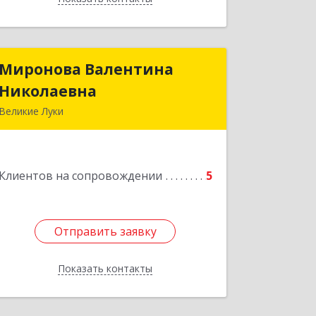
Миронова Валентина
Миронова Валентина
Николаевна
Николаевна
Великие Луки
Подробнее
Клиентов на сопровождении
5
Отправить заявку
Отправить заявку
Показать контакты
Назад