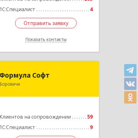
1С:Специалист
4
Отправить заявку
Отправить заявку
Показать контакты
Назад
Формула Софт
Формула Софт
Боровичи
174411, Новгородская обл,
Боровичский р-н, Боровичи г,
Международная ул, дом № 6
Подробнее
Клиентов на сопровождении
59
1С:Специалист
9