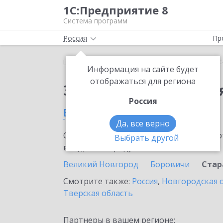
1С:Предприятие 8
Система программ
Россия
Пр
Главная
Сервисы ИТС
1С-Облачная касса
1С
Информация на сайте будет
отображаться для региона
Заказать 1С-Облачная
Россия
в Старой Руссе
Да, все верно
Ознакомьтесь с информационными карт
Выбрать другой
внедрение продукта.
Великий Новгород
Боровичи
Стар
Смотрите также:
Россия
,
Новгородская 
Тверская область
Партнеры в вашем регионе: