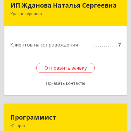
ИП Жданова Наталья Сергеевна
ИП Жданова Наталья Сергеевна
Краснотурьинск
Подробнее
Клиентов на сопровождении
7
Отправить заявку
Отправить заявку
Показать контакты
Назад
Программист
Программист
Югорск
628264, Ханты-Мансийский Автономный округ