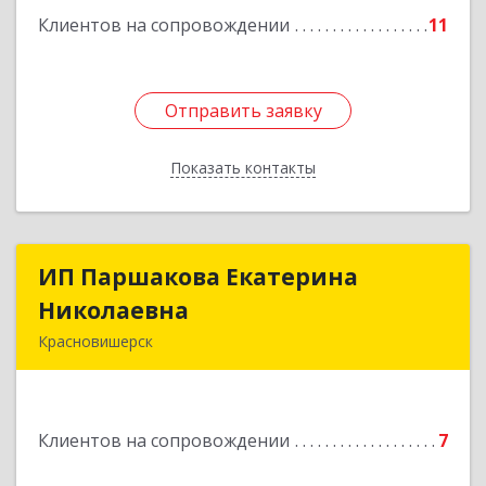
Клиентов на сопровождении
11
Подробнее
Отправить заявку
Отправить заявку
Показать контакты
Назад
ИП Паршакова Екатерина
ИП Паршакова Екатерина
Николаевна
Николаевна
Красновишерск
618590, Пермский край, Красновишерск г,
Карла Маркса ул, дом № 27, кв.8
Клиентов на сопровождении
7
Подробнее