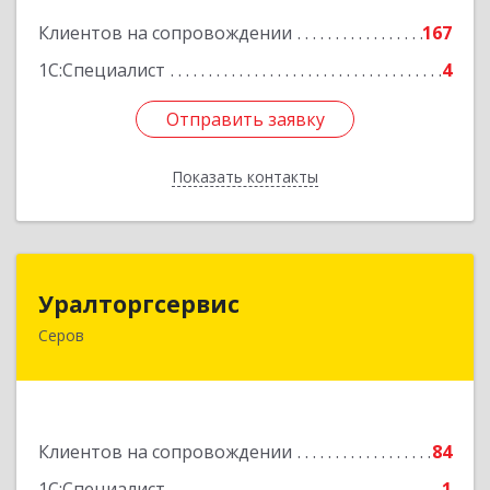
Подробнее
Клиентов на сопровождении
167
1С:Специалист
4
Отправить заявку
Отправить заявку
Показать контакты
Назад
Уралторгсервис
Уралторгсервис
Серов
624980, Свердловская обл, Серов г, Кирова ул,
дом № 2
Подробнее
Клиентов на сопровождении
84
1С:Специалист
1