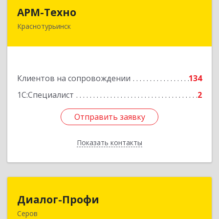
АРМ-Техно
АРМ-Техно
Краснотурьинск
624447, Свердловская обл, Краснотурьинск г,
Чкалова ул, дом № 4, оф.119
Подробнее
Клиентов на сопровождении
134
1С:Специалист
2
Отправить заявку
Отправить заявку
Показать контакты
Назад
Диалог-Профи
Диалог-Профи
Серов
624980, Свердловская обл, Серов г, Короленко