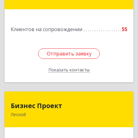
ул, дом № 7/29, кв.2
Подробнее
Клиентов на сопровождении
55
Отправить заявку
Отправить заявку
Показать контакты
Назад
Бизнес Проект
Бизнес Проект
Лесной
624200, Свердловская обл, Лесной г, Сиротина
ул, дом № 11