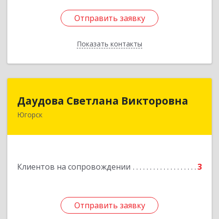
Отправить заявку
Отправить заявку
Показать контакты
Назад
Даудова Светлана Викторовна
Даудова Светлана Викторовна
Югорск
Подробнее
Клиентов на сопровождении
3
Отправить заявку
Отправить заявку