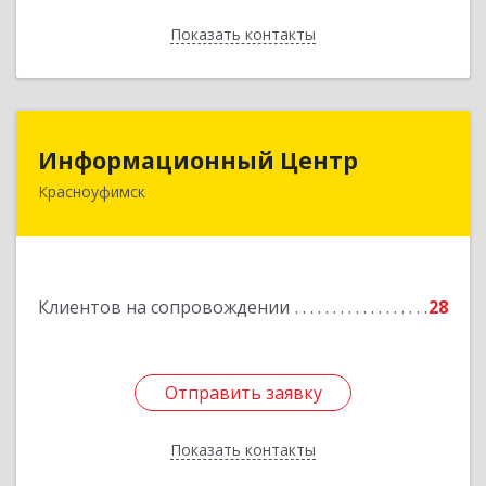
Показать контакты
Назад
Информационный Центр
Информационный Центр
Красноуфимск
623300, Свердловская обл, Красноуфимск г,
Мизерова ул, дом № 112А
Подробнее
Клиентов на сопровождении
28
Отправить заявку
Отправить заявку
Показать контакты
Назад