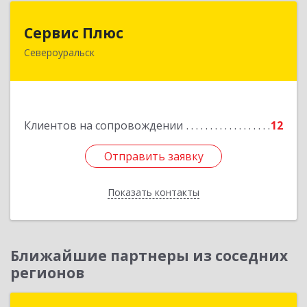
Сервис Плюс
Сервис Плюс
Североуральск
624480, Свердловская обл, Североуральск г,
Ленина ул, дом № 10, кв.оф.1
Подробнее
Клиентов на сопровождении
12
Отправить заявку
Отправить заявку
Показать контакты
Назад
Ближайшие партнеры из соседних
регионов