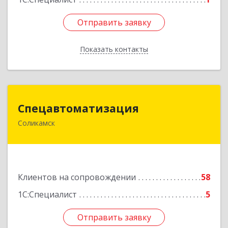
Отправить заявку
Отправить заявку
Показать контакты
Назад
Спецавтоматизация
Спецавтоматизация
Соликамск
618547, Пермский край, Соликамск г,
Транспортная ул, дом № 4
Подробнее
Клиентов на сопровождении
58
1С:Специалист
5
Отправить заявку
Отправить заявку