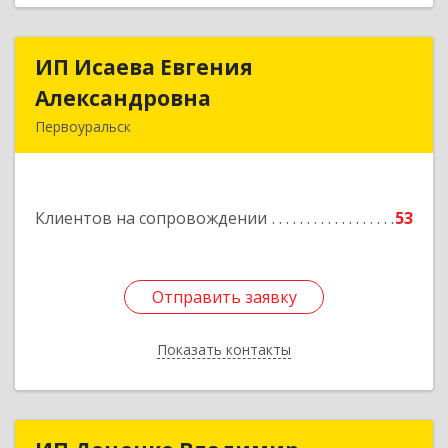
ИП Исаева Евгения
ИП Исаева Евгения
Александровна
Александровна
Первоуральск
Подробнее
Клиентов на сопровождении
53
Отправить заявку
Отправить заявку
Показать контакты
Назад