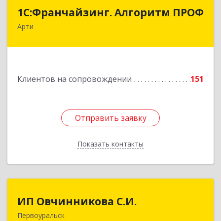
1С:Франчайзинг. Алгоритм ПРОФ
1С:Франчайзинг. Алгоритм ПРОФ
Арти
623340, Свердловская обл, Артинский р-н, Арти
рп, Рабочей молодежи ул, дом № 94, оф.3А
Подробнее
Клиентов на сопровождении
151
Отправить заявку
Отправить заявку
Показать контакты
Назад
ИП Овчинникова С.И.
ИП Овчинникова С.И.
Первоуральск
623119, Свердловская обл, Первоуральск г,