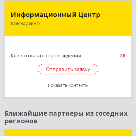
Информационный Центр
Информационный Центр
Красноуфимск
623300, Свердловская обл, Красноуфимск г,
Мизерова ул, дом № 112А
Подробнее
Клиентов на сопровождении
28
Отправить заявку
Отправить заявку
Показать контакты
Назад
Ближайшие партнеры из соседних
регионов