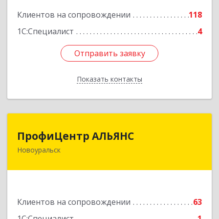
Подробнее
Клиентов на сопровождении
118
1С:Специалист
4
Отправить заявку
Отправить заявку
Показать контакты
Назад
ПрофиЦентр АЛЬЯНС
ПрофиЦентр АЛЬЯНС
Новоуральск
624133, Свердловская обл, Новоуральск г, Льва
Толстого ул, Здание № 2а, оф.106
Подробнее
Клиентов на сопровождении
63
1С:Специалист
1