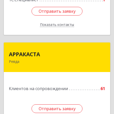
Отправить заявку
Отправить заявку
Показать контакты
Назад
АРРАКАСТА
АРРАКАСТА
Ревда
623286, Свердловская обл, Ревда г, Азина ул,
Здание № 83, оф.3
Подробнее
Клиентов на сопровождении
61
Отправить заявку
Отправить заявку