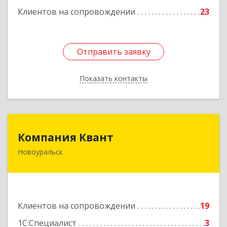
Клиентов на сопровождении
23
Отправить заявку
Отправить заявку
Показать контакты
Назад
Компания Квант
Компания Квант
Новоуральск
624130, Свердловская обл, Новоуральск г,
Автозаводская ул, дом № 11, кв.3
Подробнее
Клиентов на сопровождении
19
1С:Специалист
3