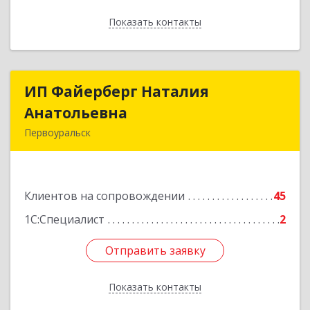
Показать контакты
Назад
ИП Файерберг Наталия
ИП Файерберг Наталия
Анатольевна
Анатольевна
Первоуральск
623119, Свердловская обл, Первоуральск г,
Строителей ул, дом № 38-24
Клиентов на сопровождении
45
Подробнее
1С:Специалист
2
Отправить заявку
Отправить заявку
Показать контакты
Назад