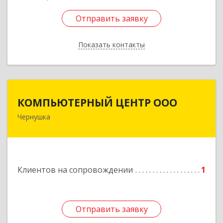
Отправить заявку
Отправить заявку
Показать контакты
Назад
КОМПЬЮТЕРНЫЙ ЦЕНТР ООО
КОМПЬЮТЕРНЫЙ ЦЕНТР ООО
Чернушка
617830, Пермский край г. Чернушка, ул.
Коммунистическая, д. 9
Подробнее
Клиентов на сопровождении
1
Отправить заявку
Отправить заявку