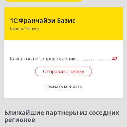
1С:Франчайзи Базис
1С:Франчайзи Базис
Кирово-Чепецк
613044, Кировская обл, город Кирово-Чепецк
г.о., Кирово-Чепецк г, Школьная ул, дом № 2,
оф.323
Подробнее
Клиентов на сопровождении
47
Отправить заявку
Отправить заявку
Показать контакты
Назад
Ближайшие партнеры из соседних
регионов