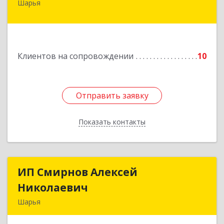
Шарья
157505, Костромская область, город Шарья,
улица Краснухина, дом 6.
Подробнее
Клиентов на сопровождении
10
Отправить заявку
Отправить заявку
Показать контакты
Назад
ИП Смирнов Алексей
ИП Смирнов Алексей
Николаевич
Николаевич
Шарья
Подробнее