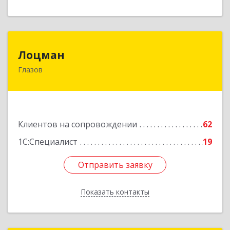
Лоцман
Лоцман
Глазов
427620, Удмуртская Респ, Глазов г, Сибирская
ул, дом № 20
Подробнее
Клиентов на сопровождении
62
1С:Специалист
19
Отправить заявку
Отправить заявку
Показать контакты
Назад