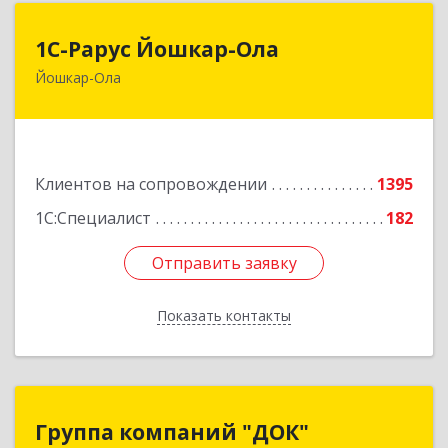
1С-Рарус Йошкар-Ола
1С-Рарус Йошкар-Ола
Йошкар-Ола
424004, Марий Эл Респ, Йошкар-Ола г, Волкова
ул, дом № 68
Подробнее
Клиентов на сопровождении
1395
1С:Специалист
182
Отправить заявку
Отправить заявку
Показать контакты
Назад
Группа компаний "ДОК"
Группа компаний "ДОК"