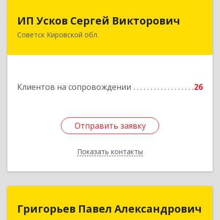
ИП Усков Сергей Викторович
ИП Усков Сергей Викторович
Советск Кировской обл.
613340, Кировская обл, Советск г, Дружбы ул,
дом № 29
Подробнее
Клиентов на сопровождении
26
Отправить заявку
Отправить заявку
Показать контакты
Назад
Григорьев Павел Александрович
Григорьев Павел Александрович