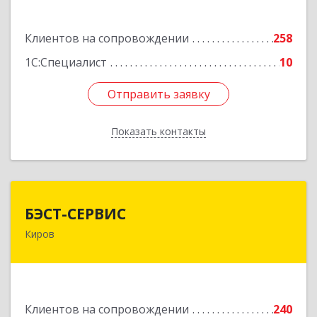
Подробнее
Клиентов на сопровождении
258
1С:Специалист
10
Отправить заявку
Отправить заявку
Показать контакты
Назад
БЭСТ-СЕРВИС
БЭСТ-СЕРВИС
Киров
610045, Кировская обл, Киров г, Дмитрия
Козулева ул, дом № 2, корпус 1
Подробнее
Клиентов на сопровождении
240