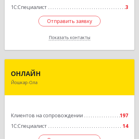
1С:Специалист
3
Отправить заявку
Отправить заявку
Показать контакты
Назад
ОНЛАЙН
ОНЛАЙН
Йошкар-Ола
424000, Марий Эл Респ, Йошкар-Ола г,
Комсомольская ул, дом № 132, пом.III
Подробнее
Клиентов на сопровождении
197
1С:Специалист
14