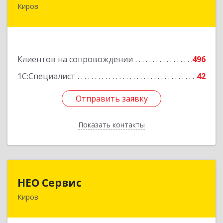
Киров
610017, Кировская обл, Киров г, Горького ул,
дом № 17
Подробнее
Клиентов на сопровождении
496
1С:Специалист
42
Отправить заявку
Отправить заявку
Показать контакты
Назад
НЕО Сервис
НЕО Сервис
Киров
610045, Кировская обл, Киров г, Ульяновская
ул, дом № 36