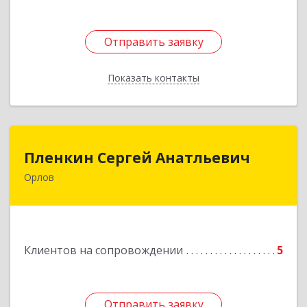
Отправить заявку
Отправить заявку
Показать контакты
Назад
Пленкин Сергей Анатльевич
Пленкин Сергей Анатльевич
Орлов
612 270, 612270, Кировская обл, , Орлов г,
Ленина ул, дом. 128
Подробнее
Клиентов на сопровождении
5
Отправить заявку
Отправить заявку