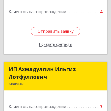
Клиентов на сопровождении
4
Отправить заявку
Отправить заявку
Показать контакты
Назад
ИП Ахмадуллин Ильгиз
ИП Ахмадуллин Ильгиз
Лотфуллович
Лотфуллович
Малмыж
612920, Кировская обл, г.Малмыж, ул.Ленина, 27
оф.1
Клиентов на сопровождении
7
Подробнее