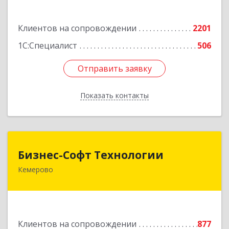
Подробнее
Клиентов на сопровождении
2201
1С:Специалист
506
Отправить заявку
Отправить заявку
Показать контакты
Назад
Бизнес-Софт Технологии
Бизнес-Софт Технологии
Кемерово
650992, Кемеровская область - Кузбасс обл,
Кемерово г, Советский пр-кт, дом № 2/8, оф.401
Подробнее
Клиентов на сопровождении
877