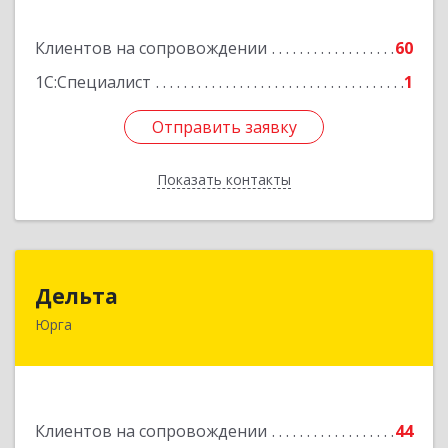
Подробнее
Клиентов на сопровождении
60
1С:Специалист
1
Отправить заявку
Отправить заявку
Показать контакты
Назад
Дельта
Дельта
Юрга
652050, Кемеровская область - Кузбасс обл,
Юрга г, Ленинградская ул, дом № 52, оф.32
Подробнее
Клиентов на сопровождении
44