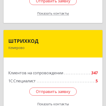
Отправить заявку
Отправить заявку
Показать контакты
Назад
ШТРИХКОД
ШТРИХКОД
Кемерово
650043, Кемеровская область - Кузбасс обл,
Кемерово г, Красноармейская ул, дом № 121
Подробнее
Клиентов на сопровождении
347
1С:Специалист
5
Отправить заявку
Отправить заявку
Показать контакты
Назад