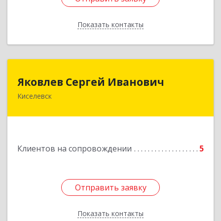
Показать контакты
Назад
Яковлев Сергей Иванович
Яковлев Сергей Иванович
Киселевск
650002, Кемеровская обл, г.Кемерово, пр-т
Шахтеров, дом № 90, кв.104
Подробнее
Клиентов на сопровождении
5
Отправить заявку
Отправить заявку
Показать контакты
Назад