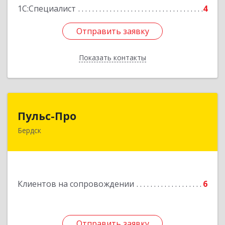
1С:Специалист
4
Отправить заявку
Отправить заявку
Показать контакты
Назад
Пульс-Про
Пульс-Про
Бердск
633010, Новосибирская обл, Бердск, Ленина,
дом № 89/8, оф.509
Подробнее
Клиентов на сопровождении
6
Отправить заявку
Отправить заявку