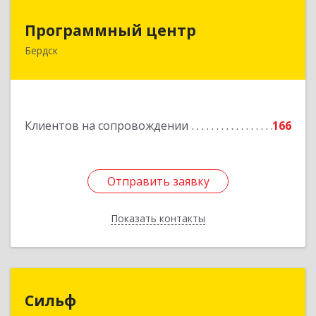
Программный центр
Программный центр
Бердск
633004, Новосибирская обл, Бердск г,
Химзаводская ул, дом № 9/4
Подробнее
Клиентов на сопровождении
166
Отправить заявку
Отправить заявку
Показать контакты
Назад
Сильф
Сильф