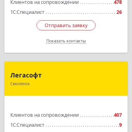
Клиентов на сопровождении
478
1С:Специалист
26
Отправить заявку
Отправить заявку
Показать контакты
Назад
Легасофт
Легасофт
Смоленск
214018, Смоленская обл, Смоленск г, Ново-
Рославльская ул, дом № 13
Подробнее
Клиентов на сопровождении
407
1С:Специалист
9