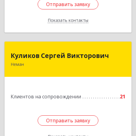
Отправить заявку
Отправить заявку
Показать контакты
Назад
Куликов Сергей Викторович
Куликов Сергей Викторович
Неман
238710, Калининградская обл, Неман г,
Красноармейская ул, дом № 8, кв.60
Подробнее
Клиентов на сопровождении
21
Отправить заявку
Отправить заявку