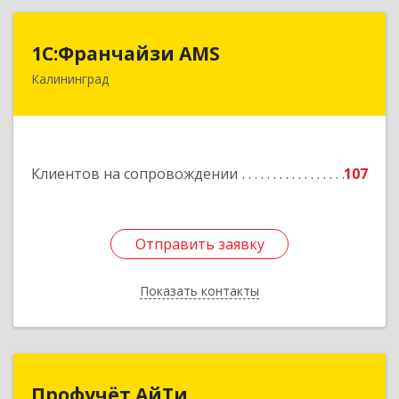
1С:Франчайзи AMS
1С:Франчайзи AMS
Калининград
238325, Калининградская обл, Гурьевский р-н,
Луговое п, Центральная ул, дом № 17
Подробнее
Клиентов на сопровождении
107
Отправить заявку
Отправить заявку
Показать контакты
Назад
Профучёт АйТи
Профучёт АйТи