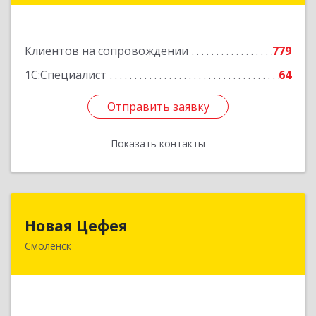
Подробнее
Клиентов на сопровождении
779
1С:Специалист
64
Отправить заявку
Отправить заявку
Показать контакты
Назад
Новая Цефея
Новая Цефея
Смоленск
214018, Смоленская обл, Смоленск г, Раевского
ул, дом № 10
Подробнее