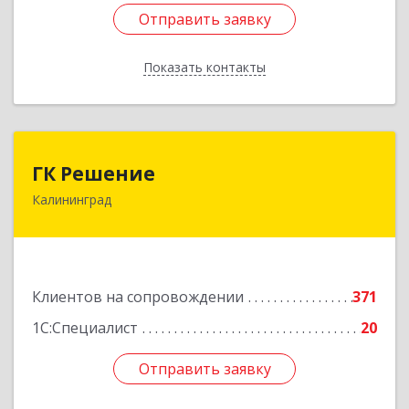
Отправить заявку
Отправить заявку
Показать контакты
Назад
ГК Решение
ГК Решение
Калининград
236038, Калининградская обл, Калининград г,
Липовая аллея ул, дом № 2
Подробнее
Клиентов на сопровождении
371
1С:Специалист
20
Отправить заявку
Отправить заявку