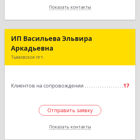
Показать контакты
Назад
ИП Васильева Эльвира
ИП Васильева Эльвира
Аркадьевна
Аркадьевна
Тымовское пгт.
694400, Сахалинская обл, Тымовский р-н,
Тымовское пгт, Красноармейская ул, дом № 34,
кв.9
Клиентов на сопровождении
17
Подробнее
Отправить заявку
Отправить заявку
Показать контакты
Назад