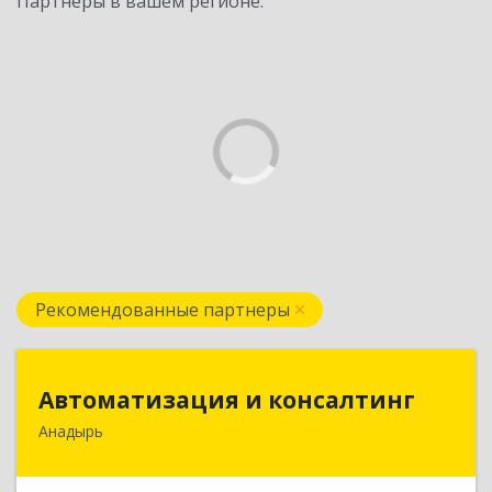
Партнеры в вашем регионе:
Рекомендованные партнеры
Автоматизация и консалтинг
Автоматизация и консалтинг
Анадырь
689000, Чукотский АО, Анадырь г, Мира ул, дом
№ 5, кв.21