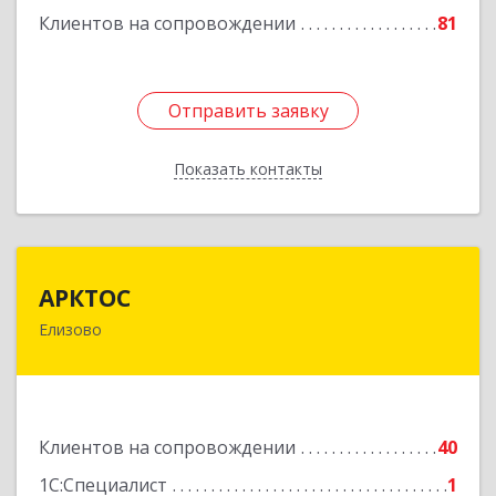
Клиентов на сопровождении
81
Подробнее
Отправить заявку
Отправить заявку
Показать контакты
Назад
АРКТОС
АРКТОС
Елизово
684036, Камчатский край, Елизовский р-н,
Вулканный рп, Центральная ул, дом № 23, кв.1
Подробнее
Клиентов на сопровождении
40
1С:Специалист
1