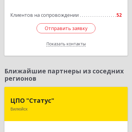
Подробнее
Клиентов на сопровождении
52
Отправить заявку
Отправить заявку
Показать контакты
Назад
Ближайшие партнеры из соседних
регионов
ЦПО "Статус"
ЦПО "Статус"
Вилюйск
677000, Саха /Якутия/ Респ, Якутск г, Ленина пр-
кт, дом № 1, оф.427
Подробнее