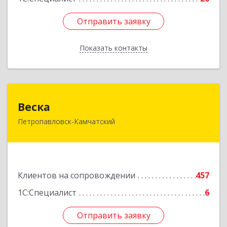
Отправить заявку
Отправить заявку
Показать контакты
Назад
Веска
Веска
Петропавловск-Камчатский
683031, Камчатский край, Петропавловск-
Камчатский г, Карла Маркса пр-кт, дом № 29/1,
оф.300
Подробнее
Клиентов на сопровождении
457
1С:Специалист
6
Отправить заявку
Отправить заявку