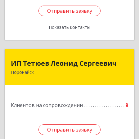
Отправить заявку
Отправить заявку
Показать контакты
Назад
ИП Тетюев Леонид Сергеевич
ИП Тетюев Леонид Сергеевич
Поронайск
694242, Сахалинская обл, Поронайск г, Фрунзе
ул, дом № 14, кв.51
Подробнее
Клиентов на сопровождении
9
Отправить заявку
Отправить заявку