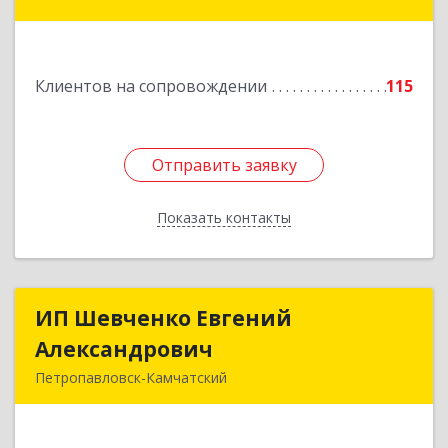
Камчатский г, Топоркова ул, дом № 9/8, офис
"С"
Подробнее
Клиентов на сопровождении
115
Отправить заявку
Отправить заявку
Показать контакты
Назад
ИП Шевченко Евгений
ИП Шевченко Евгений
Александрович
Александрович
Петропавловск-Камчатский
683010, Камчатский край, Петропавловск-
Камчатский г, Капитана Драбкина ул, дом № 14,
кв.3