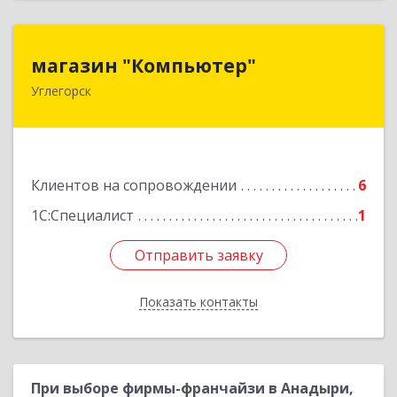
магазин "Компьютер"
магазин "Компьютер"
Углегорск
694920, Сахалинская обл, Углегорский р-н,
Углегорск г, Победы ул, дом № 169, оф.4
Подробнее
Клиентов на сопровождении
6
1С:Специалист
1
Отправить заявку
Отправить заявку
Показать контакты
Назад
При выборе фирмы-франчайзи в Анадыри,