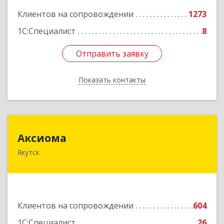
Клиентов на сопровождении
1273
1С:Специалист
8
Отправить заявку
Отправить заявку
Показать контакты
Назад
Аксиома
Аксиома
Якутск
677000, Саха /Якутия/ Респ, Якутск г, Чиряева
ул, дом № 1, кв.19
Подробнее
Клиентов на сопровождении
604
1С:Специалист
26