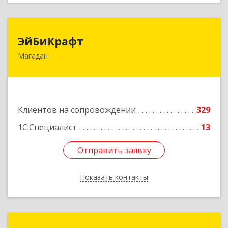
ЭйБиКрафт
ЭйБиКрафт
Магадан
685000, Магаданская обл, Магадан г, Полярная
ул, дом № 21А
Подробнее
Клиентов на сопровождении
329
1С:Специалист
13
Отправить заявку
Отправить заявку
Показать контакты
Назад