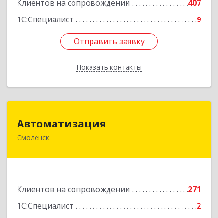
Клиентов на сопровождении
407
1С:Специалист
9
Отправить заявку
Отправить заявку
Показать контакты
Назад
Автоматизация
Автоматизация
Смоленск
214019, Смоленская обл, Смоленск г, Марии
Октябрьской ул, дом № 16, оф.107
Подробнее
Клиентов на сопровождении
271
1С:Специалист
2