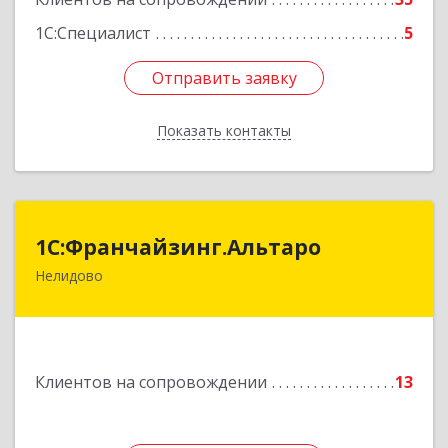
1С:Специалист
5
Отправить заявку
Отправить заявку
Показать контакты
Назад
1С:Франчайзинг.Альтаро
1С:Франчайзинг.Альтаро
Нелидово
172527, Тверская обл, Нелидово г, Матросова
ул, дом № 22, оф.1
Подробнее
Клиентов на сопровождении
13