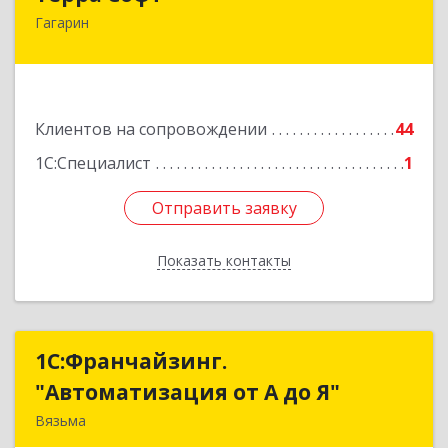
Гагарин
215010, Смоленская обл, Гагарин г, Ленина ул,
дом № 12
Подробнее
Клиентов на сопровождении
44
1С:Специалист
1
Отправить заявку
Отправить заявку
Показать контакты
Назад
1С:Франчайзинг.
1С:Франчайзинг.
"Автоматизация от А до Я"
"Автоматизация от А до Я"
Вязьма
215111, Смоленская обл, Вязьма г,