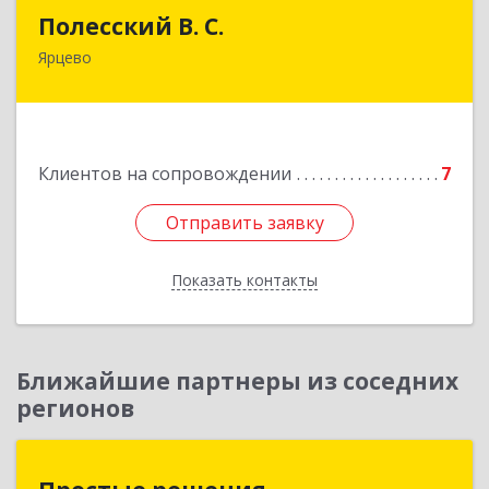
Полесский В. С.
Полесский В. С.
Ярцево
215800,Смоленская обл. г. Ярцево,
ул.Краснофлотская д.30
Подробнее
Клиентов на сопровождении
7
Отправить заявку
Отправить заявку
Показать контакты
Назад
Ближайшие партнеры из соседних
регионов
Простые решения