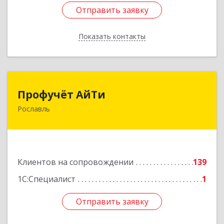
Отправить заявку
Отправить заявку
Показать контакты
Назад
Профучёт АйТи
Профучёт АйТи
Рославль
216500, Смоленская обл, Рославльский р-н,
Рославль г, Урицкого ул, дом № 13, кв.4
Подробнее
Клиентов на сопровождении
139
1С:Специалист
1
Отправить заявку
Отправить заявку