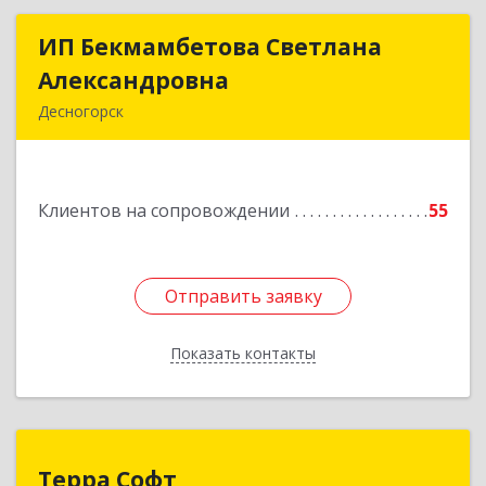
ИП Бекмамбетова Светлана
ИП Бекмамбетова Светлана
Александровна
Александровна
Десногорск
216400, Смоленская обл, Десногорск г, 4-й мкр,
дом № 7, кв.11
Клиентов на сопровождении
55
Подробнее
Отправить заявку
Отправить заявку
Показать контакты
Назад
Терра Софт
Терра Софт