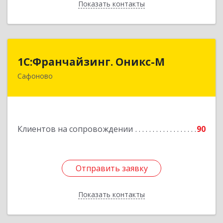
Показать контакты
Назад
1С:Франчайзинг. Оникс-М
1С:Франчайзинг. Оникс-М
Сафоново
215500, Смоленская обл, Сафоновский р-н,
Сафоново г, Революционная ул, дом № 9а
Подробнее
Клиентов на сопровождении
90
Отправить заявку
Отправить заявку
Показать контакты
Назад