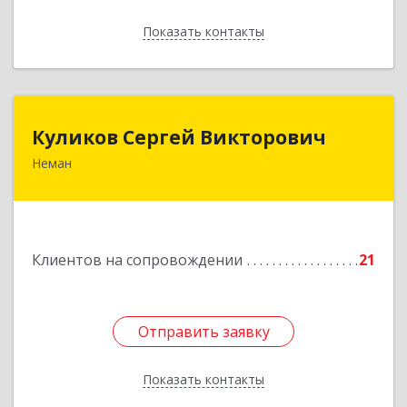
Показать контакты
Назад
Куликов Сергей Викторович
Куликов Сергей Викторович
Неман
238710, Калининградская обл, Неман г,
Красноармейская ул, дом № 8, кв.60
Подробнее
Клиентов на сопровождении
21
Отправить заявку
Отправить заявку
Показать контакты
Назад