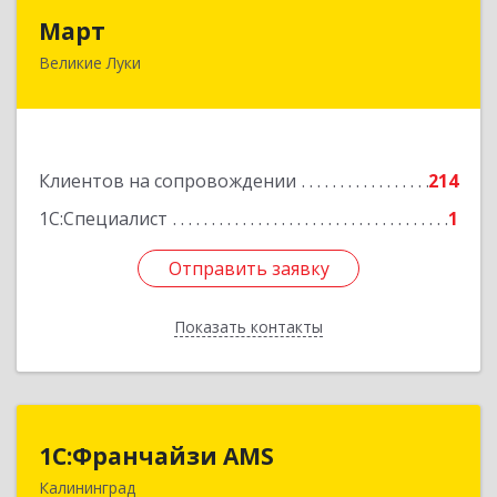
Март
Март
Великие Луки
182113, Псковская обл, Великие Луки г,
Ботвина ул, дом № 17 А, пом.1003
Подробнее
Клиентов на сопровождении
214
1С:Специалист
1
Отправить заявку
Отправить заявку
Показать контакты
Назад
1С:Франчайзи AMS
1С:Франчайзи AMS
Калининград
238325, Калининградская обл, Гурьевский р-н,