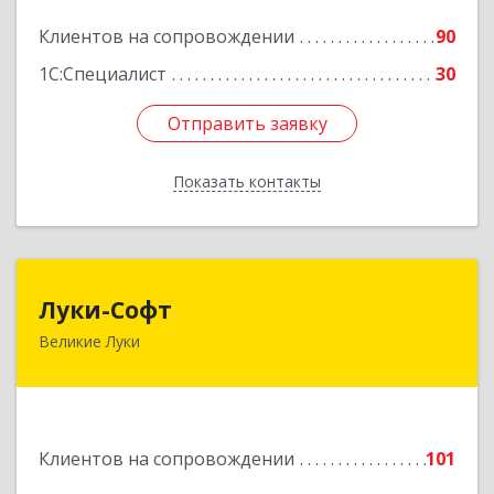
Клиентов на сопровождении
90
Подробнее
1С:Специалист
30
Отправить заявку
Отправить заявку
Показать контакты
Назад
Луки-Софт
Луки-Софт
Великие Луки
182113, Псковская обл, Великие Луки г,
Октябрьский пр-кт, дом № 56А, оф.2
Подробнее
Клиентов на сопровождении
101