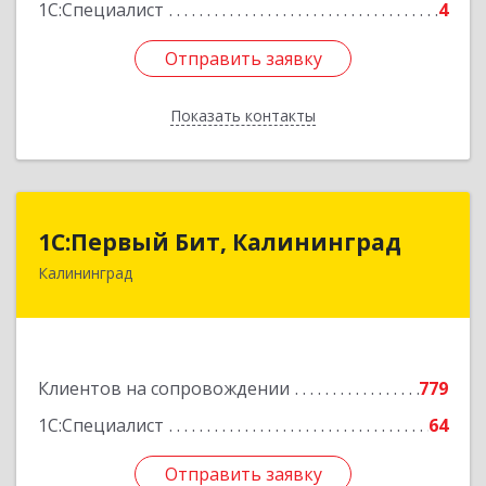
1С:Специалист
4
Отправить заявку
Отправить заявку
Показать контакты
Назад
1С:Первый Бит, Калининград
1С:Первый Бит, Калининград
Калининград
236006, Калининградская обл, Калининград г,
Ленинский пр-кт, дом № 30
Подробнее
Клиентов на сопровождении
779
1С:Специалист
64
Отправить заявку
Отправить заявку