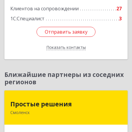
Клиентов на сопровождении
27
1С:Специалист
3
Отправить заявку
Отправить заявку
Показать контакты
Назад
Ближайшие партнеры из соседних
регионов
Простые решения
Простые решения
Смоленск
214015, Смоленская обл, Смоленск г, Большая
Краснофлотская ул, дом № 17