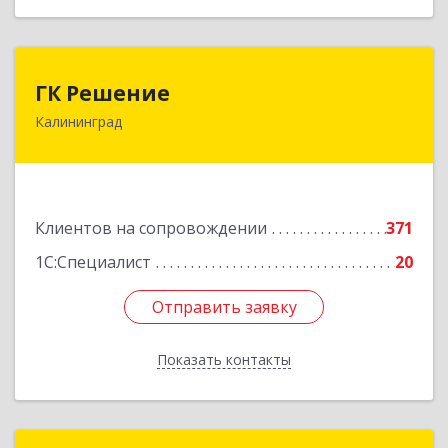
ГК Решение
ГК Решение
Калининград
236038, Калининградская обл, Калининград г,
Липовая аллея ул, дом № 2
Подробнее
Клиентов на сопровождении
371
1С:Специалист
20
Отправить заявку
Отправить заявку
Показать контакты
Назад