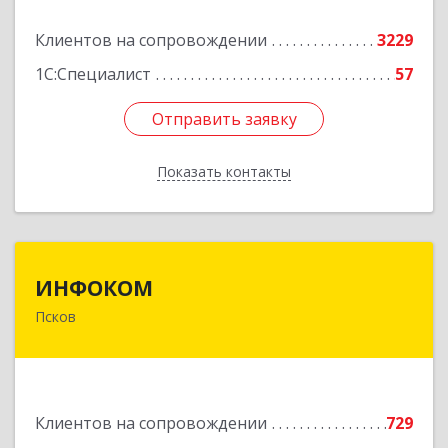
Подробнее
Клиентов на сопровождении
3229
1С:Специалист
57
Отправить заявку
Отправить заявку
Показать контакты
Назад
ИНФОКОМ
ИНФОКОМ
Псков
180000, Псковская обл, Псков г, Советская ул,
дом № 42г
Подробнее
Клиентов на сопровождении
729