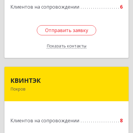
Подробнее
Клиентов на сопровождении
6
Отправить заявку
Отправить заявку
Показать контакты
Назад
КВИНТЭК
КВИНТЭК
Покров
601122, Владимирская обл, Петушинский р-н,
Покров г, 3 Интернационала ул, дом № 55, кв.9
Подробнее
Клиентов на сопровождении
8