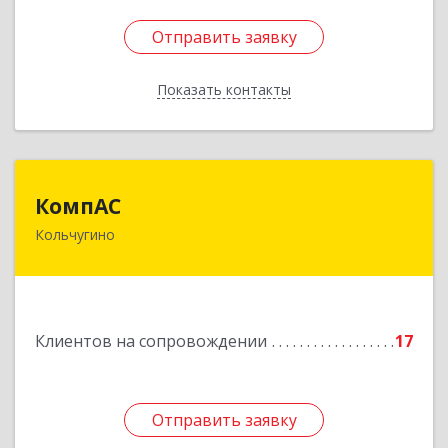
Отправить заявку
Отправить заявку
Показать контакты
Назад
КомпАС
КомпАС
Кольчугино
601782, Владимирская область, г.Кольчугино,
ул.Больничная, д.20
Подробнее
Клиентов на сопровождении
17
Отправить заявку
Отправить заявку