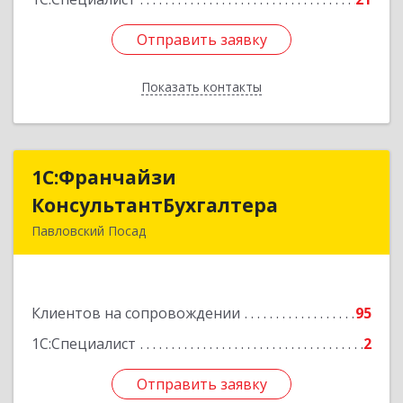
Отправить заявку
Отправить заявку
Показать контакты
Назад
1С:Франчайзи
1С:Франчайзи
КонсультантБухгалтера
КонсультантБухгалтера
Павловский Посад
142500, Московская обл, Павловский Посад г,
Каляева ул, дом № 3, оф.38
Клиентов на сопровождении
95
Подробнее
1С:Специалист
2
Отправить заявку
Отправить заявку