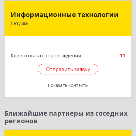
Информационные технологии
Информационные технологии
Петушки
601144, Владимирская обл, Петушки г,
Маяковского ул, дом № 19
Подробнее
Клиентов на сопровождении
11
Отправить заявку
Отправить заявку
Показать контакты
Назад
Ближайшие партнеры из соседних
регионов