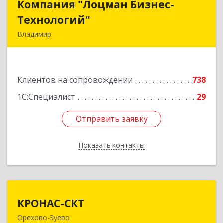
Компания "Лоцман Бизнес-
Компания "Лоцман Бизнес-
Технологий"
Технологий"
Владимир
600015, Владимирская обл, Владимир г,
Чайковского ул, дом № 40А, оф.21
Клиентов на сопровождении
738
Подробнее
1С:Специалист
29
Отправить заявку
Отправить заявку
Показать контакты
Назад
КРОНАС-СКТ
КРОНАС-СКТ
Орехово-Зуево
142600, Московская обл, Орехово-Зуево г,