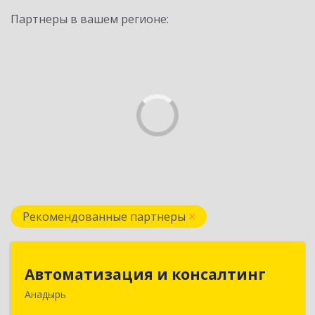
Партнеры в вашем регионе:
Рекомендованные партнеры
Автоматизация и консалтинг
Автоматизация и консалтинг
Анадырь
689000, Чукотский АО, Анадырь г, Мира ул, дом
№ 5, кв.21