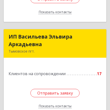
Показать контакты
Назад
ИП Васильева Эльвира
ИП Васильева Эльвира
Аркадьевна
Аркадьевна
Тымовское пгт.
694400, Сахалинская обл, Тымовский р-н,
Тымовское пгт, Красноармейская ул, дом № 34,
кв.9
Клиентов на сопровождении
17
Подробнее
Отправить заявку
Отправить заявку
Показать контакты
Назад