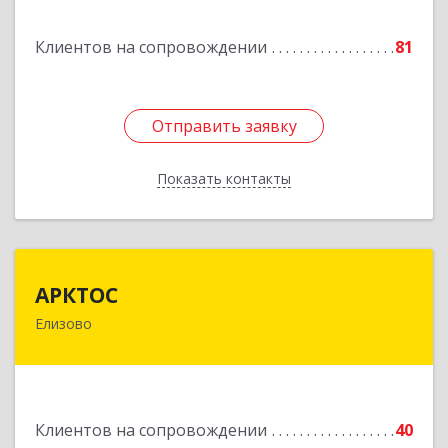
кв.3
Клиентов на сопровождении
81
Подробнее
Отправить заявку
Отправить заявку
Показать контакты
Назад
АРКТОС
АРКТОС
Елизово
684036, Камчатский край, Елизовский р-н,
Вулканный рп, Центральная ул, дом № 23, кв.1
Подробнее
Клиентов на сопровождении
40