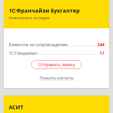
1С:Франчайзи Бухгалтер
1С:Франчайзи Бухгалтер
Комсомольск-на-Амуре
681000, Хабаровский край, Комсомольск-на-
Амуре г, Красногвардейская ул, дом № 14,
оф.202
Подробнее
Клиентов на сопровождении
344
1С:Специалист
17
Отправить заявку
Отправить заявку
Показать контакты
Назад
АСИТ
АСИТ