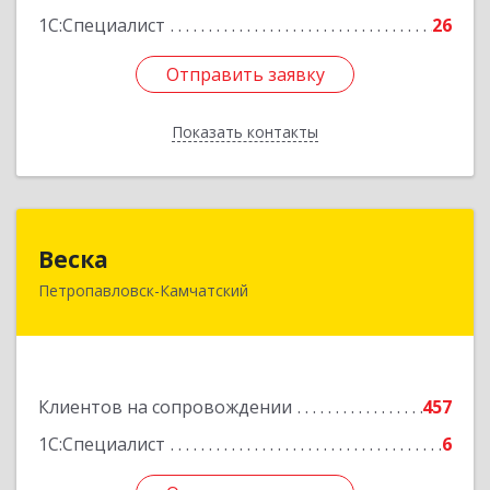
1С:Специалист
26
Отправить заявку
Отправить заявку
Показать контакты
Назад
Веска
Веска
Петропавловск-Камчатский
683031, Камчатский край, Петропавловск-
Камчатский г, Карла Маркса пр-кт, дом № 29/1,
оф.300
Подробнее
Клиентов на сопровождении
457
1С:Специалист
6