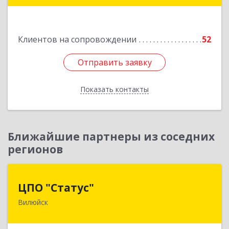
Подробнее
Клиентов на сопровождении
52
Отправить заявку
Отправить заявку
Показать контакты
Назад
Ближайшие партнеры из соседних
регионов
ЦПО "Статус"
ЦПО "Статус"
Вилюйск
677000, Саха /Якутия/ Респ, Якутск г, Ленина пр-
кт, дом № 1, оф.427