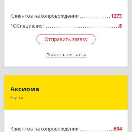
Подробнее
Клиентов на сопровождении
1273
1С:Специалист
8
Отправить заявку
Отправить заявку
Показать контакты
Назад
Аксиома
Аксиома
Якутск
677000, Саха /Якутия/ Респ, Якутск г, Чиряева
ул, дом № 1, кв.19
Подробнее
Клиентов на сопровождении
604