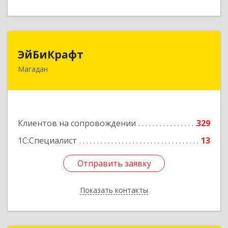
ЭйБиКрафт
ЭйБиКрафт
Магадан
685000, Магаданская обл, Магадан г, Полярная
ул, дом № 21А
Подробнее
Клиентов на сопровождении
329
1С:Специалист
13
Отправить заявку
Отправить заявку
Показать контакты
Назад