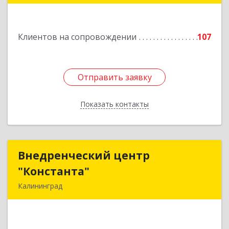
Подробнее
Клиентов на сопровождении
107
Отправить заявку
Отправить заявку
Показать контакты
Назад
Внедренческий центр
Внедренческий центр
"Константа"
"Константа"
Калининград
236006, Калининградская обл, Калининград г,
К.Маркса ул, дом № 18, оф.701