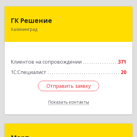
ГК Решение
ГК Решение
Калининград
236038, Калининградская обл, Калининград г,
Липовая аллея ул, дом № 2
Подробнее
Клиентов на сопровождении
371
1С:Специалист
20
Отправить заявку
Отправить заявку
Показать контакты
Назад
Март