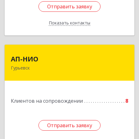
Отправить заявку
Отправить заявку
Показать контакты
Назад
АП-НИО
АП-НИО
Гурьевск
238300 Калининградская обл, Гурьевск г,
Советская ул, дом № 22, кв. № 26
Подробнее
Клиентов на сопровождении
8
Отправить заявку
Отправить заявку