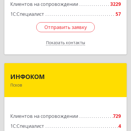
Клиентов на сопровождении
3229
1С:Специалист
57
Отправить заявку
Отправить заявку
Показать контакты
Назад
ИНФОКОМ
ИНФОКОМ
Псков
180000, Псковская обл, Псков г, Советская ул,
дом № 42г
Подробнее
Клиентов на сопровождении
729
1С:Специалист
4