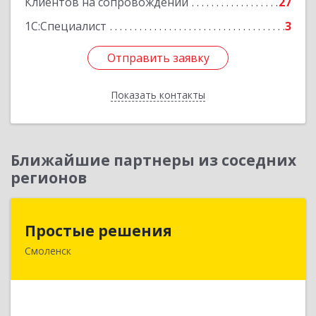
Клиентов на сопровождении
27
1С:Специалист
3
Отправить заявку
Отправить заявку
Показать контакты
Назад
Ближайшие партнеры из соседних
регионов
Простые решения
Простые решения
Смоленск
214015, Смоленская обл, Смоленск г, Большая
Краснофлотская ул, дом № 17
Подробнее