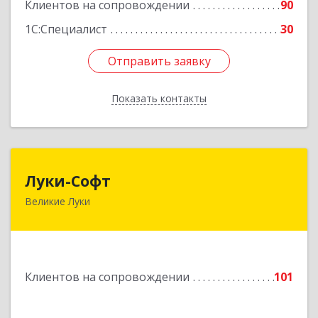
Клиентов на сопровождении
90
Подробнее
1С:Специалист
30
Отправить заявку
Отправить заявку
Показать контакты
Назад
Луки-Софт
Луки-Софт
Великие Луки
182113, Псковская обл, Великие Луки г,
Октябрьский пр-кт, дом № 56А, оф.2
Подробнее
Клиентов на сопровождении
101