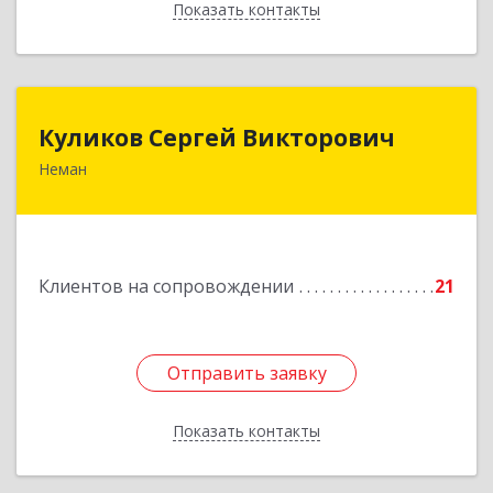
Показать контакты
Назад
Куликов Сергей Викторович
Куликов Сергей Викторович
Неман
238710, Калининградская обл, Неман г,
Красноармейская ул, дом № 8, кв.60
Подробнее
Клиентов на сопровождении
21
Отправить заявку
Отправить заявку
Показать контакты
Назад