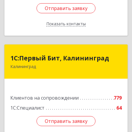
Отправить заявку
Отправить заявку
Показать контакты
Назад
1С:Первый Бит, Калининград
1С:Первый Бит, Калининград
Калининград
236006, Калининградская обл, Калининград г,
Ленинский пр-кт, дом № 30
Подробнее
Клиентов на сопровождении
779
1С:Специалист
64
Отправить заявку
Отправить заявку