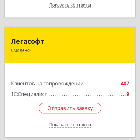
Показать контакты
Назад
Легасофт
Легасофт
Смоленск
214018, Смоленская обл, Смоленск г, Ново-
Рославльская ул, дом № 13
Подробнее
Клиентов на сопровождении
407
1С:Специалист
9
Отправить заявку
Отправить заявку
Показать контакты
Назад