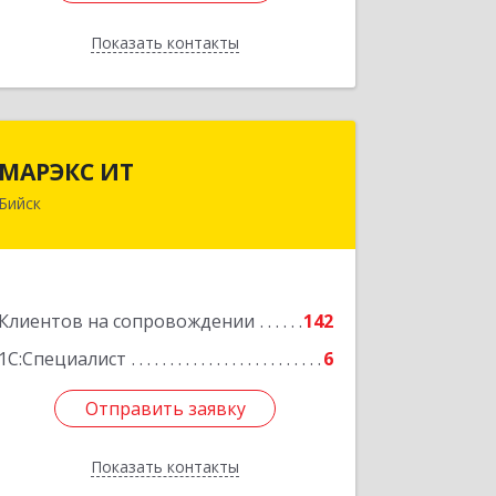
Показать контакты
Назад
МАРЭКС ИТ
МАРЭКС ИТ
Бийск
Алтайский край, Бийск г, Разина, дом
№ 94
Подробнее
Клиентов на сопровождении
142
1С:Специалист
6
Отправить заявку
Отправить заявку
Показать контакты
Назад