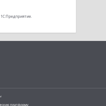
 1С:Предприятие.
ы
ческую платформу