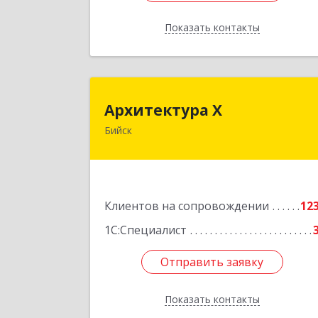
Показать контакты
Назад
Архитектура 
Архитектура Х
Бийск
659300, Алтайский край, Бийск г
Турусова ул, дом № 
Подробне
Клиентов на сопровождении
12
1С:Специалист
Отправить заявку
Отправить заявку
Показать контакты
Назад