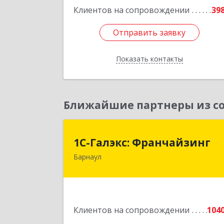
Клиентов на сопровождении
39
Отправить заявку
Отправить заявку
Показать контакты
Назад
Ближайшие партнеры из со
1С-Галэкс: Франчайзин
1С-Галэкс: Франчайзинг
Барнаул
656015, Алтайский край, Барнаул г
Деповская ул, дом № 7, каб.А-10
Подробне
Клиентов на сопровождении
104