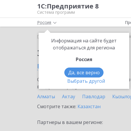
1С:Предприятие 8
Система программ
Россия
Пр
Главная
Сервисы ИТС
1С:Лизинг
1С:Лизинг 
Информация на сайте будет
отображаться для региона
Заказать 1С:Лизинг
Россия
в Талдыкоргане
Да, все верно
Ознакомьтесь с информационными карт
Выбрать другой
внедрение продукта.
Алматы
Актау
Павлодар
Кызыло
Смотрите также:
Казахстан
Партнеры в вашем регионе: