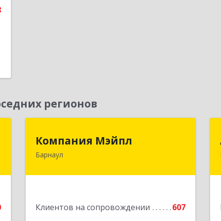
8
седних регионов
г
Компания Мэйпл
Компания Мэйпл
Барнаул
,
656038, Алтайский край, Барнаул г,
5
Комсомольский пр-кт, дом № 112
е
Подробнее
0
Клиентов на сопровождении
607