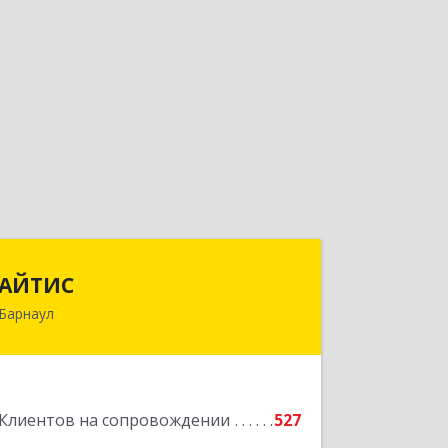
АЙТИС
АЙТИС
Барнаул
656067, Алтайский край, Барнаул г,
Взлетная ул, дом № 65
Подробнее
Клиентов на сопровождении
527