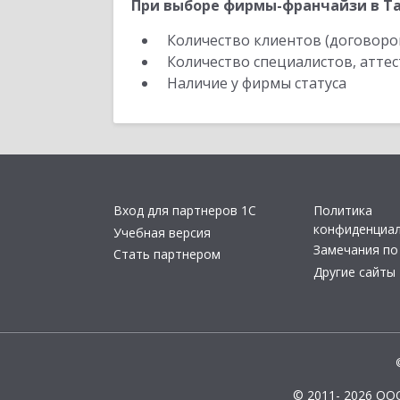
При выборе фирмы-франчайзи в Та
Количество клиентов (договоро
Количество специалистов, атте
Наличие у фирмы статуса
Вход для партнеров 1С
Политика
конфиденциа
Учебная версия
Замечания по
Стать партнером
Другие сайты
© 2011- 2026 ОО