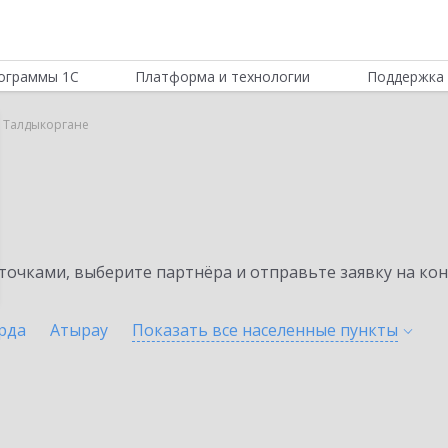
ограммы 1С
Платформа и технологии
Поддержка 
в Талдыкоргане
очками, выберите партнёра и отправьте заявку на ко
рда
Атырау
Показать все населенные
пункты