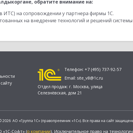
лдыкоргане, обратите внимание на:
в ИТС) на сопровождении у партнера фирмы 1С.
стованных на внедрение технологий и решений системы
Телефон:
+7 (495) 737-92-57
льности
Email:
site_v8@1c.ru
 сайту
Отдел продаж:
г. Москва
,
улица
Селезнёвская, дом 21
© 2026 АО «Группа 1С» (правопреемник «1С»). Все права на сайт защищен
О «1С-Софт» (
о компании
). Исключительное право на технологи