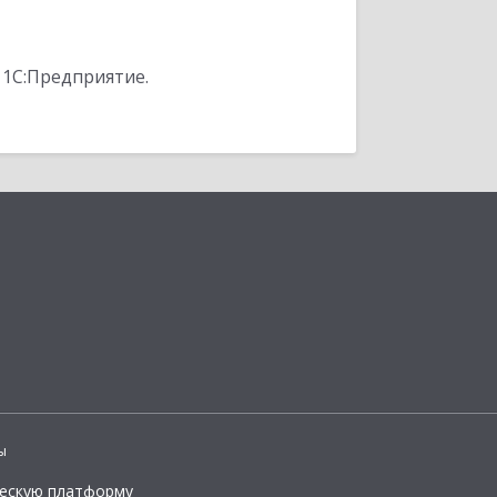
 1С:Предприятие.
ы
ческую платформу