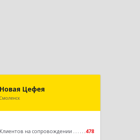
Новая Цефея
Новая Цефея
Смоленск
214018, Смоленская обл, Смоленск г,
Раевского ул, дом № 10
Подробнее
Клиентов на сопровождении
478