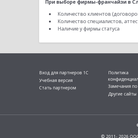
При выборе фирмы-франчайзи в Сл
Количество клиентов (договоро
Количество специалистов, атте
Наличие у фирмы статуса
Вход для партнеров 1С
Политика
конфиденциа
Учебная версия
Замечания по
Стать партнером
Другие сайты
© 2011- 2026 ОО