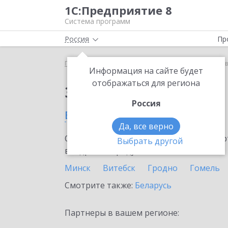
1С:Предприятие 8
Система программ
Россия
Пр
Главная
Сервисы ИТС
1С:Лизинг
1С:Лизинг 
Информация на сайте будет
отображаться для региона
Заказать 1С:Лизинг
Россия
в Слониме
Да, все верно
Ознакомьтесь с информационными карт
Выбрать другой
внедрение продукта.
Минск
Витебск
Гродно
Гомель
Смотрите также:
Беларусь
Партнеры в вашем регионе: