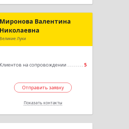
Миронова Валентина
Миронова Валентина
Николаевна
Николаевна
Великие Луки
Подробнее
Клиентов на сопровождении
5
Отправить заявку
Отправить заявку
Показать контакты
Назад