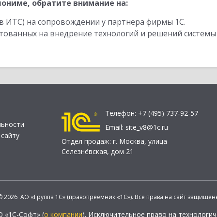
ониме, обратите внимание на:
в ИТС) на сопровождении у партнера фирмы 1С.
стованных на внедрение технологий и решений системы
Телефон:
+7 (495) 737-92-57
льности
Email:
site_v8@1c.ru
 сайту
Отдел продаж:
г. Москва
,
улица
Селезнёвская, дом 21
© 2026 АО «Группа 1С» (правопреемник «1С»). Все права на сайт защищен
О «1С-Софт» (
о компании
). Исключительное право на технологи