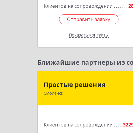
Клиентов на сопровождении
2
Отправить заявку
Отправить заявку
Показать контакты
Назад
Ближайшие партнеры из со
Простые решени
Простые решения
Смоленск
214015, Смоленская обл, Смоленск г
Большая Краснофлотская ул, дом 
1
Подробне
Клиентов на сопровождении
322