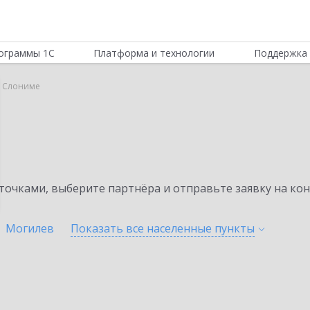
ограммы 1С
Платформа и технологии
Поддержка 
в Слониме
очками, выберите партнёра и отправьте заявку на ко
Могилев
Показать все населенные
пункты