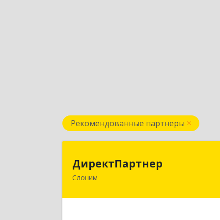
Рекомендованные партнеры
ДиректПартне
ДиректПартнер
Слоним
231800, РБ, Гродненская область, г
Слоним, ул. Брестская, д.40, ком.5
Подробне