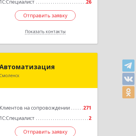
1С:Специалист
26
Отправить заявку
Отправить заявку
Показать контакты
Назад
Автоматизация
Автоматизация
Смоленск
214019, Смоленская обл, Смоленск г,
Марии Октябрьской ул, дом № 16,
оф.107
Подробнее
Клиентов на сопровождении
271
1С:Специалист
2
Отправить заявку
Отправить заявку