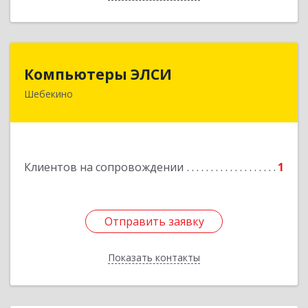
Компьютеры ЭЛСИ
Компьютеры ЭЛСИ
Шебекино
309290, Белгородская обл, Шебекино,
ул.Ленина , д.12
Подробнее
Клиентов на сопровождении
1
Отправить заявку
Отправить заявку
Показать контакты
Назад