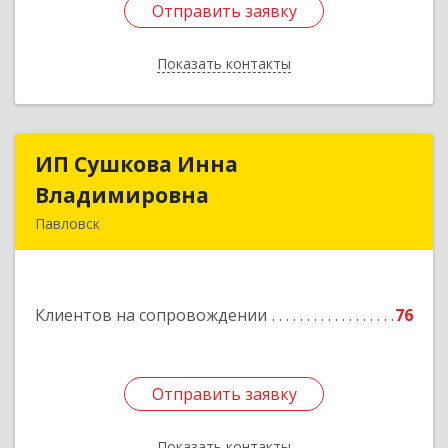
Отправить заявку
Отправить заявку
Показать контакты
Назад
ИП Сушкова Инна
ИП Сушкова Инна
Владимировна
Владимировна
Павловск
396420, Воронежская обл, Павловский р-н,
Павловск г, Цветочная ул, дом № 4/2
Клиентов на сопровождении
76
Подробнее
Отправить заявку
Отправить заявку
Показать контакты
Назад