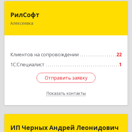
РилСофт
РилСофт
Алексеевка
309850, Белгородская обл, Алексеевский р-н,
Алексеевка г, 1-й Мостовой пер, дом № 5А
Подробнее
Клиентов на сопровождении
22
1С:Специалист
1
Отправить заявку
Отправить заявку
Показать контакты
Назад
ИП Черных Андрей Леонидович
ИП Черных Андрей Леонидович