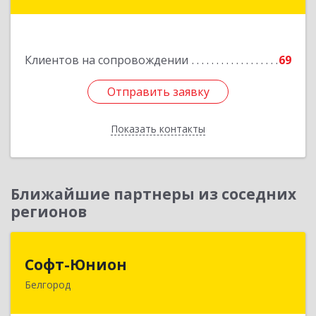
дом № 21, кв.21
Подробнее
Клиентов на сопровождении
69
Отправить заявку
Отправить заявку
Показать контакты
Назад
Ближайшие партнеры из соседних
регионов
Софт-Юнион
Софт-Юнион
Белгород
308014, Белгородская обл, Белгород г, Садовая
ул, дом № 3а, оф.4/1