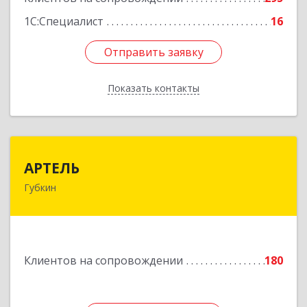
1С:Специалист
16
Отправить заявку
Отправить заявку
Показать контакты
Назад
АРТЕЛЬ
АРТЕЛЬ
Губкин
309181, Белгородская обл, Губкинский р-н,
Губкин г, Мира ул, дом № 20, оф.506
Подробнее
Клиентов на сопровождении
180