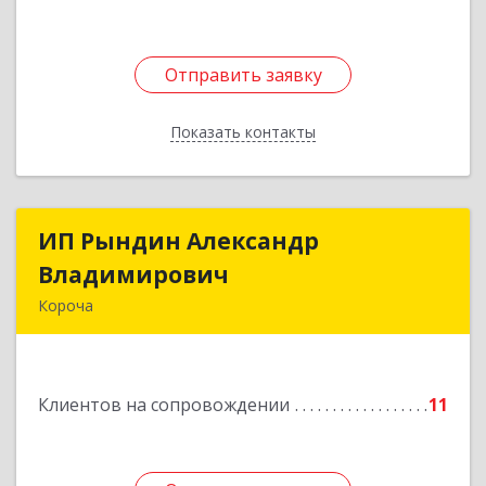
Отправить заявку
Отправить заявку
Показать контакты
Назад
ИП Рындин Александр
ИП Рындин Александр
Владимирович
Владимирович
Короча
309 201, Белгородская обл, Корочанский р-н,
Дальняя Игуменка с, Кураковка ул, дом № 76
Клиентов на сопровождении
11
Подробнее