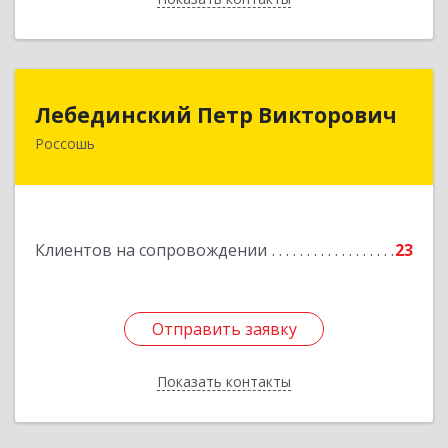
Лебединский Петр Викторович
Лебединский Петр Викторович
Россошь
396650, Воронежская обл., г. Россошь, пер.
Крамского 11
Подробнее
Клиентов на сопровождении
23
Отправить заявку
Отправить заявку
Показать контакты
Назад