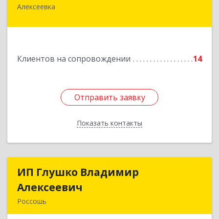
Алексеевка
309850, Белгородская обл, Алексеевский р-н,
Алексеевка г, Совхозная ул, дом № 23, кв.2
Подробнее
Клиентов на сопровождении
14
Отправить заявку
Отправить заявку
Показать контакты
Назад
ИП Глушко Владимир
ИП Глушко Владимир
Алексеевич
Алексеевич
Россошь
396650, Воронежская обл, Россошанский р-н,