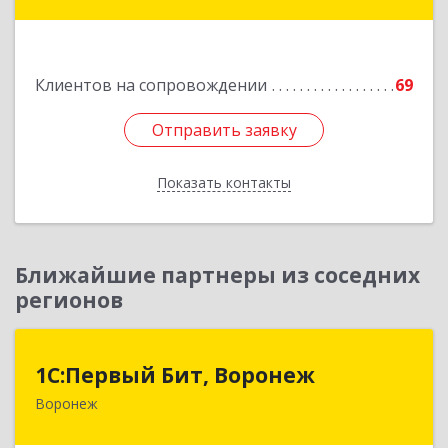
дом № 21, кв.21
Подробнее
Клиентов на сопровождении
69
Отправить заявку
Отправить заявку
Показать контакты
Назад
Ближайшие партнеры из соседних
регионов
1С:Первый Бит, Воронеж
1С:Первый Бит, Воронеж
Воронеж
394006, Воронежская обл, Воронеж г, 20-летия
Октября ул, дом № 119, оф.711