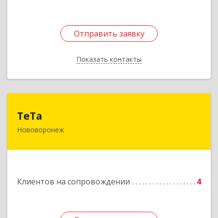
Отправить заявку
Отправить заявку
Показать контакты
Назад
ТеТа
ТеТа
Нововоронеж
396 073, Нововоронеж г, а/я, дом № 30
Подробнее
Клиентов на сопровождении
4