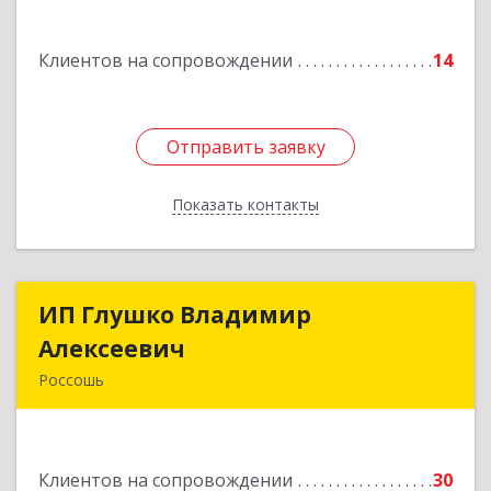
Подробнее
Клиентов на сопровождении
14
Отправить заявку
Отправить заявку
Показать контакты
Назад
ИП Глушко Владимир
ИП Глушко Владимир
Алексеевич
Алексеевич
Россошь
396650, Воронежская обл, Россошанский р-н,
Россошь г,ул Октябрьская 76 Г
Клиентов на сопровождении
30
Подробнее