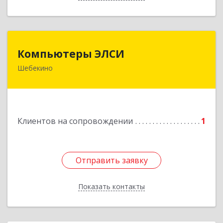
Компьютеры ЭЛСИ
Компьютеры ЭЛСИ
Шебекино
309290, Белгородская обл, Шебекино,
ул.Ленина , д.12
Подробнее
Клиентов на сопровождении
1
Отправить заявку
Отправить заявку
Показать контакты
Назад