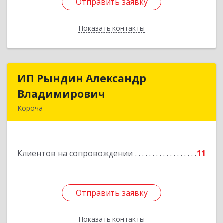
Отправить заявку
Отправить заявку
Показать контакты
Назад
ИП Рындин Александр
ИП Рындин Александр
Владимирович
Владимирович
Короча
309 201, Белгородская обл, Корочанский р-н,
Дальняя Игуменка с, Кураковка ул, дом № 76
Клиентов на сопровождении
11
Подробнее
Отправить заявку
Отправить заявку
Показать контакты
Назад