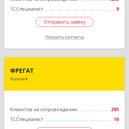
1С:Специалист
9
Отправить заявку
Отправить заявку
Показать контакты
Назад
ФРЕГАТ
ФРЕГАТ
Воронеж
394006, Воронежская обл, Воронеж г,
Бахметьева ул, дом № 2Б, пом.I, офис 220
Подробнее
Клиентов на сопровождении
295
1С:Специалист
16