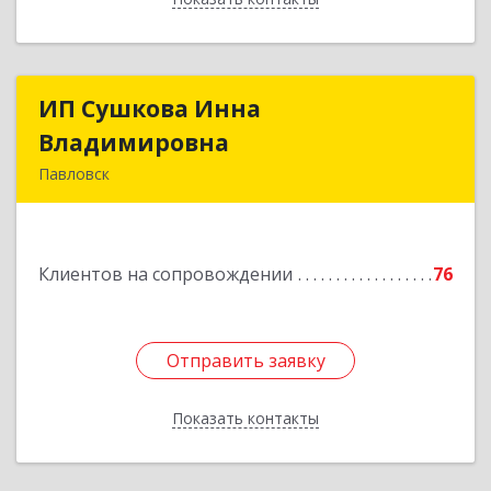
ИП Сушкова Инна
ИП Сушкова Инна
Владимировна
Владимировна
Павловск
396420, Воронежская обл, Павловский р-н,
Павловск г, Цветочная ул, дом № 4/2
Клиентов на сопровождении
76
Подробнее
Отправить заявку
Отправить заявку
Показать контакты
Назад