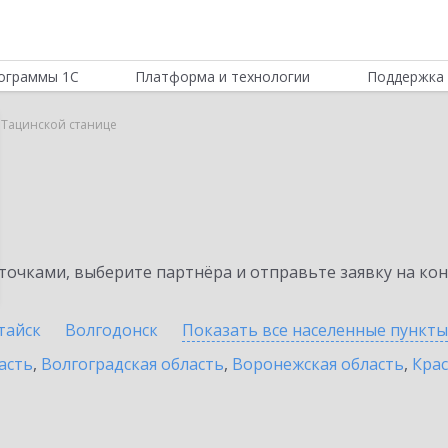
ограммы 1С
Платформа и технологии
Поддержка 
в Тацинской станице
очками, выберите партнёра и отправьте заявку на ко
тайск
Волгодонск
Показать все населенные
пункты
асть
,
Волгоградская область
,
Воронежская область
,
Крас