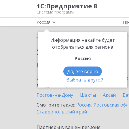
1С:Предприятие 8
Система программ
Россия
Пр
Главная
Сервисы ИТС
1С:Кредит
1С:Кредит 
Информация на сайте будет
отображаться для региона
Заказать 1С:Кредит
Россия
в Тацинской станице
Да, все верно
Ознакомьтесь с информационными карт
Выбрать другой
внедрение продукта.
Ростов-на-Дону
Шахты
Аксай
Ба
Смотрите также:
Россия
,
Ростовская обл
Ставропольский край
Партнеры в вашем регионе: