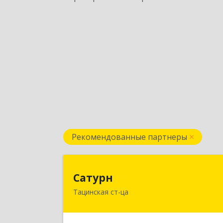
Рекомендованные партнеры
Сатур
Сатурн
Тацинская ст-ца
347060, Ростовская область
Тацинский район, ст-ца Тацинская
ул.М.Горького, дом № 5