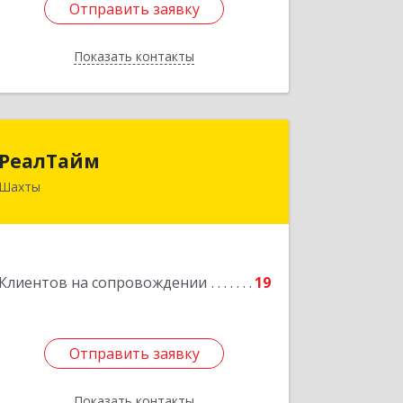
Отправить заявку
Отправить заявку
Показать контакты
Назад
РеалТайм
РеалТайм
Шахты
346504, Ростовская обл, Шахты г,
Чернышевского ул, дом № 42
Подробнее
Клиентов на сопровождении
19
Отправить заявку
Отправить заявку
Показать контакты
Назад