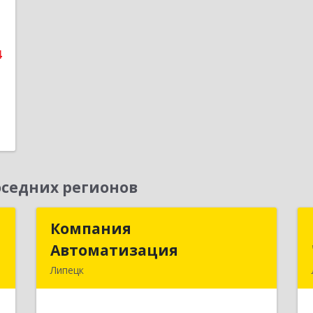
е
1
4
седних регионов
Т
Компания
Компания
Автоматизация
Автоматизация
,
Липецк
8
398001, Липецкая обл, Липецк г,
Победы пл, дом № 8