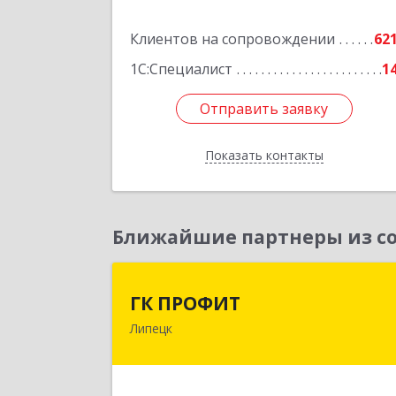
Подробне
Клиентов на сопровождении
62
1С:Специалист
1
Отправить заявку
Отправить заявку
Показать контакты
Назад
Ближайшие партнеры из со
ГК ПРОФИ
ГК ПРОФИТ
Липецк
398001, Липецкая обл, Липецк г
Советская ул, дом № 66Б, пом.