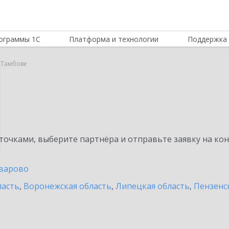
ограммы 1С
Платформа и технологии
Поддержка 
в Тамбове
очками, выберите партнёра и отправьте заявку на ко
варово
ласть
,
Воронежская область
,
Липецкая область
,
Пензенс