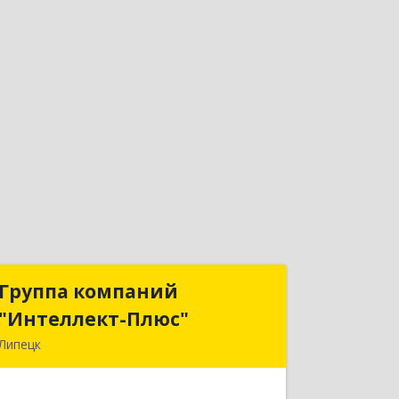
Группа компаний
Группа компаний
"Интеллект-Плюс"
"Интеллект-Плюс"
Липецк
398024, Липецкая обл, Липецк г,
Победы пл, дом № 8, 306