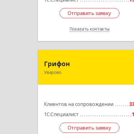
Отправить заявку
Отправить заявку
Показать контакты
Назад
Грифо
Грифон
Уварово
393461, Тамбовская обл, Уварово г
Южная ул, дом № 40
Подробне
Клиентов на сопровождении
3
1С:Специалист
Отправить заявку
Отправить заявку