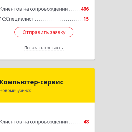
Клиентов на сопровождении
466
Подробнее
1С:Специалист
15
Отправить заявку
Отправить заявку
Показать контакты
Назад
Компьютер-сервис
Компьютер-сервис
Новомичуринск
391160, Рязанская обл, Пронский р-н,
Новомичуринск г, Смирягина пр-кт,
дом № 27-46
Подробнее
Клиентов на сопровождении
48