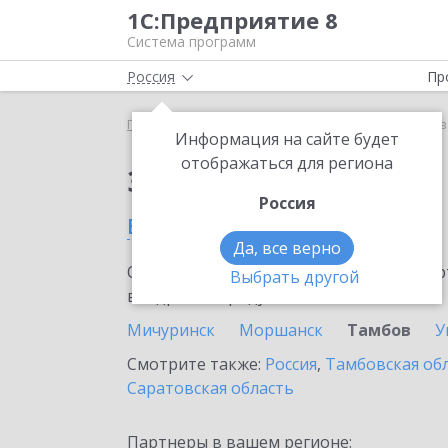
1С:Предприятие 8
Система программ
Россия
Пр
Главная
Сервисы ИТС
1С:Кредит
1С:Кредит 
Информация на сайте будет
отображаться для региона
Заказать 1С:Кредит
Россия
в Тамбове
Да, все верно
Ознакомьтесь с информационными карт
Выбрать другой
внедрение продукта.
Мичуринск
Моршанск
Тамбов
У
Смотрите также:
Россия
,
Тамбовская об
Саратовская область
Партнеры в вашем регионе: