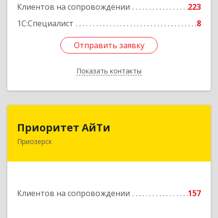
Клиентов на сопровождении
223
1С:Специалист
8
Отправить заявку
Отправить заявку
Показать контакты
Назад
Приоритет АйТи
Приоритет АйТи
Приозерск
188760, Ленинградская обл, Приозерский р-н,
Приозерск г, Калинина ул, дом № 39, этаж 2,
ком. 31
Подробнее
Клиентов на сопровождении
157