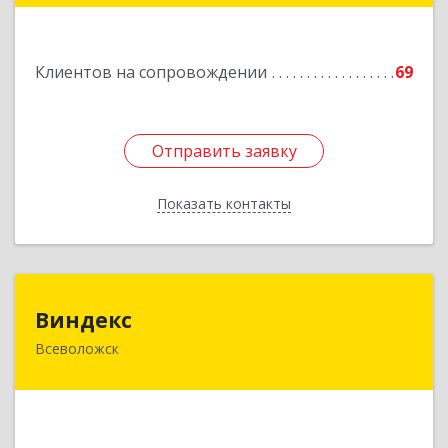
11А
Подробнее
Клиентов на сопровождении
69
Отправить заявку
Отправить заявку
Показать контакты
Назад
Виндекс
Виндекс
Всеволожск
188643, Ленинградская обл, Всеволожский р-н,
Всеволожск г, Шинников ул, дом № 2, корпус 5,
оф.47