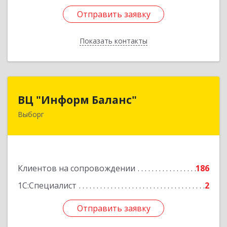
Отправить заявку
Отправить заявку
Показать контакты
Назад
ВЦ "Информ Баланс"
ВЦ "Информ Баланс"
Выборг
188800, Ленинградская обл, Выборгский р-н,
Выборг г, Каменный пер, дом № 2а
Подробнее
Клиентов на сопровождении
186
1С:Специалист
2
Отправить заявку
Отправить заявку