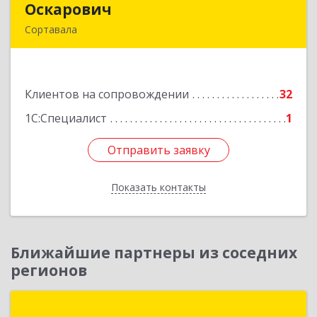
Оскарович
Оскарович
Сортавала
186790, Карелия Респ, Сортавала г, Кирова ул,
дом № 6, кв.9
Клиентов на сопровождении
32
Подробнее
1С:Специалист
1
Отправить заявку
Отправить заявку
Показать контакты
Назад
Ближайшие партнеры из соседних
регионов
Неосистемы Северо-Запад ЛТД