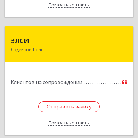
Показать контакты
Назад
ЭЛСИ
ЭЛСИ
Лодейное Поле
187700, Ленинградская обл, Лодейное Поле г,
Коммунаров ул, дом № 7
Подробнее
Клиентов на сопровождении
99
Отправить заявку
Отправить заявку
Показать контакты
Назад