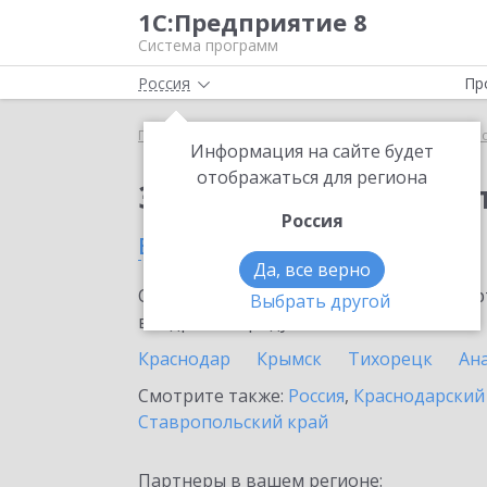
1С:Предприятие 8
Система программ
Россия
Пр
Главная
Сервисы ИТС
1С:Касса облачное при
Информация на сайте будет
отображаться для региона
Заказать 1С:Касса о
Россия
в Темрюке
Да, все верно
Ознакомьтесь с информационными карт
Выбрать другой
внедрение продукта.
Краснодар
Крымск
Тихорецк
Ан
Смотрите также:
Россия
,
Краснодарский
Ставропольский край
Партнеры в вашем регионе: