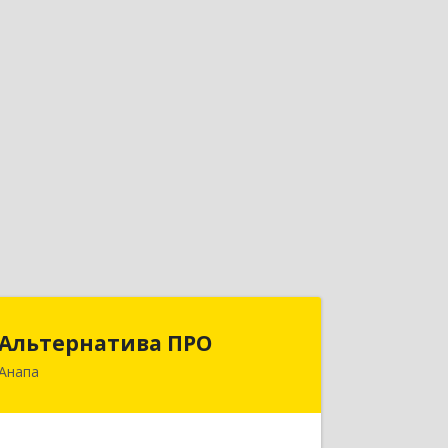
Альтернатива ПРО
Альтернатива ПРО
Анапа
353450, Краснодарский край,
Анапский р-н, Анапа г,
Новороссийская ул, дом № 259, кв.18