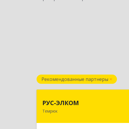
Рекомендованные партнеры
РУС-ЭЛКО
РУС-ЭЛКОМ
Темрюк
353500, Краснодарский край
Темрюкский р-н, Темрюк г, Ленин
ул, дом № 10