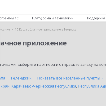
ограммы 1С
Платформа и технологии
Поддержка 
ложение
1С:Касса облачное приложение в Темрюке
блачное приложение
очками, выберите партнёра и отправьте заявку на ко
апа
Геленджик
Показать все населенные
пункты
 край
,
Карачаево-Черкесская Республика
,
Республика Ад