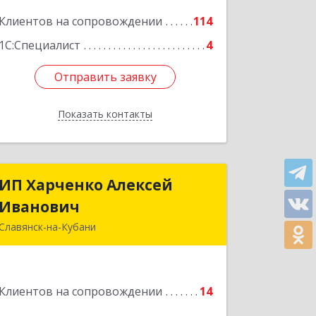
Подробнее
Клиентов на сопровождении
114
1С:Специалист
4
Отправить заявку
Отправить заявку
Показать контакты
Назад
ИП Харченко Алексей
ИП Харченко Алексей
Иванович
Иванович
Славянск-на-Кубани
353 579, Краснодарский край,
ст.Петровская, ул.Кирпичная д.32
Клиентов на сопровождении
14
Подробнее