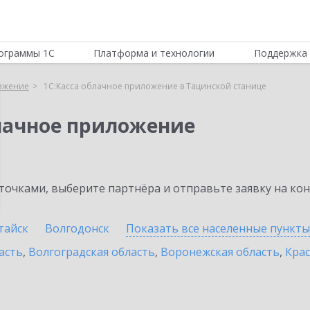
ограммы 1С
Платформа и технологии
Поддержка 
ложение
1С:Касса облачное приложение в Тацинской станице
блачное приложение
очками, выберите партнёра и отправьте заявку на ко
тайск
Волгодонск
Показать все населенные
пункты
асть
,
Волгоградская область
,
Воронежская область
,
Крас