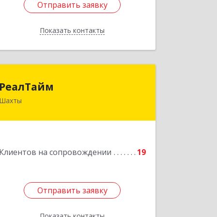
Отправить заявку
Отправить заявку
Показать контакты
Назад
РеалТайм
РеалТайм
Шахты
346504, Ростовская обл, Шахты г,
Чернышевского ул, дом № 42
Подробнее
Клиентов на сопровождении
19
Отправить заявку
Отправить заявку
Показать контакты
Назад