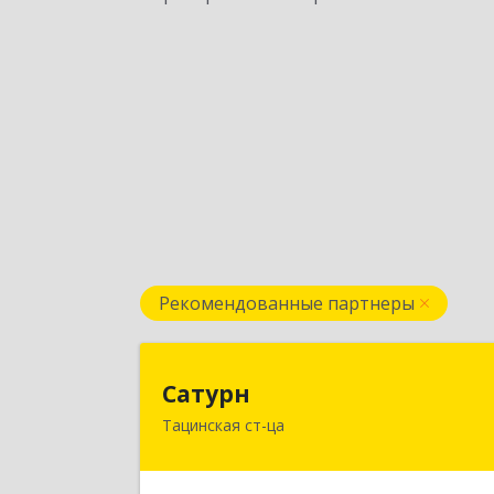
Рекомендованные партнеры
Сатур
Сатурн
Тацинская ст-ца
347060, Ростовская область
Тацинский район, ст-ца Тацинская
ул.М.Горького, дом № 5