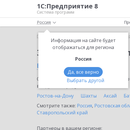
1С:Предприятие 8
Система программ
Россия
Пр
Главная
Сервисы ИТС
1С:Касса облачное при
Информация на сайте будет
отображаться для региона
Заказать 1С:Касса о
Россия
в Тацинской станице
Да, все верно
Ознакомьтесь с информационными карт
Выбрать другой
внедрение продукта.
Ростов-на-Дону
Шахты
Аксай
Ба
Смотрите также:
Россия
,
Ростовская обл
Ставропольский край
Партнеры в вашем регионе: